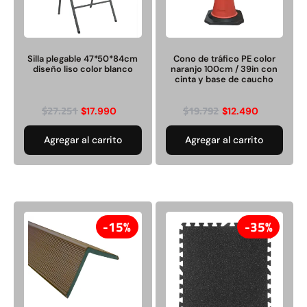
Silla plegable 47*50*84cm
Cono de tráfico PE color
diseño liso color blanco
naranjo 100cm / 39in con
cinta y base de caucho
$
27.251
$
19.792
$
17.990
$
12.490
Agregar al carrito
Agregar al carrito
15%
35%