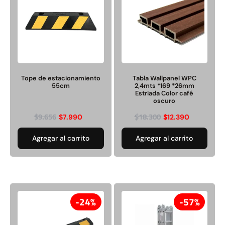
Juego Modular 02
Juego Modular 01
QplayGround
QplayGround
Tope de estacionamiento
Tabla Wallpanel WPC
55cm
2,4mts *169 *26mm
$
4.507.990
$
4.415.700
Estriada Color café
oscuro
Leer más
Leer más
$
9.656
$
18.300
$
7.990
$
12.390
Agregar al carrito
Agregar al carrito
37%
24%
57%