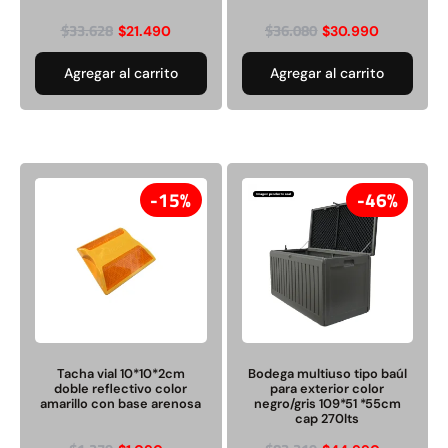
$
33.628
$
36.080
$
21.490
$
30.990
Agregar al carrito
Agregar al carrito
15%
46%
Tacha vial 10*10*2cm
Bodega multiuso tipo baúl
doble reflectivo color
para exterior color
amarillo con base arenosa
negro/gris 109*51 *55cm
cap 270lts