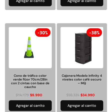
Agregar al carrito
Agregar al carrito
30%
38%
Cono de tráfico color
Cajonera Modelo Infinity 4
verde flúor 70cm/28in
niveles color café oscuro
con 2 cintas con base de
– MQ
caucho
$
14.179
$
56.324
$
9.990
$
34.990
Agregar al carrito
Agregar al carrito