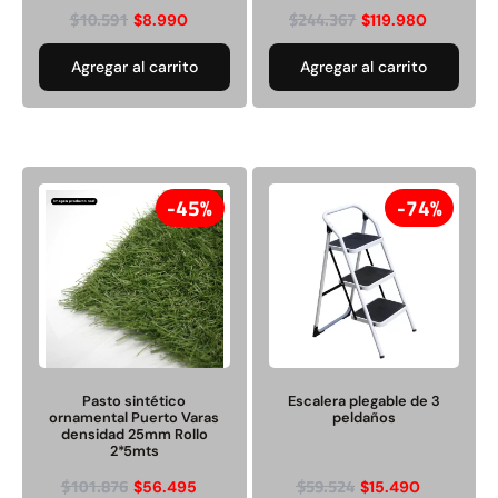
$
10.591
$
244.367
$
8.990
$
119.980
Agregar al carrito
Agregar al carrito
45%
74%
Pasto sintético
Escalera plegable de 3
ornamental Puerto Varas
peldaños
densidad 25mm Rollo
2*5mts
$
101.876
$
59.524
$
56.495
$
15.490