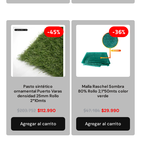
45%
36%
Pasto sintético
Malla Raschel Sombra
ornamental Puerto Varas
80% Rollo 2,1*50mts color
densidad 25mm Rollo
verde
2*10mts
$
203.752
$
47.184
$
112.990
$
29.990
Agregar al carrito
Agregar al carrito