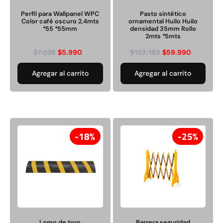
Perfil para Wallpanel WPC
Pasto sintético
Color café oscuro 2,4mts
ornamental Huilo Huilo
*55 *55mm
densidad 35mm Rollo
2mts *5mts
$
7.028
$
122.183
$
5.990
$
59.990
Agregar al carrito
Agregar al carrito
18%
25%
Lomo de toro
Barrera seguridad