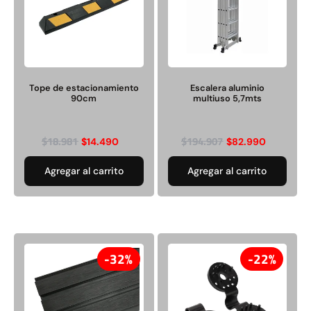
Juego Modular 03
Pasto sintético ornamental
QplayGround
Importado USA: Crown
densidad 35mm Rollo
4,57*30,48mts
Tope de estacionamiento
Escalera aluminio
$
2.892.120
$
5.987.128
90cm
multiuso 5,7mts
$
3.790.990
Leer más
$
18.981
$
194.907
$
14.490
$
82.990
Agregar al carrito
Agregar al carrito
Agregar al carrito
30%
32%
22%