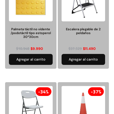
Palmeta táctil no vidente
Escalera plegable de 2
/podotáctil tipo estoperol
peldaños
30*30cm
$
10.948
$
37.529
$
9.990
$
11.490
Agregar al carrito
Agregar al carrito
34%
37%