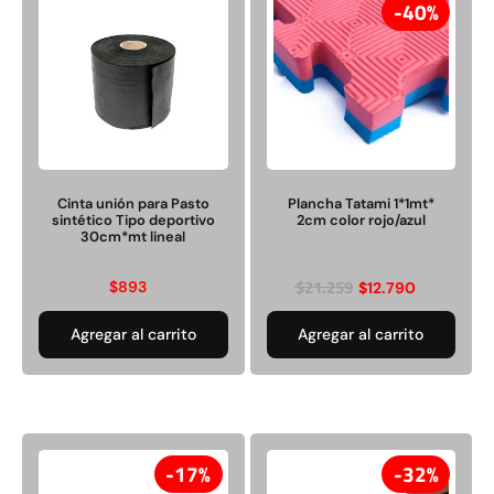
40%
Juego Modular 40
Juego Modular 25
QplayGround
QplayGround
$
4.859.984
$
9.558.557
Cinta unión para Pasto
Plancha Tatami 1*1mt*
sintético Tipo deportivo
2cm color rojo/azul
$
4.790.000
30cm*mt lineal
Leer más
Agregar al carrito
$
21.259
$
893
$
12.790
Agregar al carrito
Agregar al carrito
17%
32%