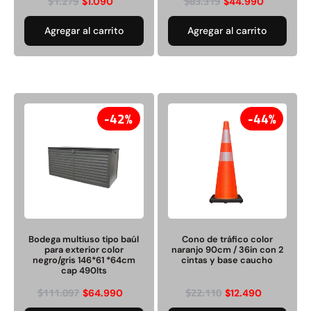
$
1.279
$
83.319
$
1.090
$
44.990
Agregar al carrito
Agregar al carrito
42%
44%
Bodega multiuso tipo baúl
Cono de tráfico color
para exterior color
naranjo 90cm / 36in con 2
negro/gris 146*61 *64cm
cintas y base caucho
cap 490lts
$
111.097
$
22.110
$
64.990
$
12.490