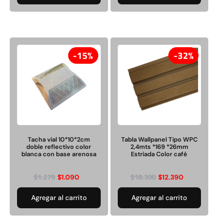
15%
32%
Tacha vial 10*10*2cm
Tabla Wallpanel Tipo WPC
doble reflectivo color
2,4mts *169 *26mm
blanca con base arenosa
Estriada Color café
$
1.279
$
18.300
$
1.090
$
12.390
Agregar al carrito
Agregar al carrito