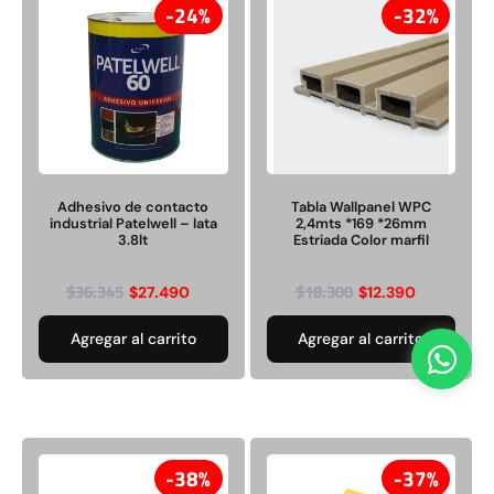
24%
32%
Adhesivo de contacto
Tabla Wallpanel WPC
industrial Patelwell – lata
2,4mts *169 *26mm
3.8lt
Estriada Color marfil
$
36.345
$
18.300
$
27.490
$
12.390
Agregar al carrito
Agregar al carrito
38%
37%