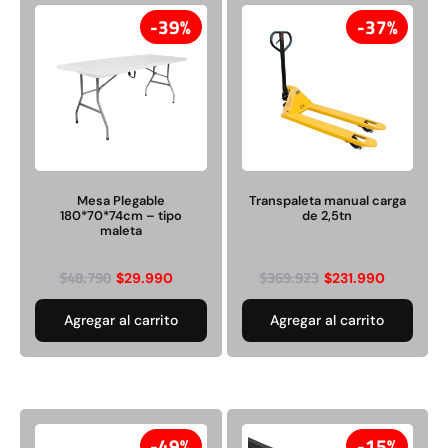
39%
37%
Mesa Plegable
Transpaleta manual carga
180*70*74cm – tipo
de 2,5tn
maleta
$
48.790
$
369.923
$
29.990
$
231.990
Agregar al carrito
Agregar al carrito
49%
15%