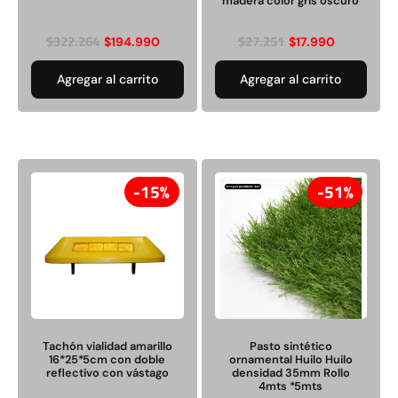
madera color gris oscuro
$
322.264
$
27.251
$
194.990
$
17.990
Agregar al carrito
Agregar al carrito
15%
51%
Tachón vialidad amarillo
Pasto sintético
16*25*5cm con doble
ornamental Huilo Huilo
reflectivo con vástago
densidad 35mm Rollo
4mts *5mts