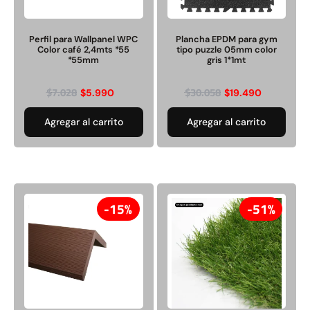
Perfil para Wallpanel WPC
Plancha EPDM para gym
Color café 2,4mts *55
tipo puzzle 05mm color
*55mm
gris 1*1mt
$
7.028
$
30.058
$
5.990
$
19.490
Agregar al carrito
Agregar al carrito
15%
51%