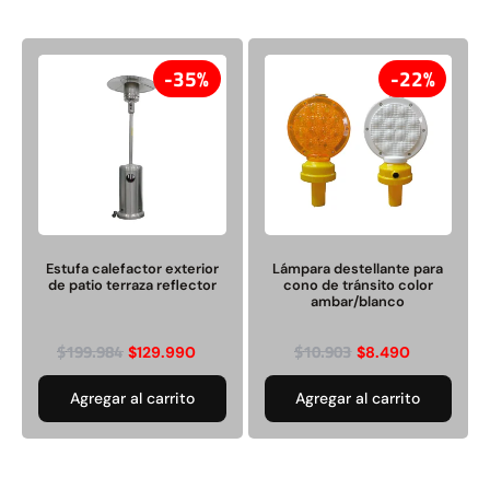
35%
22%
Estufa calefactor exterior
Lámpara destellante para
de patio terraza reflector
cono de tránsito color
ambar/blanco
$
199.984
$
10.903
$
129.990
$
8.490
Agregar al carrito
Agregar al carrito