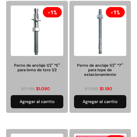
1%
1%
Rampa Móvil Hidráulica
Juego Modular 35
carga 10ton
QplayGround
$
5.926.486
$
22.711.412
Perno de anclaje 1/2″ *5″
Perno de anclaje 1/2″ *7″
$
11.790.000
para lomo de toro 1/2
para tope de
Leer más
estacionamiento
Agregar al carrito
$
1.106
$
1.205
$
1.090
$
1.190
Agregar al carrito
Agregar al carrito
50%