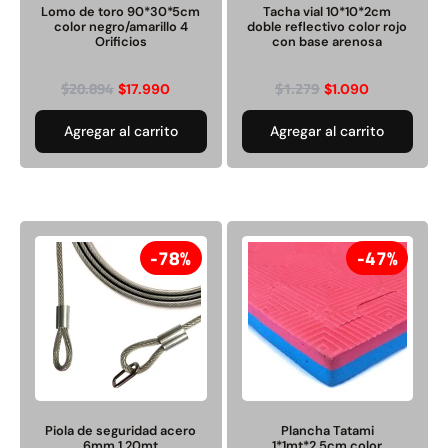
Lomo de toro 90*30*5cm
Tacha vial 10*10*2cm
Empaquetadura 3/16"
color negro/amarillo 4
doble reflectivo color rojo
4.8mm neopreno con 1 tela
Orificios
con base arenosa
3.5MP
$
20.894
$
1.279
$
17.990
$
1.090
$
803.797
Agregar al carrito
Agregar al carrito
Agregar al carrito
78%
47%
Explora más productos
Piola de seguridad acero
Plancha Tatami
6mm 1.20mt
1*1mt*2,5cm color