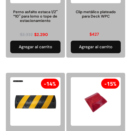
Pasto sintético ornamental
Empaquetadura 1/4" 6.4mm
Perno asfalto estaca 1/2″
Clip metálico plateado
Importado USA: Summer
hypalon sin tela 3 MPA
*10″ para lomo o tope de
para Deck WPC
densidad 35mm Rollo
estacionamiento
4,57*30,48mts
$
930.490
$
2.002.243
$
1.192.666
$
2.332
$
427
$
2.290
$
1.021.490
Agregar al carrito
Agregar al carrito
Agregar al carrito
Leer más
14%
15%