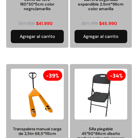
180*30*5cm color
expandible 2.5mt*96cm
negro/amarillo
color amarilla
$
51.058
$
61.199
$
41.990
$
45.990
Agregar al carrito
Agregar al carrito
39%
34%
Transpaleta manual carga
Silla plegable
de 2,5tn 68,5*115cm
45*50*86cm diseño