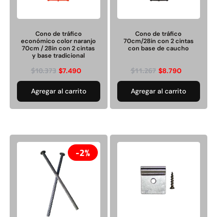
Pasto sintético ornamental
Apilador manual ancho
Importado USA: Paradise
ajustable Capacidad 1tn Lev.
Cono de tráfico
Cono de tráfico
densidad 42mm Rollo
2,5mts
económico color naranjo
70cm/28in con 2 cintas
4,57*15,24mts
70cm / 28in con 2 cintas
con base de caucho
y base tradicional
$
1.427.544
$
1.875.535
$
10.373
$
11.267
$
1.167.990
$
7.490
$
8.790
Leer más
Agregar al carrito
Agregar al carrito
Agregar al carrito
49%
22%
2%