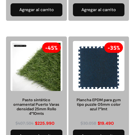
Agregar al carrito
Agregar al carrito
45%
35%
Pasto sintético
Plancha EPDM para gym
ornamental Puerto Varas
tipo puzzle 05mm color
densidad 25mm Rollo
azul 1*1mt
4*10mts
$
407.504
$
30.058
$
225.990
$
19.490