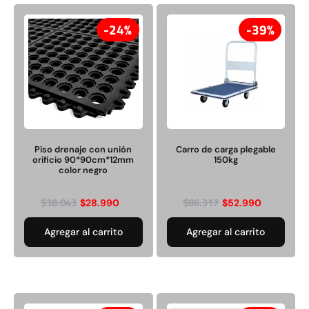
24%
39%
Piso drenaje con unión
Carro de carga plegable
orificio 90*90cm*12mm
150kg
color negro
$
38.043
$
86.317
$
28.990
$
52.990
Agregar al carrito
Agregar al carrito