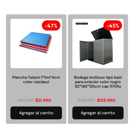
47%
45%
Plancha Tatami 1*1mt*4cm
Bodega multiuso tipo baúl
color rojo/azul
para exterior color negro
82*140*125cm cap 1170lts
$
40.590
$
236.097
$
21.490
$
129.990
Agregar al carrito
Agregar al carrito