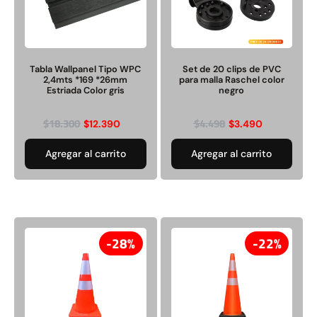
Transpaleta eléctrica carga
Apilador manual carga
de 2tn
capacidad 1000kg
Tabla Wallpanel Tipo WPC
Set de 20 clips de PVC
2,4mts *169 *26mm
para malla Raschel color
$
1.470.788
Estriada Color gris
negro
$
2.842.858
$
1.990.000
$
18.300
$
4.498
$
12.390
$
3.490
Leer más
Agregar al carrito
Agregar al carrito
Agregar al carrito
38%
28%
22%