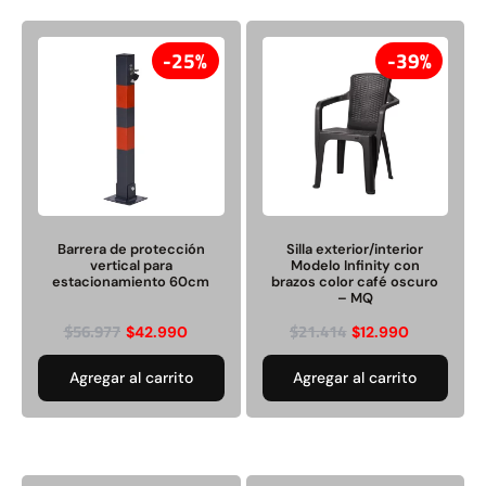
25%
39%
Barrera de protección
Silla exterior/interior
vertical para
Modelo Infinity con
estacionamiento 60cm
brazos color café oscuro
– MQ
$
56.977
$
21.414
$
42.990
$
12.990
Agregar al carrito
Agregar al carrito