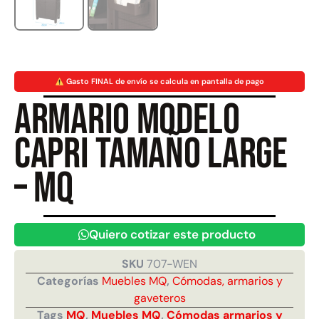
Gasto FINAL de envío se calcula en pantalla de pago
Armario Modelo
Juego Modular 40 QplayGround
Juego Modular 25
$
4.859.984
$
$
9.558.557
Capri Tamaño Large
Leer más
Agregar al 
– MQ
Quiero cotizar este producto
SKU
707-WEN
Categorías
Muebles MQ
,
Cómodas, armarios y
gaveteros
Tags
MQ
,
Muebles MQ
,
Cómodas armarios y