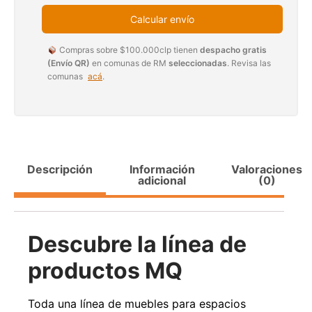
Calcular envío
Compras sobre $100.000clp tienen
despacho gratis
(Envío QR)
en comunas de RM
seleccionadas
. Revisa las
comunas
acá
.
Transpaleta eléctrica carga de 2tn
Apilador manual ca
1000k
$
1.990.000
$
2.842.858
$
1.470.
Agregar al carrito
Leer m
Descripción
Información
Valoraciones
adicional
(0)
Descubre la línea de
productos MQ
Toda una línea de muebles para espacios