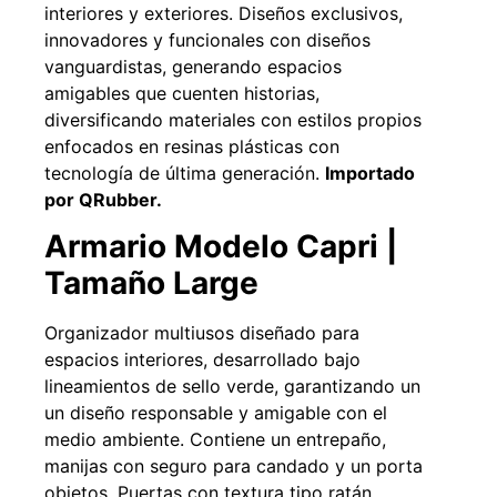
interiores y exteriores. Diseños exclusivos,
innovadores y funcionales con diseños
vanguardistas, generando espacios
amigables que cuenten historias,
diversificando materiales con estilos propios
enfocados en resinas plásticas con
Pasto sintético ornamental Importado
Apilador manual an
USA: Paradise densidad 42mm Rollo
Capacidad 1tn L
tecnología de última generación.
Importado
4,57*15,24mts
$
$
1.875.535
por QRubber.
$
1.427.544
Armario Modelo Capri |
Agregar al 
Leer más
Tamaño Large
Organizador multiusos diseñado para
espacios interiores, desarrollado bajo
49%
lineamientos de sello verde, garantizando un
un diseño responsable y amigable con el
medio ambiente. Contiene un entrepaño,
manijas con seguro para candado y un porta
objetos. Puertas con textura tipo ratán,