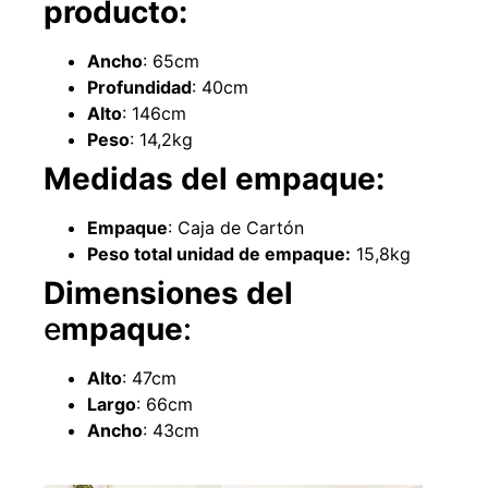
producto:
Ancho
: 65cm
Profundidad
: 40cm
Alto
: 146cm
Peso
: 14,2kg
Medidas del empaque:
Empaquetadura 3/16" 4.8mm neopreno
con 1 tela 3.5MP
$
803.797
Empaque
: Caja de Cartón
Peso total unidad de empaque:
15,8kg
Agregar al carrito
Dimensiones
del
e
mpaque
:
Alto
: 47cm
Explora más productos
Largo
: 66cm
Ancho
: 43cm