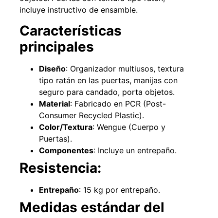
incluye instructivo de ensamble.
Características
principales
Diseño
: Organizador multiusos, textura
Pasto sintético ornamental Importado
Empaquetadura 1/4"
USA: Summer densidad 35mm Rollo
sin tela 
tipo ratán en las puertas, manijas con
4,57*30,48mts
$
$
1.192.666
seguro para candado, porta objetos.
$
1.021.490
$
2.002.243
Material
: Fabricado en PCR (Post-
Agregar al 
Consumer Recycled Plastic).
Leer más
Color/Textura
: Wengue (Cuerpo y
Puertas).
Componentes
: Incluye un entrepaño.
Resistencia:
Entrepaño
: 15 kg por entrepaño.
Medidas estándar del