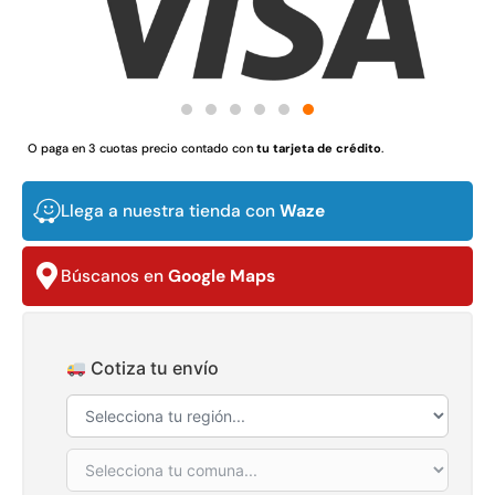
Juego Modular 03 QplayGround
Pasto sintético orna
O paga en 3 cuotas precio contado con
tu tarjeta de crédito
.
USA: Crown densid
$
3.790.990
$
5.987.128
4,57*30,
$
2.892.
Llega a nuestra tienda con
Waze
Agregar al carrito
Leer m
Búscanos en
Google Maps
30%
Cotiza tu envío