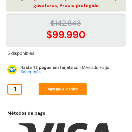
gaveteros
,
Precio protegido
$
142.843
$
99.990
Juego Modular 02 QplayGround
Juego Modular 01
$
4.507.990
$
4.415.
5 disponibles
Leer más
Leer m
Hasta 12 pagos sin tarjeta
con Mercado Pago.
Saber más
Agregar al carrito
37%
Métodos de pago