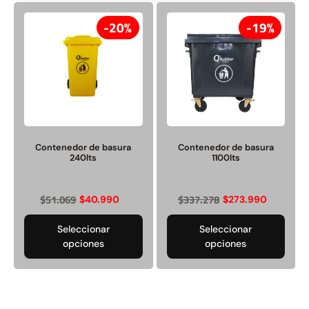
19%
11%
20%
19%
Contenedor de basura
Contenedor de basura
Contenedor de basura
Contenedor de basura
240lts
1100lts
1100lts
660lts
$
51.069
$
337.278
$
40.990
$
273.990
$
273.990
$
213.990
$
337.278
$
239.369
Seleccionar
Seleccionar
Seleccionar opciones
Seleccionar opciones
opciones
opciones
19%
20%