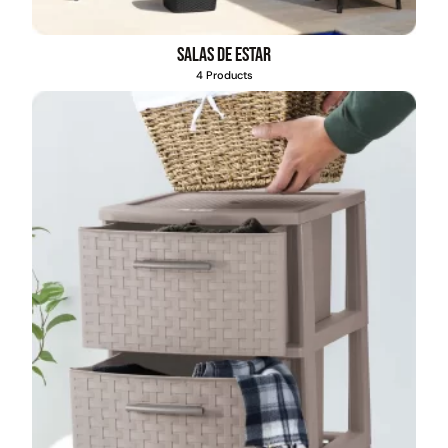
Salas de estar
4 Products
Contenedor de basura
120lts
$
31.990
$
37.271
Seleccionar opciones