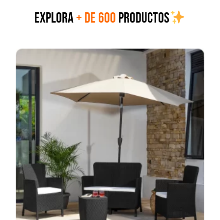
EXPLORA
+ DE 600
PRODUCTOS
Contenedor de basura
Contenedor de basura
360lts
240lts
$
93.990
$
40.990
$
115.470
$
51.069
Seleccionar opciones
Seleccionar opciones
14%