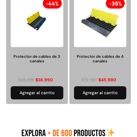
44%
36%
Protector de cables de 3
Protector de cables de 2
Protector de cables de 3
Protector de cables de 4
canales
canales
canales
canales
$
69.338
$
72.187
$
38.990
$
28.990
$
69.338
$
36.001
$
38.990
$
45.990
Agregar al carrito
Agregar al carrito
Agregar al carrito
Agregar al carrito
EXPLORA
+ DE 600
PRODUCTOS