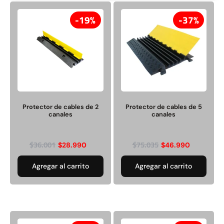
37%
36%
19%
37%
Protector de cables de 2
Protector de cables de 5
Protector de cables de 5
Protector de cables de 4
canales
canales
canales
canales
$
36.001
$
75.035
$
28.990
$
46.990
$
46.990
$
45.990
$
75.035
$
72.187
Agregar al carrito
Agregar al carrito
Agregar al carrito
Agregar al carrito
44%
19%