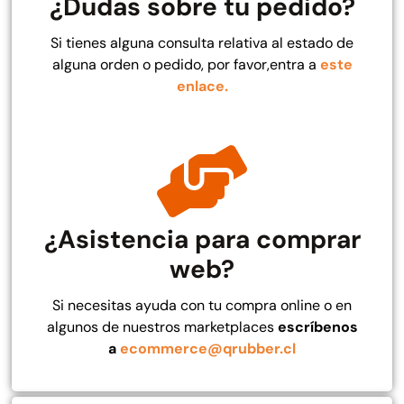
¿Dudas sobre tu pedido?
Si tienes alguna consulta relativa al estado de
alguna orden o pedido, por favor,entra a
este
enlace.
Rampa Móvil Hidráulica
Juego Modular 35
carga 10ton
QplayGround
$
5.926.486
$
22.711.412
$
11.790.000
Leer más
Agregar al carrito
¿Asistencia para comprar
web?
50%
Si necesitas ayuda con tu compra online o en
algunos de nuestros marketplaces
escríbenos
a
ecommerce@qrubber.cl