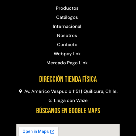
Agregar al carrito
Productos
Catálogos
Internacional
Nosotros
38%
Contacto
Webpay link
Mercado Pago Link
Dirección Tienda física
Av. Américo Vespucio 1151 | Quilicura, Chile.
Pasto sintético ornamental
Apilador manual ancho
Importado USA: Paradise
ajustable Capacidad 1tn Lev.
Llega con Waze
densidad 42mm Rollo
2,5mts
4,57*15,24mts
BÚSCANOS EN GOOGLE MAPS
$
1.875.535
$
1.427.544
$
1.167.990
Leer más
Agregar al carrito