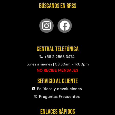
$
3.790.990
Búscanos en RRSS
$
2.892.120
Agregar al carrito
Leer más
30%
Central telefónica
+56 2 2553 3474
Lunes a viernes | 08:30am > 17:00pm
NO RECIBE MENSAJES
Servicio al cliente
Políticas y devoluciones
Transpaleta eléctrica carga
Apilador manual carga
de 2tn
capacidad 1000kg
Preguntas Frecuentes​
$
1.470.788
$
2.842.858
$
1.990.000
Enlaces rápidos
Leer más