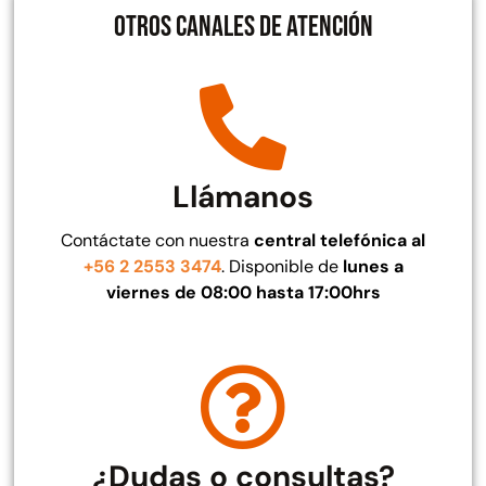
Otros canales de atención
Juego Modular 40
Juego Modular 25
QplayGround
QplayGround
$
4.859.984
$
9.558.557
$
4.790.000
Leer más
Llámanos
Agregar al carrito
Contáctate con nuestra
central telefónica al
+56 2 2553 3474
. Disponible de
lunes a
viernes de 08:00 hasta 17:00hrs
¿Dudas o consultas?