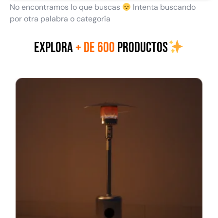
No encontramos lo que buscas
Intenta buscando
48%
47%
por otra palabra o categoría
EXPLORA
+ DE 600
PRODUCTOS
Cama elástica + malla y
Cama elástica + malla y
escalera | 14ft - 4,2mts |
escalera | 12ft - 3,6mts |
GlowUp
GlowUp
$
279.990
$
229.990
$
538.759
$
437.721
Leer más
Leer más
56%
49%