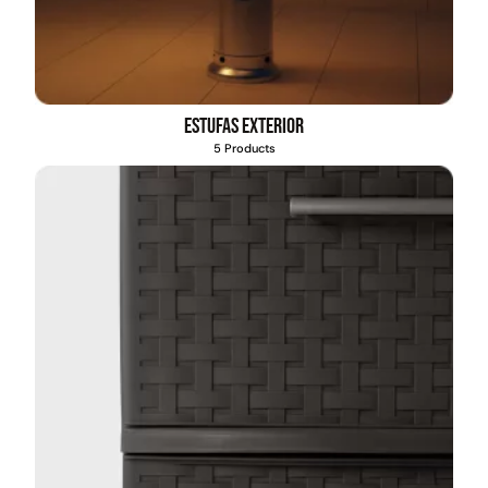
Estufas exterior
5 Products
Cama elástica + malla y
Cama elástica + malla y
escalera | 10ft - 3mts |
escalera | 8ft - 2,4mts |
GlowUp
GlowUp
$
169.990
$
159.990
$
383.317
$
313.026
Leer más
Leer más
55%
55%