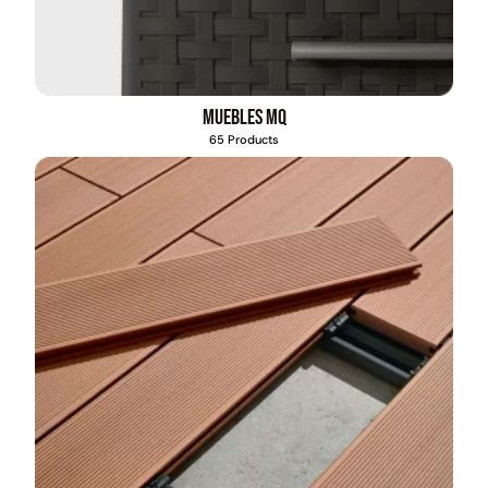
Muebles MQ
65 Products
Cama elástica + malla y
Cama elástica + malla | 4,5ft
escalera | 6ft - 1,8mts |
- 1,37mts | GlowUp
GlowUp
$
109.990
$
64.990
$
243.463
$
145.105
Leer más
Leer más