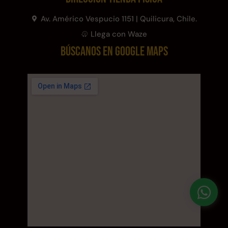
$
3.790.990
$
2.892.120
Av. Américo Vespucio 1151 | Quilicura, Chile.
Agregar al carrito
Llega con Waze
Leer más
BÚSCANOS EN GOOGLE MAPS
30%
Transpaleta eléctrica carga
Apilador manual carga
de 2tn
capacidad 1000kg
$
1.470.788
$
2.842.858
$
1.990.000
Leer más