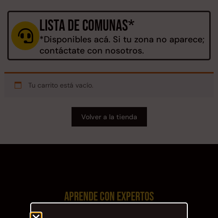
Lista de comunas*
*Disponibles acá. Si tu zona no aparece;
contáctate con nosotros.
Rampa Móvil Hidráulica
Juego Modular 35
carga 10ton
QplayGround
$
5.926.486
$
22.711.412
Tu carrito está vacío.
$
11.790.000
Leer más
Agregar al carrito
Volver a la tienda
50%
Aprende con expertos