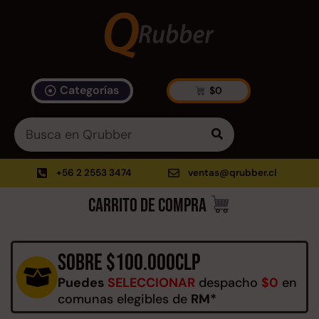
Categorías
$
0
Artículos Blog
535 results found in 9ms
Filtrar
+56 2 2553 3474
ventas@qrubber.cl
Carrito de compra
Productos
Sobre $100.000clp
48%
Puedes
SELECCIONAR
despacho
$0
en
comunas elegibles de
RM*