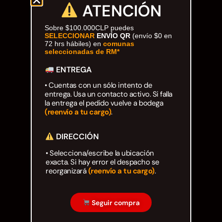
Blog
ATENCIÓN
Sobre $100.000CLP puedes
Juego Modular 40
Juego Modular 25
Necesitas ayuda?
SELECCIONAR
ENVÍO QR
(envío $0 en
QplayGround
QplayGround
72 hrs hábiles) en
comunas
seleccionadas de RM*
$
4.859.984
$
9.558.557
ventas@qrubber.cl
$
4.790.000
ENTREGA
Rastrea tu pedido
Leer más
• Cuentas con un sólo intento de
Agregar al carrito
entrega. Usa un contacto activo. Si falla
Búscanos en RRSS
la entrega el pedido vuelve a bodega
(reenvío a tu cargo)
.
DIRECCIÓN
• Selecciona/escribe la ubicación
exacta. Si hay error el despacho se
reorganizará
(reenvío a tu cargo)
.
Central telefónica
+56 2 2553 3474
Seguir compra
Lunes a viernes | 08:30am > 17:00pm