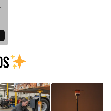
a
o
OS