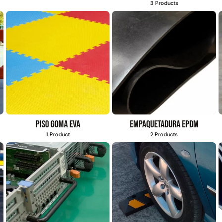
3 Products
Piso goma eva
Empaquetadura EPDM
1 Product
2 Products