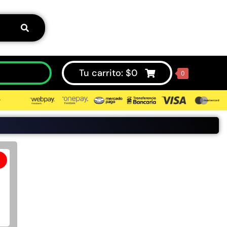
Tu carrito:
$
0
0
⮞