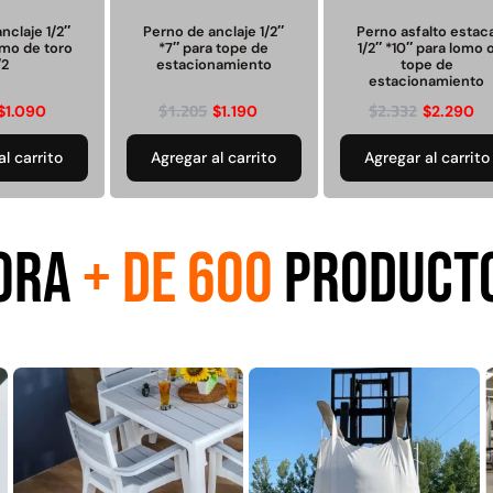
nclaje 1/2″
Perno de anclaje 1/2″
Perno asfalto estac
omo de toro
*7″ para tope de
1/2″ *10″ para lomo 
/2
estacionamiento
tope de
estacionamiento
$
1.205
$
2.332
$
1.090
$
1.190
$
2.290
taca
Perno de anclaje 1/2"
Perno de anclaje 1/2"
omo o
*7" para tope de
*5" para lomo de toro
estacionamiento
1/2
al carrito
Agregar al carrito
Agregar al carrito
to
90
$
1.190
$
1.090
$
1.205
$
1.106
ORA
+ DE 600
PRODUCT
Agregar al
Agregar al
carrito
carrito