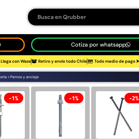
Cotiza por whatsapp
Llega con Waze
Retiro y envío todo Chile
Todo medio de pago 
tería
»
Pernos y anclaje
1%
1%
2%
tos
2%
1%
1%