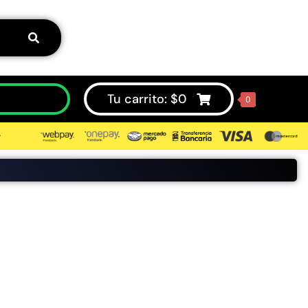
Tu carrito:
$
0
0
⮞