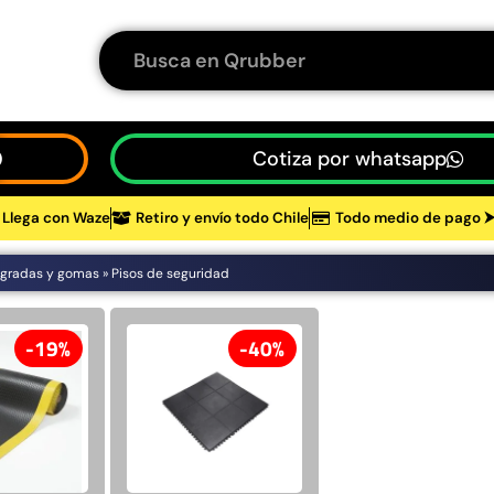
Cotiza por whatsapp
Llega con Waze
Retiro y envío todo Chile
Todo medio de pago 
 gradas y gomas
»
Pisos de seguridad
19%
40%
tos
19%
40%