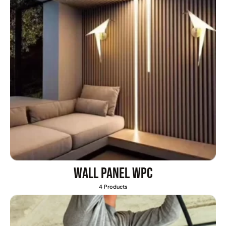
Transpaleta eléctrica carga
Apilador manual carga
de 2tn
capacidad 1000kg
$
1.470.788
$
2.842.858
$
1.990.000
Leer más
Agregar al carrito
38%
Wall Panel WPC
4 Products