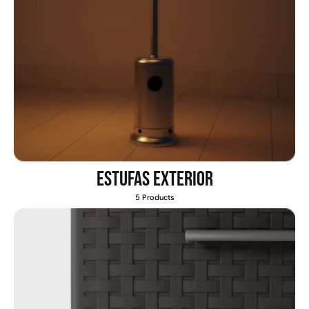
Juego Modular 40
Juego Modular 25
QplayGround
QplayGround
$
4.859.984
$
9.558.557
$
4.790.000
Leer más
Estufas exterior
Agregar al carrito
5 Products