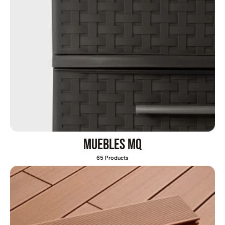
Juego Modular 02
Juego Modular 01
QplayGround
QplayGround
$
4.507.990
$
4.415.700
Leer más
Leer más
Muebles MQ
65 Products
37%