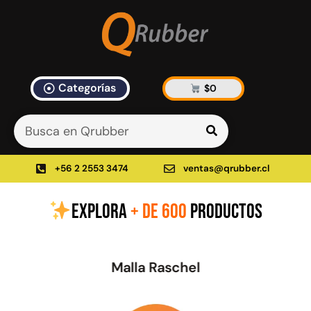
Categorías
$
0
Artículos Blog
535 results found in 14ms
Filtrar
+56 2 2553 3474
ventas@qrubber.cl
EXPLORA
+ DE 600
PRODUCTOS
Productos
48%
Malla Raschel