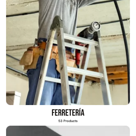
Pasto sintético ornamental
Apilador manual ancho
Importado USA: Paradise
ajustable Capacidad 1tn Lev.
densidad 42mm Rollo
2,5mts
4,57*15,24mts
$
1.427.544
$
1.875.535
$
1.167.990
Leer más
Agregar al carrito
49%
22%
Ferretería
53 Products