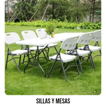
Empaquetadura 3/16"
4.8mm neopreno con 1 tela
3.5MP
$
803.797
Agregar al carrito
Explora más productos
Sillas y mesas