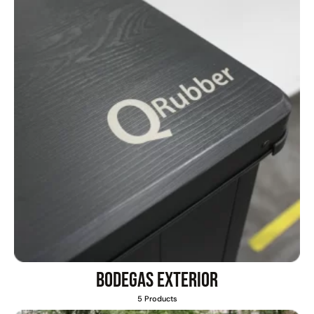
Pasto sintético ornamental
Empaquetadura 1/4" 6.4mm
Importado USA: Summer
hypalon sin tela 3 MPA
densidad 35mm Rollo
4,57*30,48mts
$
930.490
$
2.002.243
$
1.192.666
$
1.021.490
Agregar al carrito
Leer más
Bodegas exterior
5 Products