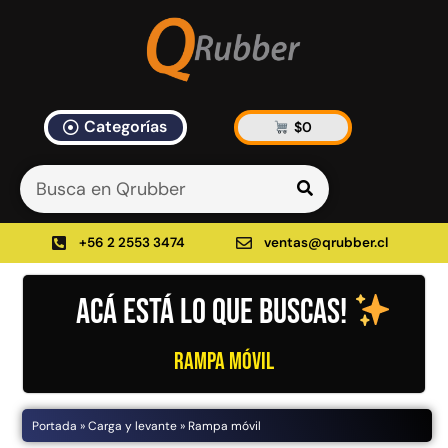
Categorías
$
0
Artículos Blog
1 result found in 8ms
Categorías
:
Rampa móvil
✕
+56 2 2553 3474
ventas@qrubber.cl
Borrar todo
Filtrar
Acá está lo que buscas!
Rampa móvil
Productos
Portada
»
Carga y levante
»
Rampa móvil