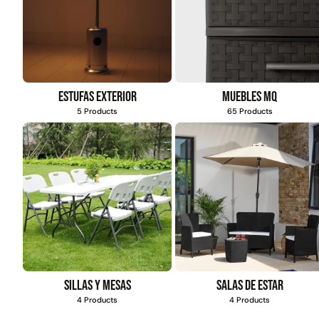
Juego Modular
QplayGroun
Estufas exterior
Muebles MQ
$
5.987.128
5 Products
65 Products
$
3.790.990
Agregar al
carrito
Sillas y mesas
Salas de estar
4 Products
4 Products