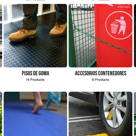
til
Escalador infantil
ojo -
multicolor 5 peldaños
- Glowup
$
54.509
$
15.990
Leer más
Pisos de goma
Accesorios contenedores
14 Products
8 Products