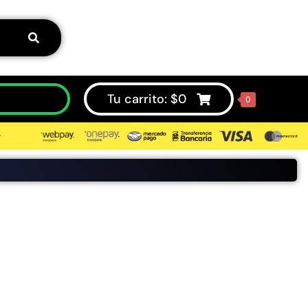
Tu carrito:
$
0
0
⮞