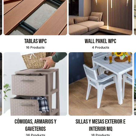
 03
Juego Modular 13
Columpio rectangular
d
QplayGround
multicolor | Glowup
m
Tablas WPC
Wall Panel WPC
$
749.700
$
152.310
16 Products
4 Products
$
77.490
Leer más
Leer más
49%
71%
Cómodas, armarios y
Sillas y mesas exterior e
gaveteros
interior MQ
36 Products
18 Products