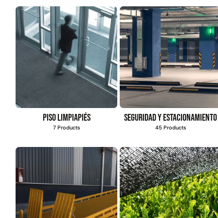
Columpio infan
goma eva | color r
Glowup
$
44.668
$
22.990
Leer más
Piso limpiapiés
Seguridad y estacionamiento
7 Products
45 Products