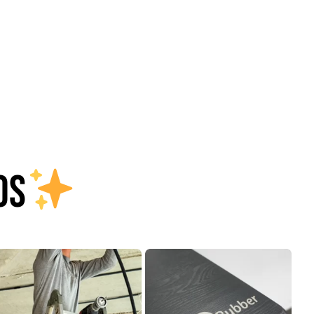
Juego Modular 02
Juego Modular 01
QplayGround
QplayGround
$
4.507.990
$
4.415.700
Leer más
Leer más
OS
46%
49%