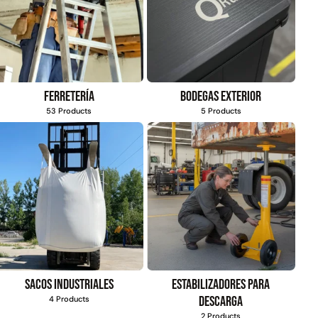
Columpio ovalado
Columpio infantil
ulticolor | Glowup
goma eva azul -
Glowup
Ferretería
Bodegas exterior
$
142.790
$
44.668
53 Products
5 Products
$
77.490
$
22.990
Leer más
Leer más
Sacos industriales
Estabilizadores para
descarga
4 Products
2 Products