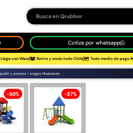
Cotiza por whatsapp
Llega con Waze
Retiro y envío todo Chile
Todo medio de pago 
jardín y exterior
»
Juegos Modulares
50%
37%
tos
50%