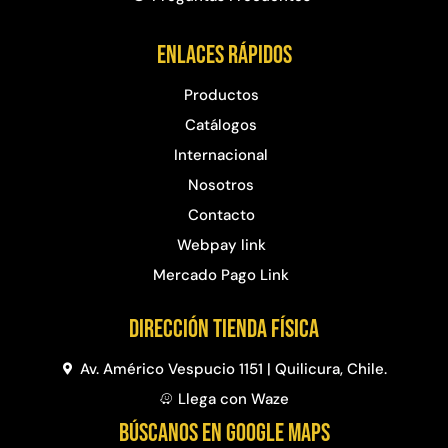
Agregar al carrito
Enlaces rápidos
Productos
38%
Catálogos
Internacional
Nosotros
Contacto
Webpay link
Mercado Pago Link
Pasto sintético ornamental
Apilador manual ancho
Dirección Tienda física
Importado USA: Paradise
ajustable Capacidad 1tn Lev.
densidad 42mm Rollo
2,5mts
4,57*15,24mts
$
1.875.535
Av. Américo Vespucio 1151 | Quilicura, Chile.
$
1.427.544
$
1.167.990
Llega con Waze
Leer más
BÚSCANOS EN GOOGLE MAPS
Agregar al carrito