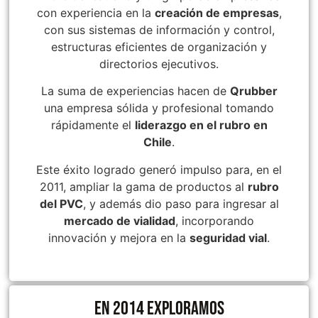
con experiencia en la
creación de empresas
,
con sus sistemas de información y control,
estructuras eficientes de organización y
directorios ejecutivos.
Rampa Móvil Hidráulica
Juego Modular 35
La suma de experiencias hacen de
Qrubber
carga 10ton
QplayGround
una empresa sólida y profesional tomando
$
5.926.486
$
22.711.412
rápidamente el
liderazgo en el rubro en
$
11.790.000
Chile
.
Leer más
Agregar al carrito
Este éxito logrado generó impulso para, en el
2011, ampliar la gama de productos al
rubro
del PVC
, y además dio paso para ingresar al
mercado de vialidad
, incorporando
50%
innovación y mejora en la
seguridad vial
.
En 2014 exploramos