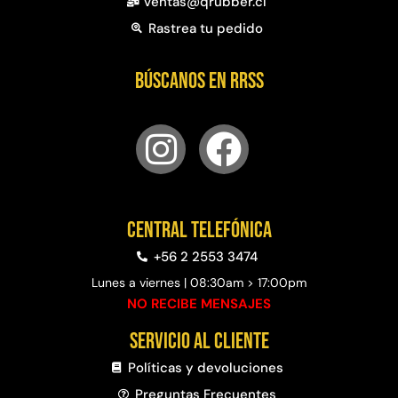
ventas@qrubber.cl
$
3.790.990
$
2.892.120
Rastrea tu pedido
Agregar al carrito
Leer más
Búscanos en RRSS
30%
Central telefónica
+56 2 2553 3474
Lunes a viernes | 08:30am > 17:00pm
NO RECIBE MENSAJES
Transpaleta eléctrica carga
Apilador manual carga
de 2tn
capacidad 1000kg
Servicio al cliente
$
1.470.788
$
2.842.858
Políticas y devoluciones
$
1.990.000
Leer más
Preguntas Frecuentes​