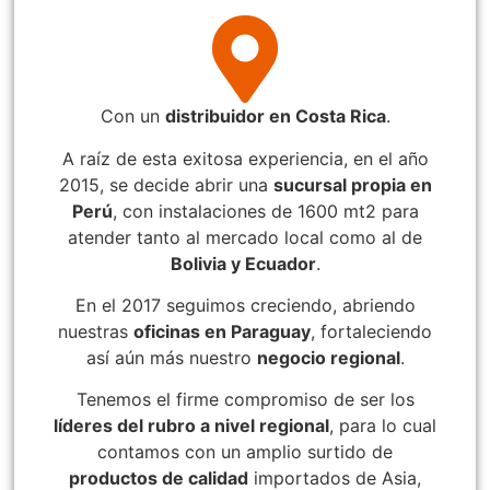
Juego Modular 40
Juego Modular 25
QplayGround
QplayGround
Con un
distribuidor en Costa Rica
.
$
4.859.984
$
9.558.557
$
4.790.000
A raíz de esta exitosa experiencia, en el año
Leer más
2015, se decide abrir una
sucursal propia en
Agregar al carrito
Perú
, con instalaciones de 1600 mt2 para
atender tanto al mercado local como al de
Bolivia y Ecuador
.
En el 2017 seguimos creciendo, abriendo
nuestras
oficinas en Paraguay
, fortaleciendo
así aún más nuestro
negocio regional
.
Tenemos el firme compromiso de ser los
líderes del rubro a nivel regional
, para lo cual
contamos con un amplio surtido de
productos de calidad
importados de Asia,