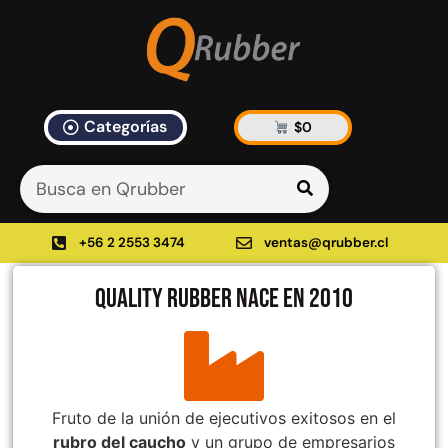
Categorías
$
0
Artículos Blog
535 results found in 11ms
Filtrar
+56 2 2553 3474
ventas@qrubber.cl
Quality Rubber nace en 2010
Productos
48%
Fruto de la unión de ejecutivos exitosos en el
rubro del caucho
y un grupo de empresarios