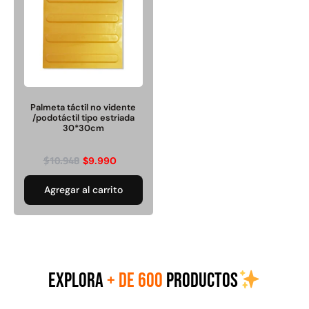
Palmeta táctil no vidente
Palmeta táctil no vidente
/podotáctil tipo estriada
/podotáctil tipo estriada
30*30cm
30*30cm
$
9.990
$
10.948
$
10.948
$
9.990
Agregar al carrito
Agregar al carrito
EXPLORA
+ DE 600
PRODUCTOS