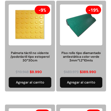
19%
19%
9%
19%
Palmeta táctil no vidente
Piso rollo tipo diamantado
Piso rollo goma tipo liso
Piso rollo tipo diamantado
/podotáctil tipo estoperol
antiestática color verde
antiestática color verde
antiestática color verde
30*30cm
3mm*1.2*10mts
3mm*1*20mts
3mm*1.2*10mts
$
10.948
$
483.973
$
9.990
$
389.990
$
712.990
$
389.990
$
878.815
$
483.973
Agregar al carrito
Agregar al carrito
Agregar al carrito
Agregar al carrito
20%
9%