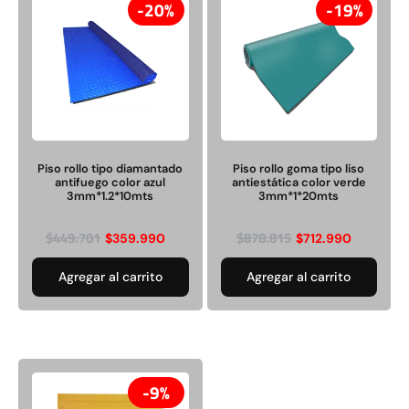
20%
19%
Piso rollo tipo diamantado
Palmeta táctil no vidente
Piso rollo tipo diamantado
Piso rollo goma tipo liso
antifuego color azul
/podotáctil tipo estoperol
antifuego color azul
antiestática color verde
3mm*1.2*10mts
30*30cm
3mm*1.2*10mts
3mm*1*20mts
$
449.701
$
878.815
$
359.990
$
9.990
$
449.701
$
10.948
$
359.990
$
712.990
Agregar al carrito
Agregar al carrito
Agregar al carrito
Agregar al carrito
9%
9%