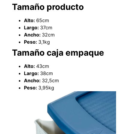
Tamaño producto
Alto:
65cm
Largo:
37cm
Ancho:
32cm
Peso:
3,1kg
Tamaño caja empaque
Alto:
43cm
Largo:
38cm
Empaquetadura 3/16"
Ancho:
32,5cm
4.8mm neopreno con 1 tela
3.5MP
Peso:
3,95kg
$
803.797
Agregar al carrito