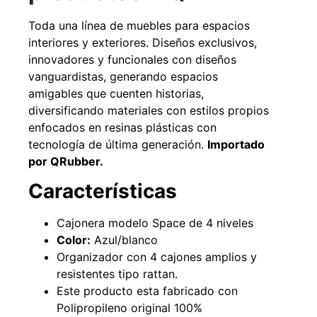
Toda una línea de muebles para espacios
interiores y exteriores. Diseños exclusivos,
innovadores y funcionales con diseños
49%
22%
vanguardistas, generando espacios
amigables que cuenten historias,
diversificando materiales con estilos propios
enfocados en resinas plásticas con
tecnología de última generación.
Importado
por QRubber.
Características
Pasto sintético ornamental
Empaquetadura 1/4" 6.4mm
Importado USA: Summer
hypalon sin tela 3 MPA
densidad 35mm Rollo
Cajonera modelo Space de 4 niveles
$
930.490
$
1.192.666
4,57*30,48mts
Color:
Azul/blanco
$
2.002.243
Organizador con 4 cajones amplios y
Agregar al carrito
$
1.021.490
resistentes tipo rattan.
Este producto esta fabricado con
Leer más
Polipropileno original 100%