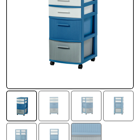
Rampa Móvil Hidráulica
Juego Modular 35
carga 10ton
QplayGround
$
5.926.486
$
22.711.412
$
11.790.000
Leer más
Agregar al carrito
50%