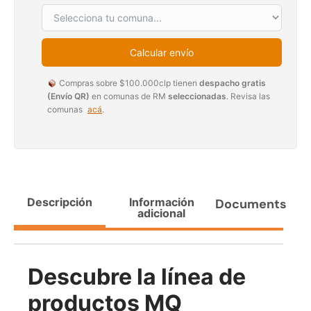
Agregar al carrito
Calcular envío
38%
Compras sobre $100.000clp tienen
despacho gratis
(Envío QR)
en comunas de RM
seleccionadas
. Revisa las
comunas
acá
.
Descripción
Información
Documents
adicional
Pasto sintético ornamental
Apilador manual ancho
Importado USA: Paradise
ajustable Capacidad 1tn Lev.
densidad 42mm Rollo
2,5mts
4,57*15,24mts
$
1.875.535
$
1.427.544
Descubre la línea de
$
1.167.990
Leer más
productos MQ
Agregar al carrito