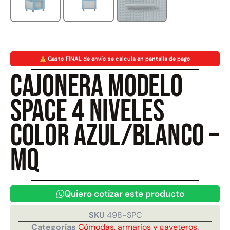
Juego Modular 40
Juego Modular 25
QplayGround
QplayGround
$
4.859.984
$
9.558.557
Gasto FINAL de envío se calcula en pantalla de pago
$
4.790.000
Cajonera Modelo
Leer más
Agregar al carrito
Space 4 niveles
color azul/blanco –
MQ
Quiero cotizar este producto
SKU
498-SPC
Categorías
Cómodas, armarios y gaveteros
,