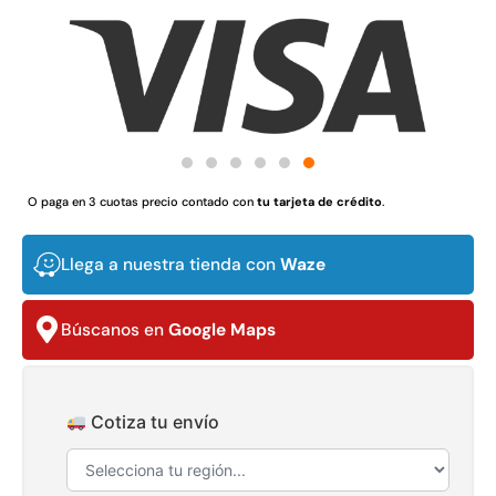
$
3.790.990
$
2.892.120
Agregar al carrito
Leer más
30%
O paga en 3 cuotas precio contado con
tu tarjeta de crédito
.
Llega a nuestra tienda con
Waze
Búscanos en
Google Maps
Transpaleta eléctrica carga
Apilador manual carga
de 2tn
capacidad 1000kg
Cotiza tu envío
$
1.470.788
$
2.842.858
$
1.990.000
Leer más