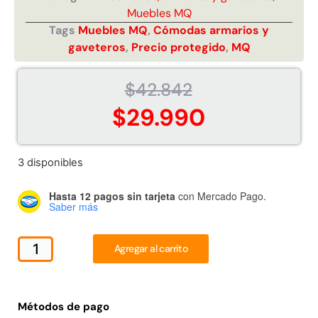
Muebles MQ
Juego Modular 02
Juego Modular 01
QplayGround
QplayGround
Tags
Muebles MQ
,
Cómodas armarios y
$
4.507.990
$
4.415.700
gaveteros
,
Precio protegido
,
MQ
Leer más
Leer más
$
42.842
$
29.990
37%
3 disponibles
Hasta 12 pagos sin tarjeta
con Mercado Pago.
Saber más
Agregar al carrito
Juego Modular 03
Pasto sintético ornamental
QplayGround
Importado USA: Crown
densidad 35mm Rollo
Métodos de pago
$
5.987.128
4,57*30,48mts