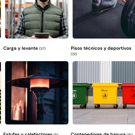
Carga y levante
Pisos técnicos y deportivos
(37)
(22)
Estufas y calefactores
Contenedores de basura
(5)
(10)