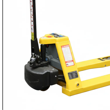
Seguridad y estacionamiento
Rampa Móvil
46
Hidráulica carga 
Pisos gradas y gomas
43
$
22.711.412
Pisos técnicos y deportivos
$
11.790.00
33
Ver más
Agregar al
carrito
FILTRAR POR COLOR
Rojo
28
Azul
24
Amarillo
23
Gris
22
Verde
16
Café
14
Negro
12
Blanco
11
Negro/Amarillo
9
Naranjo
6
Juego Modular
Ver más
QplayGroun
$
4.415.700