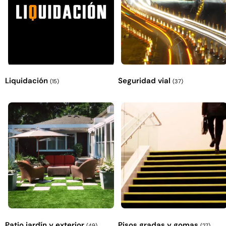
Liquidación
Seguridad vial
(15)
(37)
Patio jardín y exterior
Pisos gradas y gomas
(49)
(27)