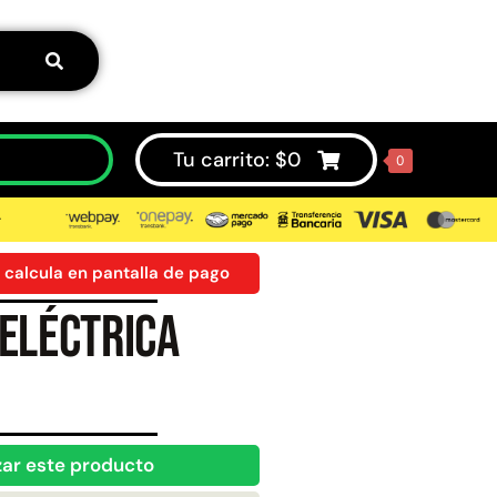
Tu carrito:
$
0
0
⮞
 calcula en pantalla de pago
eléctrica
50%
zar este producto