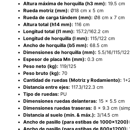
Altura máxima de horquilla (h3 mm):
19.5 cm
Rueda motriz (mm):
Ø18 cm x 5 cm
Rueda de carga tándem (mm):
Ø8 cm x 7 cm
Altura total (h14 mm):
116 cm
Longitud total (l1 mm):
157.2/162.2 cm
Longitud de horquilla (l mm):
115/122 cm
Ancho de horquilla (b5 mm):
68.5 cm
Dimensiones de horquilla (mm):
5.5/16/115/12
Espesor de placa Mn (mm):
0.3 cm
Peso neto (kg):
119/125
Peso bruto (kg):
70
Cantidad de ruedas (Motriz y Rodamiento):
1+2
Distancia entre ejes:
117.3/122.3 cm
Tipo de ruedas:
PU
Dimensiones ruedas delanteras:
15 x 5.5 cm
Dimensiones ruedas traseras:
8 x 9.3 cm (simp
Distancia al suelo (mín. & máx.):
3/14.5 cm
Ancho de pasillo (para estibas de 1000×1200):
Ancho de pasillo (para estibas de 800×1200):