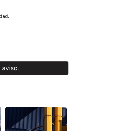
idad.
 aviso.