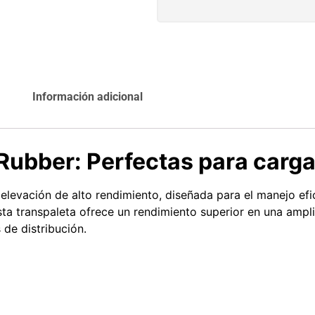
Agregar al
Leer más
carrito
Información adicional
Explora más productos
QRubber: Perfectas para carg
 elevación de alto rendimiento, diseñada para el manejo ef
ta transpaleta ofrece un rendimiento superior en una ampl
 de distribución.