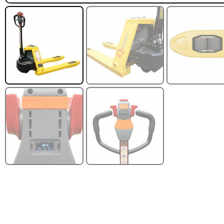
FILTRAR POR MARCA
Leer más
QRubber
418
MQ
73
FILTRAR POR DISEÑO
Estoperol
10
Diamantado
9
Estriado
9
Puzzle
6
Madera
2
Pasto sintéti
ornamental Impo
USA: Paradis
densidad 42mm R
4,57*15,24mt
$
1.427.544