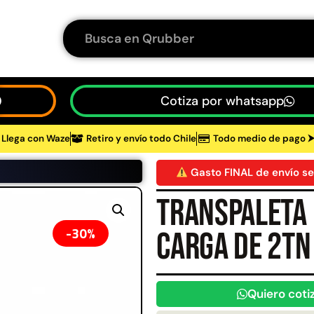
Cotiza por whatsapp
Llega con Waze
Retiro y envío todo Chile
Todo medio de pago 
tos
Gasto FINAL de envío se
Transpaleta 
48%
30%
carga de 2tn
Quiero coti