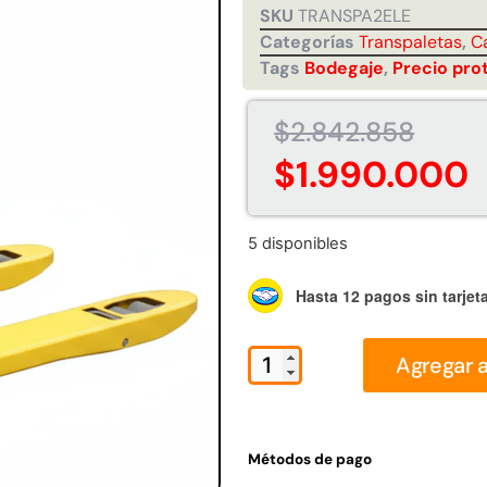
SKU
TRANSPA2ELE
Juego Modular 35
Juego Modular 40
10ton
QplayGround
QplayGround
Categorías
Transpaletas
,
C
$
5.926.486
$
4.859.984
Tags
Bodegaje
,
Precio pro
0
Leer más
Leer más
$
2.842.858
$
1.990.000
5 disponibles
37%
Hasta 12 pagos sin tarjet
Agregar a
 01
Juego Modular 03
Pasto sintético
Tr
d
QplayGround
ornamental Importado
Métodos de pago
USA: Crown densidad
$
5.987.128
35mm Rollo