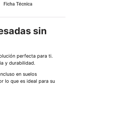
carrito
Ficha Técnica
Agregar al
carrito
esadas sin
olución perfecta para ti.
a y durabilidad.
incluso en suelos
 lo que es ideal para su