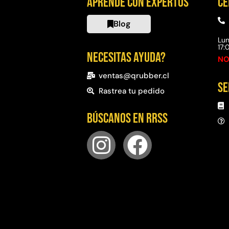
Aprende con expertos
Ce
Blog
Lun
17
Necesitas ayuda?
NO
ventas@qrubber.cl
Se
Rastrea tu pedido
Búscanos en RRSS