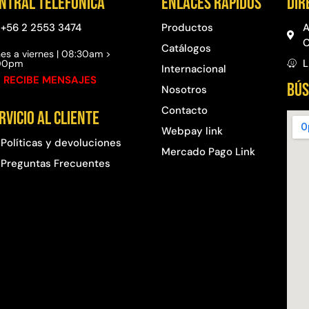
ntral telefónica
Enlaces rápidos
Dir
+56 2 2553 3474
Productos
A
C
Catálogos
es a viernes | 08:30am >
L
:00pm
Internacional
 RECIBE MENSAJES
BÚS
Nosotros
Contacto
rvicio al cliente
Webpay link
Políticas y devoluciones
Mercado Pago Link
Preguntas Frecuentes​