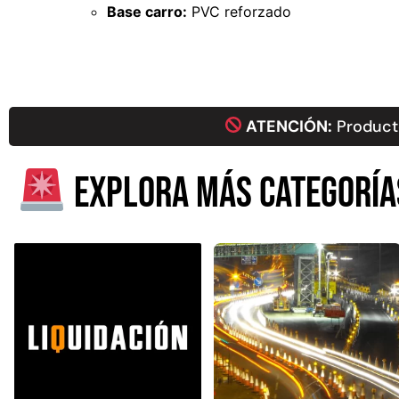
Base carro:
PVC reforzado
ATENCIÓN:
Producto
Explora más categoría