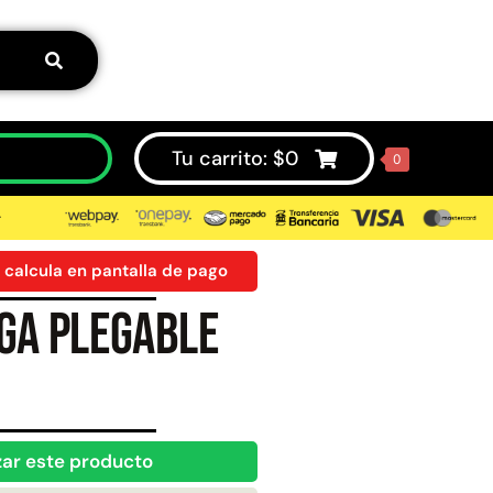
Tu carrito:
$
0
0
⮞
 calcula en pantalla de pago
ga plegable
50%
zar este producto