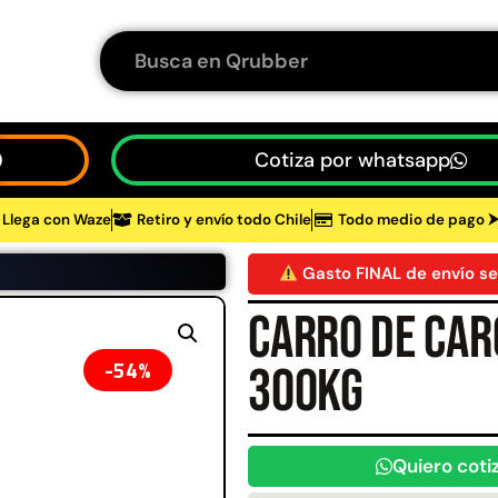
Cotiza por whatsapp
Llega con Waze
Retiro y envío todo Chile
Todo medio de pago 
tos
Gasto FINAL de envío se
Carro de car
48%
54%
300Kg
Quiero coti