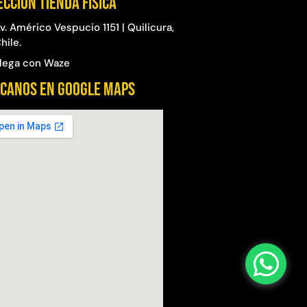
ección Tienda física
v. Américo Vespucio 1151 | Quilicura,
hile.
lega con Waze
CANOS EN GOOGLE MAPS