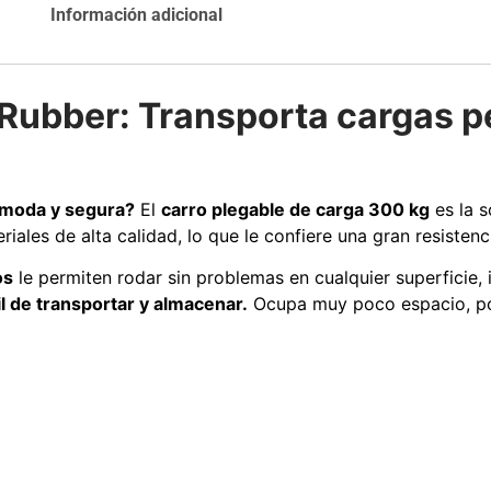
Información adicional
Agregar al
Leer más
carrito
QRubber: Transporta cargas p
Explora más productos
ómoda y segura?
El
carro plegable de carga 300 kg
es la s
ales de alta calidad, lo que le confiere una gran resistenci
os
le permiten rodar sin problemas en cualquier superficie, 
l de transportar y almacenar.
Ocupa muy poco espacio, por