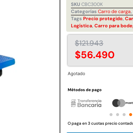
SKU
CBC300K
Juego Modular 35
Juego Modular 40
10ton
QplayGround
QplayGround
Categorías
Carro de carga
$
5.926.486
$
4.859.984
Tags
Precio protegido
,
Car
0
Logística
,
Carro para bode
Leer más
Leer más
$
121.943
$
56.490
37%
Agotado
Métodos de pago
 01
Juego Modular 03
Pasto sintético
Tr
d
QplayGround
ornamental Importado
O paga en 3 cuotas precio contad
USA: Crown densidad
$
5.987.128
35mm Rollo