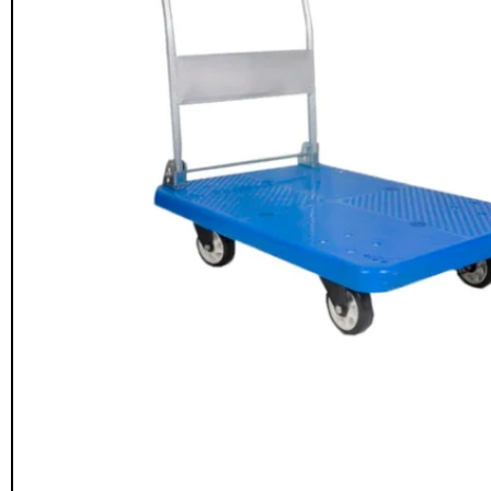
Seguridad y estacionamiento
Rampa Móvil
46
Hidráulica carga 
Pisos gradas y gomas
43
$
22.711.412
Pisos técnicos y deportivos
$
11.790.00
33
Ver más
Agregar al
carrito
FILTRAR POR COLOR
Rojo
28
Azul
24
Amarillo
23
Gris
22
Verde
16
Café
14
Negro
12
Blanco
11
Negro/Amarillo
9
Naranjo
6
Juego Modular
Ver más
QplayGroun
$
4.415.700