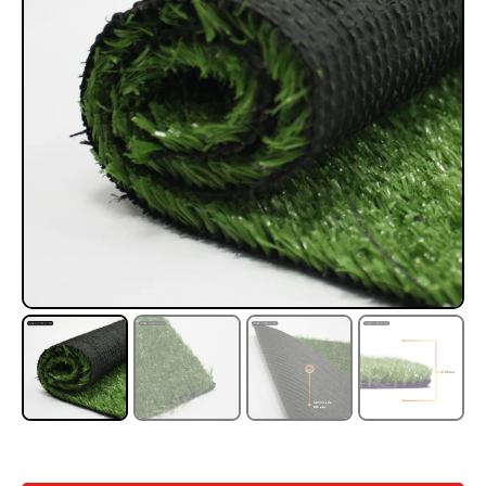
Rampa Móvil Hidráulica
Juego Modular 35
carga 10ton
QplayGround
$
5.926.486
$
22.711.412
$
11.790.000
Leer más
Agregar al carrito
50%