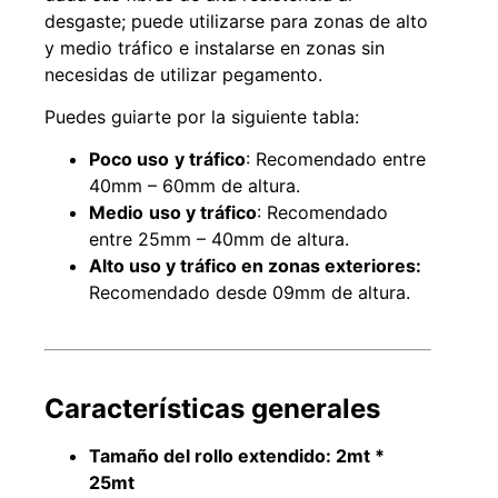
desgaste; puede utilizarse para zonas de alto
y medio tráfico e instalarse en zonas sin
necesidas de utilizar pegamento.
Puedes guiarte por la siguiente tabla:
Poco uso
y tráfico
: Recomendado entre
40mm – 60mm de altura.
Medio
uso y tráfico
: Recomendado
entre 25mm – 40mm de altura.
Alto uso y tráfico en zonas exteriores:
Empaquetadura 3/16"
Recomendado desde 09mm de altura.
4.8mm neopreno con 1 tela
3.5MP
$
803.797
Características generales
Agregar al carrito
Tamaño del rollo extendido:
2mt *
25mt