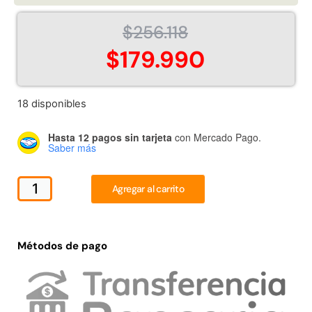
Juego Modular 02
Juego Modular 01
QplayGround
QplayGround
$
256.118
$
4.507.990
$
4.415.700
$
179.990
Leer más
Leer más
18 disponibles
Hasta 12 pagos sin tarjeta
con Mercado Pago.
37%
Saber más
Agregar al carrito
Métodos de pago
Juego Modular 03
Pasto sintético ornamental
QplayGround
Importado USA: Crown
densidad 35mm Rollo
$
5.987.128
4,57*30,48mts