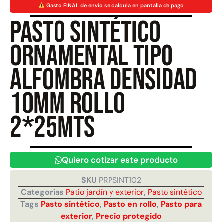
Gasto FINAL de envío se calcula en pantalla de pago
Pasto sintético
Juego Modular 40
Juego Modular 25
QplayGround
QplayGround
ornamental Tipo
$
4.859.984
$
9.558.557
$
4.790.000
alfombra densidad
Leer más
Agregar al carrito
10mm Rollo
2*25mts
Quiero cotizar este producto
SKU
PRPSINT102
Categorías
Patio jardín y exterior
,
Pasto sintético
Tags
Pasto sintético
,
Pasto en rollo
,
Pasto para
exterior
,
Precio protegido