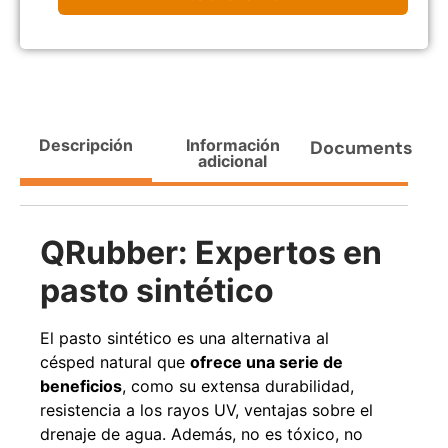
Agregar al carrito
38%
Descripción
Información
Documents
adicional
QRubber: Expertos en
pasto sintético
Pasto sintético ornamental
Apilador manual ancho
Importado USA: Paradise
ajustable Capacidad 1tn Lev.
El pasto sintético es una alternativa al
densidad 42mm Rollo
2,5mts
4,57*15,24mts
césped natural que
ofrece una serie de
$
1.875.535
$
1.427.544
beneficios
, como su extensa durabilidad,
$
1.167.990
resistencia a los rayos UV, ventajas sobre el
Leer más
drenaje de agua. Además, no es tóxico, no
Agregar al carrito