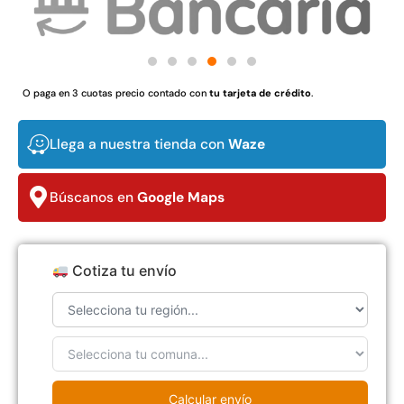
$
3.790.990
$
2.892.120
Agregar al carrito
Leer más
O paga en 3 cuotas precio contado con
tu tarjeta de crédito
.
Llega a nuestra tienda con
Waze
30%
Búscanos en
Google Maps
Cotiza tu envío
Transpaleta eléctrica carga
Apilador manual carga
de 2tn
capacidad 1000kg
$
1.470.788
$
2.842.858
$
1.990.000
Leer más
Calcular envío