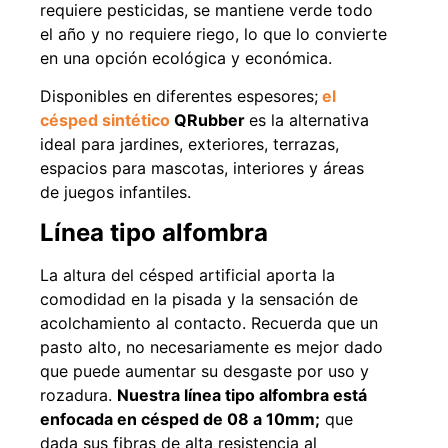
requiere pesticidas, se mantiene verde todo
el año y no requiere riego, lo que lo convierte
en una opción ecológica y económica.
49%
22%
Disponibles en diferentes espesores;
el
césped sintético
QRubber
es la alternativa
ideal para jardines, exteriores, terrazas,
espacios para mascotas, interiores y áreas
de juegos infantiles.
Línea tipo alfombra
La altura del césped artificial aporta la
Pasto sintético ornamental
Empaquetadura 1/4" 6.4mm
Importado USA: Summer
hypalon sin tela 3 MPA
comodidad en la pisada y la sensación de
densidad 35mm Rollo
$
930.490
$
1.192.666
acolchamiento al contacto. Recuerda que un
4,57*30,48mts
pasto alto, no necesariamente es mejor dado
$
2.002.243
Agregar al carrito
que puede aumentar su desgaste por uso y
$
1.021.490
rozadura.
Nuestra línea tipo alfombra está
enfocada en césped de 08 a 10mm;
que
Leer más
dada sus fibras de alta resistencia al