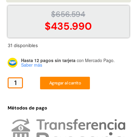
Juego Modular 02
Juego Modular 01
QplayGround
QplayGround
$
656.594
$
4.507.990
$
4.415.700
$
435.990
Leer más
Leer más
31 disponibles
Hasta 12 pagos sin tarjeta
con Mercado Pago.
37%
Saber más
Agregar al carrito
Métodos de pago
Juego Modular 03
Pasto sintético ornamental
QplayGround
Importado USA: Crown
densidad 35mm Rollo
$
5.987.128
4,57*30,48mts