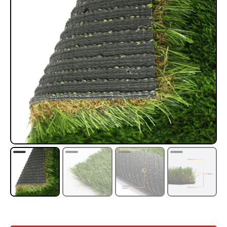
Rampa Móvil Hidráulica
Juego Modular 35
carga 10ton
QplayGround
$
5.926.486
$
22.711.412
$
11.790.000
Leer más
Agregar al carrito
50%