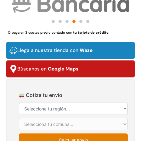
$
3.790.990
$
2.892.120
Agregar al carrito
Leer más
O paga en 3 cuotas precio contado con
tu tarjeta de crédito
.
Llega a nuestra tienda con
Waze
30%
Búscanos en
Google Maps
Cotiza tu envío
Transpaleta eléctrica carga
Apilador manual carga
de 2tn
capacidad 1000kg
$
1.470.788
$
2.842.858
$
1.990.000
Leer más
Calcular envío