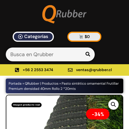
Categorías
$
0
Artículos Blog
535 results found in 10ms
Filtrar
+56 2 2553 3474
ventas@qrubber.cl
Portada
»
QRubber | Productos
»
Pasto sintético ornamental Frutillar
Productos
Premium densidad 40mm Rollo 2 *20mts
48%
34%