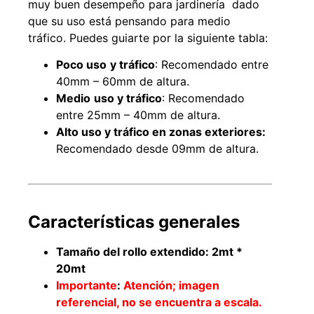
muy buen desempeño para jardinería dado
que su uso está pensando para medio
tráfico. Puedes guiarte por la siguiente tabla:
Poco uso
y tráfico
: Recomendado entre
40mm – 60mm de altura.
Medio
uso y tráfico
: Recomendado
entre 25mm – 40mm de altura.
Alto uso y tráfico en zonas exteriores:
Recomendado desde 09mm de altura.
Empaquetadura 3/16"
4.8mm neopreno con 1 tela
3.5MP
Características generales
$
803.797
Tamaño del rollo extendido:
2mt *
Agregar al carrito
20mt
Importante
:
Atención; imagen
referencial, no se encuentra a escala.