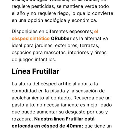
requiere pesticidas, se mantiene verde todo
el año y no requiere riego, lo que lo convierte
en una opción ecológica y económica.
49%
22%
Disponibles en diferentes espesores;
el
césped sintético
QRubber
es la alternativa
ideal para jardines, exteriores, terrazas,
espacios para mascotas, interiores y áreas
de juegos infantiles.
Línea Frutillar
Pasto sintético ornamental
Empaquetadura 1/4" 6.4mm
La altura del césped artificial aporta la
Importado USA: Summer
hypalon sin tela 3 MPA
densidad 35mm Rollo
comodidad en la pisada y la sensación de
$
930.490
$
1.192.666
4,57*30,48mts
acolchamiento al contacto. Recuerda que un
$
2.002.243
pasto alto, no necesariamente es mejor dado
Agregar al carrito
$
1.021.490
que puede aumentar su desgaste por uso y
rozadura.
Nuestra línea Frutillar está
Leer más
enfocada en césped de 40mm;
que tiene un