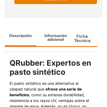
Agregar al carrito
38%
Descripción
Información
Ficha
adicional
Técnica
QRubber: Expertos en
pasto sintético
Pasto sintético ornamental
Apilador manual ancho
Importado USA: Paradise
ajustable Capacidad 1tn Lev.
densidad 42mm Rollo
2,5mts
El pasto sintético es una alternativa al
4,57*15,24mts
$
1.875.535
césped natural que
ofrece una serie de
$
1.427.544
$
1.167.990
beneficios
, como su extensa durabilidad,
resistencia a los rayos UV, ventajas sobre el
Leer más
Agregar al carrito
drenaje de agua. Además, no es tóxico, no