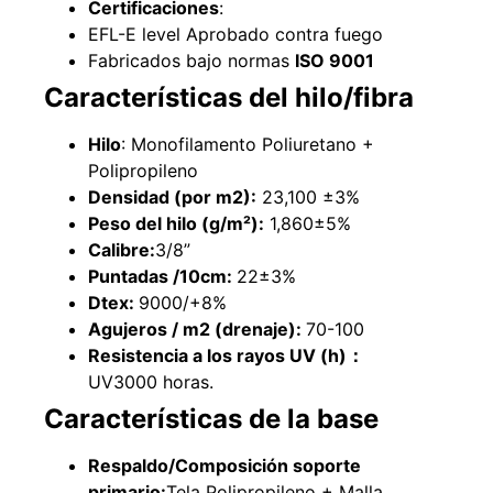
Certificaciones
:
Explora más productos
EFL-E level Aprobado contra fuego
Fabricados bajo normas
ISO 9001
Características del hilo/fibra
Hilo
: Monofilamento Poliuretano +
Polipropileno
Densidad (por m2):
23,100 ±3%
Peso del hilo (g/m²):
1,860±5%
Calibre:
3/8”
Puntadas /10cm:
22±3%
Dtex:
9000/+8%
Agujeros / m2 (drenaje):
70-100
Resistencia a los rayos UV (h)
：
UV3000 horas.
Características
de la base
Respaldo/Composición soporte
primario:
Tela Polipropileno + Malla