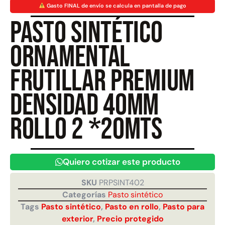
Gasto FINAL de envío se calcula en pantalla de pago
Pasto sintético
Juego Modular 40
Juego Modular 25
QplayGround
QplayGround
ornamental
$
4.859.984
$
9.558.557
$
4.790.000
Frutillar Premium
Leer más
Agregar al carrito
densidad 40mm
Rollo 2 *20mts
Quiero cotizar este producto
SKU
PRPSINT402
Categorías
Pasto sintético
Tags
Pasto sintético
,
Pasto en rollo
,
Pasto para
exterior
,
Precio protegido