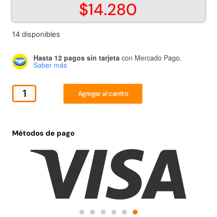
$
14.280
Juego Modular 02
Juego Modular 01
QplayGround
QplayGround
$
4.507.990
$
4.415.700
14 disponibles
Leer más
Leer más
Hasta 12 pagos sin tarjeta
con Mercado Pago.
Saber más
Agregar al carrito
37%
Métodos de pago
Juego Modular 03
Pasto sintético ornamental
QplayGround
Importado USA: Crown
densidad 35mm Rollo
$
5.987.128
4,57*30,48mts