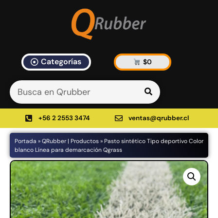
Categorías
$
0
Artículos Blog
535 results found in 35ms
Filtrar
+56 2 2553 3474
ventas@qrubber.cl
Portada
»
QRubber | Productos
»
Pasto sintético Tipo deportivo Color
Productos
blanco Línea para demarcación Qgrass
48%