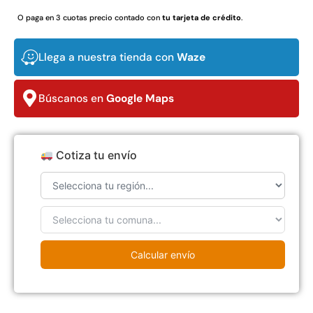
$
3.790.990
$
2.892.120
O paga en 3 cuotas precio contado con
tu tarjeta de crédito
.
Agregar al carrito
Leer más
Llega a nuestra tienda con
Waze
Búscanos en
Google Maps
30%
Cotiza tu envío
Transpaleta eléctrica carga
Apilador manual carga
Calcular envío
de 2tn
capacidad 1000kg
$
1.470.788
$
2.842.858
$
1.990.000
Leer más