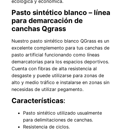
ecológica y económica.
Pasto sintético blanco – línea
para demarcación de
49%
22%
canchas Qgrass
Nuestro pasto sintético blanco QGrass es un
excelente complemento para tus canchas de
pasto artificial funcionando como líneas
demarcatorias para los espacios deportivos.
Cuenta con fibras de alta resistencia al
desgaste y puede utilizarse para zonas de
Pasto sintético ornamental
Empaquetadura 1/4" 6.4mm
alto y medio tráfico e instalarse en zonas sin
Importado USA: Summer
hypalon sin tela 3 MPA
densidad 35mm Rollo
necesidas de utilizar pegamento.
$
930.490
$
1.192.666
4,57*30,48mts
Características
:
$
2.002.243
Agregar al carrito
$
1.021.490
Pasto sintético utilizado usualmente
para delimitaciones de canchas.
Leer más
Resistencia de ciclos.