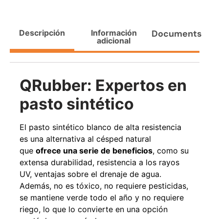
Agregar al carrito
Descripción
Información
Documents
adicional
38%
QRubber: Expertos en
pasto sintético
El pasto sintético blanco de alta resistencia
es una alternativa al césped natural
que
ofrece una serie de beneficios
, como su
Pasto sintético ornamental
Apilador manual ancho
Importado USA: Paradise
ajustable Capacidad 1tn Lev.
extensa durabilidad, resistencia a los rayos
densidad 42mm Rollo
2,5mts
4,57*15,24mts
UV, ventajas sobre el drenaje de agua.
$
1.875.535
$
1.427.544
Además, no es tóxico, no requiere pesticidas,
$
1.167.990
se mantiene verde todo el año y no requiere
Leer más
riego, lo que lo convierte en una opción
Agregar al carrito