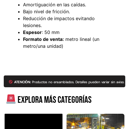
Amortiguación en las caídas.
Bajo nivel de fricción.
Reducción de impactos evitando
lesiones.
Espesor
: 50 mm
Formato de venta:
metro lineal (un
metro/una unidad)
Empaquetadura 3/16"
4.8mm neopreno con 1 tela
ATENCIÓN:
Productos no ensamblados. Detalles pueden variar sin aviso.
3.5MP
$
803.797
Explora más categorías
Agregar al carrito