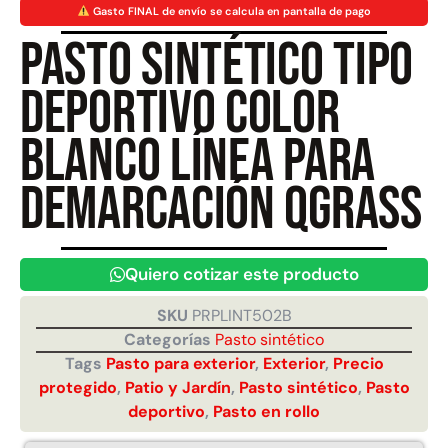
Gasto FINAL de envío se calcula en pantalla de pago
Pasto sintético Tipo
Juego Modular 40
Juego Modular 25
QplayGround
QplayGround
deportivo Color
$
4.859.984
$
9.558.557
$
4.790.000
blanco Línea para
Leer más
Agregar al carrito
demarcación Qgrass
Quiero cotizar este producto
SKU
PRPLINT502B
Categorías
Pasto sintético
Tags
Pasto para exterior
,
Exterior
,
Precio
protegido
,
Patio y Jardín
,
Pasto sintético
,
Pasto
deportivo
,
Pasto en rollo