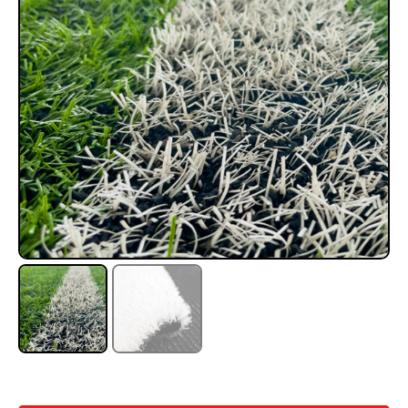
Rampa Móvil Hidráulica
Juego Modular 35
carga 10ton
QplayGround
$
5.926.486
$
22.711.412
$
11.790.000
Leer más
Agregar al carrito
50%