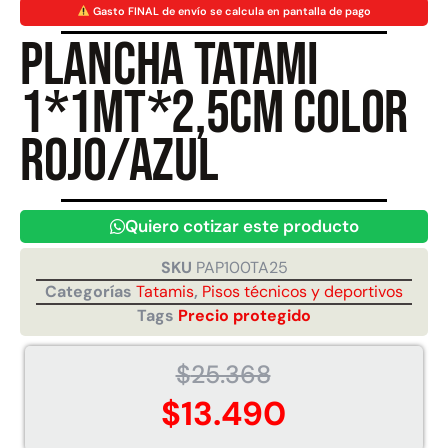
Gasto FINAL de envío se calcula en pantalla de pago
Plancha Tatami
Juego Modular 40
Juego Modular 25
QplayGround
QplayGround
1*1mt*2,5cm color
$
4.859.984
$
9.558.557
$
4.790.000
rojo/azul
Leer más
Agregar al carrito
Quiero cotizar este producto
SKU
PAP100TA25
Categorías
Tatamis
,
Pisos técnicos y deportivos
Tags
Precio protegido
$
25.368
$
13.490