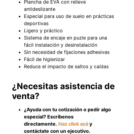
Plancha de EVA con relieve
antideslizante
Especial para uso de suelo en prácticas
deportivas
Ligero y práctico
Sistema de encaje en puzle para una
fácil instalación y desinstalación
Sin necesidad de fijaciones adhesivas
Fácil de higienizar
Reduce el impacto de saltos y caídas
Empaquetadura 3/16"
4.8mm neopreno con 1 tela
¿Necesitas asistencia de
3.5MP
venta?
$
803.797
Agregar al carrito
¿Ayuda con tu cotización o pedir algo
especial? Escríbenos
directamente.
Haz click acá
y
contáctate con un ejecutivo.