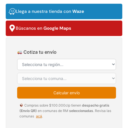
$
3.790.990
$
2.892.120
Llega a nuestra tienda con
Waze
Agregar al carrito
Leer más
Búscanos en
Google Maps
30%
Cotiza tu envío
Calcular envío
Transpaleta eléctrica carga
Apilador manual carga
Compras sobre $100.000clp tienen
despacho gratis
de 2tn
capacidad 1000kg
(Envío QR)
en comunas de RM
seleccionadas
. Revisa las
$
1.470.788
$
2.842.858
comunas
acá
.
$
1.990.000
Leer más