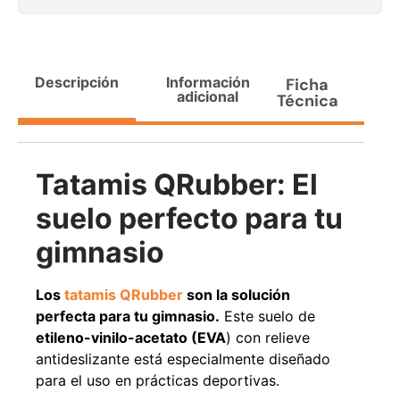
Agregar al carrito
Descripción
Información
Ficha
adicional
Técnica
38%
Tatamis QRubber: El
suelo perfecto para tu
gimnasio
Pasto sintético ornamental
Apilador manual ancho
Importado USA: Paradise
ajustable Capacidad 1tn Lev.
Los
tatamis QRubber
son la solución
densidad 42mm Rollo
2,5mts
perfecta para tu gimnasio.
Este suelo de
4,57*15,24mts
$
1.875.535
etileno-vinilo-acetato (EVA
) con relieve
$
1.427.544
$
1.167.990
antideslizante está especialmente diseñado
para el uso en prácticas deportivas.
Leer más
Agregar al carrito