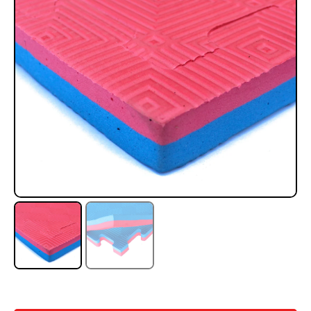
Rampa Móvil Hidráulica
Juego Modular 35
carga 10ton
QplayGround
$
5.926.486
$
22.711.412
$
11.790.000
Leer más
Agregar al carrito
50%