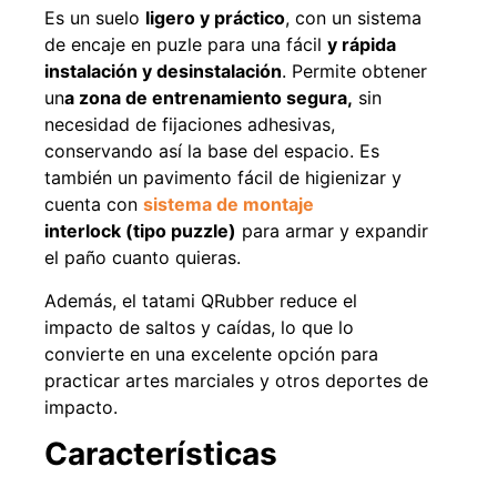
Es un suelo
ligero y práctico
, con un sistema
de encaje en puzle para una fácil
y rápida
instalación y desinstalación
. Permite obtener
un
a zona de entrenamiento segura,
sin
49%
22%
necesidad de fijaciones adhesivas,
conservando así la base del espacio. Es
también un pavimento fácil de higienizar y
cuenta con
sistema de montaje
interlock (tipo puzzle)
para armar y expandir
el paño cuanto quieras.
Además, el tatami QRubber reduce el
Pasto sintético ornamental
Empaquetadura 1/4" 6.4mm
Importado USA: Summer
hypalon sin tela 3 MPA
impacto de saltos y caídas, lo que lo
densidad 35mm Rollo
$
930.490
convierte en una excelente opción para
$
1.192.666
4,57*30,48mts
practicar artes marciales y otros deportes de
$
2.002.243
impacto.
Agregar al carrito
$
1.021.490
Características
Leer más