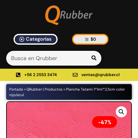
Categorías
$
0
Artículos Blog
535 results found in 10ms
Filtrar
+56 2 2553 3474
ventas@qrubber.cl
Portada
»
QRubber | Productos
»
Plancha Tatami 1*1mt*2,5cm color
Productos
rojo/azul
48%
47%