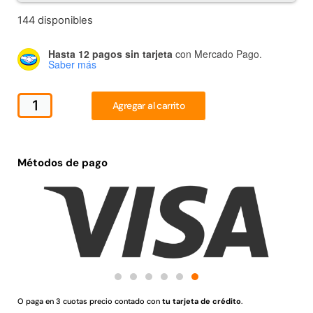
Juego Modular 02
Juego Modular 01
144 disponibles
QplayGround
QplayGround
$
4.507.990
$
4.415.700
Hasta 12 pagos sin tarjeta
con Mercado Pago.
Saber más
Leer más
Leer más
Agregar al carrito
37%
Métodos de pago
Juego Modular 03
Pasto sintético ornamental
QplayGround
Importado USA: Crown
densidad 35mm Rollo
O paga en 3 cuotas precio contado con
tu tarjeta de crédito
.
$
5.987.128
4,57*30,48mts