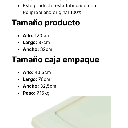
Este producto esta fabricado con
Polipropileno original 100%
Tamaño producto
Alto:
120cm
Largo:
37cm
Ancho:
32cm
Tamaño caja empaque
Alto:
43,5cm
Empaquetadura 3/16"
Largo:
76cm
4.8mm neopreno con 1 tela
3.5MP
Ancho:
32,5cm
$
803.797
Peso:
7,15kg
Agregar al carrito