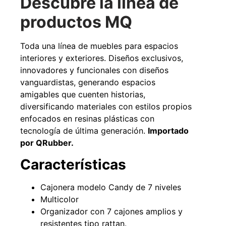
Descubre la línea de
productos MQ
49%
22%
Toda una línea de muebles para espacios
interiores y exteriores. Diseños exclusivos,
innovadores y funcionales con diseños
vanguardistas, generando espacios
amigables que cuenten historias,
diversificando materiales con estilos propios
enfocados en resinas plásticas con
tecnología de última generación.
Importado
Pasto sintético ornamental
Empaquetadura 1/4" 6.4mm
por QRubber.
Importado USA: Summer
hypalon sin tela 3 MPA
densidad 35mm Rollo
$
930.490
Características
$
1.192.666
4,57*30,48mts
$
2.002.243
Agregar al carrito
Cajonera modelo Candy de 7 niveles
$
1.021.490
Multicolor
Organizador con 7 cajones amplios y
Leer más
resistentes tipo rattan.