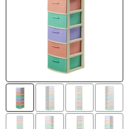
Rampa Móvil Hidráulica
Juego Modular 35
carga 10ton
QplayGround
$
5.926.486
$
22.711.412
$
11.790.000
Leer más
Agregar al carrito
50%