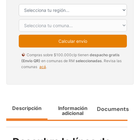
Agregar al carrito
38%
Calcular envío
Compras sobre $100.000clp tienen
despacho gratis
(Envío QR)
en comunas de RM
seleccionadas
. Revisa las
comunas
acá
.
Pasto sintético ornamental
Apilador manual ancho
Importado USA: Paradise
ajustable Capacidad 1tn Lev.
densidad 42mm Rollo
2,5mts
Descripción
Información
Documents
4,57*15,24mts
adicional
$
1.875.535
$
1.427.544
$
1.167.990
Leer más
Agregar al carrito