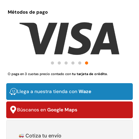
$
3.790.990
$
2.892.120
Métodos de pago
Agregar al carrito
Leer más
30%
O paga en 3 cuotas precio contado con
tu tarjeta de crédito
.
Llega a nuestra tienda con
Waze
Búscanos en
Google Maps
Transpaleta eléctrica carga
Apilador manual carga
de 2tn
capacidad 1000kg
$
1.470.788
$
2.842.858
$
1.990.000
Cotiza tu envío
Leer más