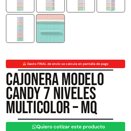
Juego Modular 40
Juego Modular 25
QplayGround
QplayGround
$
4.859.984
$
9.558.557
$
4.790.000
Leer más
Agregar al carrito
Gasto FINAL de envío se calcula en pantalla de pago
Cajonera Modelo
Candy 7 niveles
Multicolor – MQ
Quiero cotizar este producto