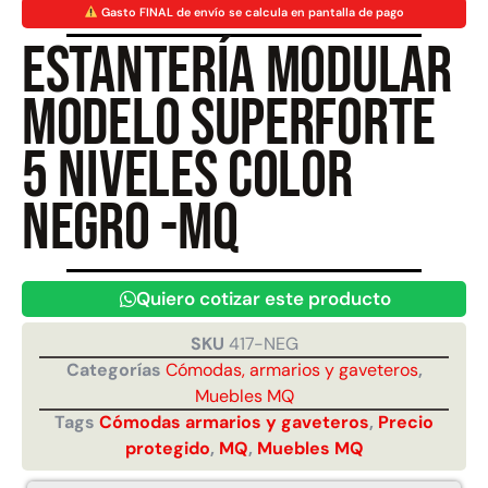
Gasto FINAL de envío se calcula en pantalla de pago
Estantería modular
Juego Modular 40
Juego Modular 25
QplayGround
QplayGround
Modelo Superforte
$
4.859.984
$
9.558.557
$
4.790.000
5 niveles color
Leer más
Agregar al carrito
negro -MQ
Quiero cotizar este producto
SKU
417-NEG
Categorías
Cómodas, armarios y gaveteros
,
Muebles MQ
Tags
Cómodas armarios y gaveteros
,
Precio
protegido
,
MQ
,
Muebles MQ