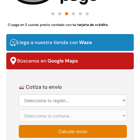
$
3.790.990
$
2.892.120
Agregar al carrito
Leer más
O paga en 3 cuotas precio contado con
tu tarjeta de crédito
.
Llega a nuestra tienda con
Waze
30%
Búscanos en
Google Maps
Cotiza tu envío
Transpaleta eléctrica carga
Apilador manual carga
de 2tn
capacidad 1000kg
$
1.470.788
$
2.842.858
$
1.990.000
Calcular envío
Leer más