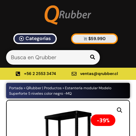
Categorías
$
59.990
Artículos Blog
535 results found in 9ms
Filtrar
+56 2 2553 3474
ventas@qrubber.cl
Portada
»
QRubber | Productos
»
Estantería modular Modelo
Productos
Superforte 5 niveles color negro -MQ
48%
39%