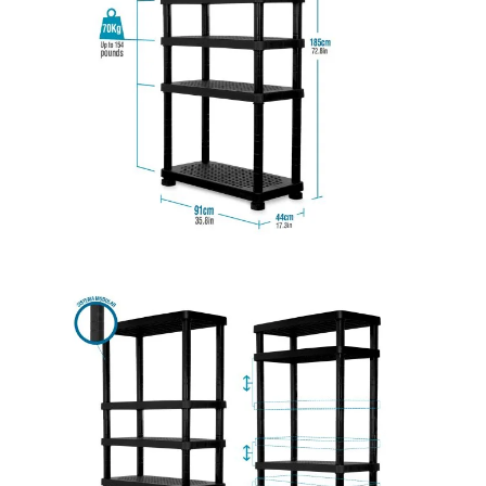
Empaquetadura 3/16"
4.8mm neopreno con 1 tela
3.5MP
$
803.797
Agregar al carrito