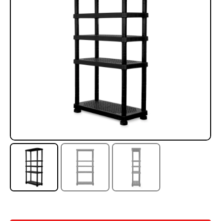
Rampa Móvil Hidráulica
Juego Modular 35
carga 10ton
QplayGround
$
5.926.486
$
22.711.412
$
11.790.000
Leer más
Agregar al carrito
50%