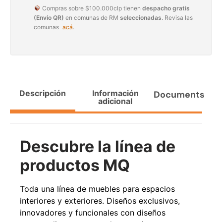
Compras sobre $100.000clp tienen
despacho gratis
Agregar al carrito
(Envío QR)
en comunas de RM
seleccionadas
. Revisa las
comunas
acá
.
38%
Descripción
Información
Documents
adicional
Descubre la línea de
Pasto sintético ornamental
Apilador manual ancho
productos MQ
Importado USA: Paradise
ajustable Capacidad 1tn Lev.
densidad 42mm Rollo
2,5mts
4,57*15,24mts
$
1.875.535
$
1.427.544
Toda una línea de muebles para espacios
$
1.167.990
interiores y exteriores. Diseños exclusivos,
Leer más
innovadores y funcionales con diseños
Agregar al carrito