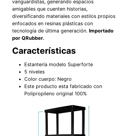
vanguardistas, generando espacios
amigables que cuenten historias,
diversificando materiales con estilos propios
enfocados en resinas plásticas con
49%
22%
tecnología de última generación.
Importado
por QRubber.
Características
Estantería modelo Superforte
5 niveles
Color cuerpo: Negro
Pasto sintético ornamental
Empaquetadura 1/4" 6.4mm
Este producto esta fabricado con
Importado USA: Summer
hypalon sin tela 3 MPA
Polipropileno original 100%
densidad 35mm Rollo
$
930.490
$
1.192.666
4,57*30,48mts
$
2.002.243
Agregar al carrito
$
1.021.490
Leer más