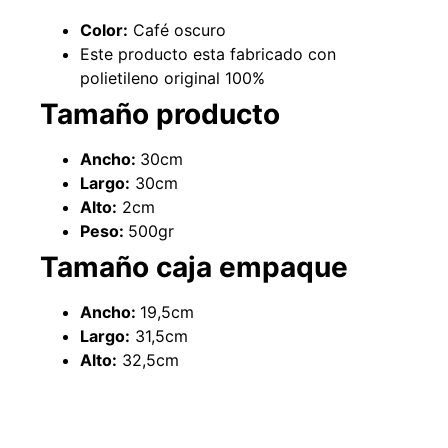
Color:
Café oscuro
Este producto esta fabricado con
polietileno original 100%
Tamaño producto
Ancho:
30cm
Largo:
30cm
Alto:
2cm
Peso:
500gr
Tamaño caja empaque
Empaquetadura 3/16"
4.8mm neopreno con 1 tela
3.5MP
Ancho:
19,5cm
$
803.797
Largo:
31,5cm
Alto:
32,5cm
Agregar al carrito