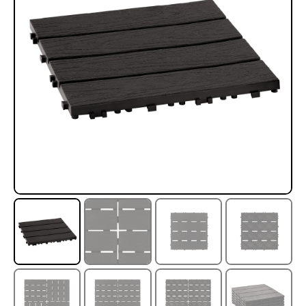
Rampa Móvil Hidráulica
Juego Modular 35
carga 10ton
QplayGround
$
5.926.486
$
22.711.412
$
11.790.000
Leer más
Agregar al carrito
50%