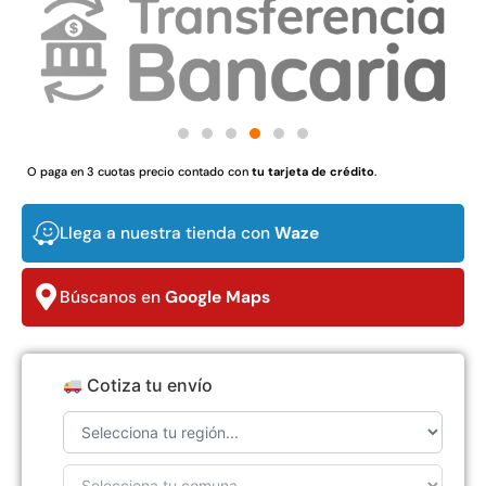
$
3.790.990
$
2.892.120
Agregar al carrito
Leer más
O paga en 3 cuotas precio contado con
tu tarjeta de crédito
.
30%
Llega a nuestra tienda con
Waze
Búscanos en
Google Maps
Cotiza tu envío
Transpaleta eléctrica carga
Apilador manual carga
de 2tn
capacidad 1000kg
$
1.470.788
$
2.842.858
$
1.990.000
Leer más