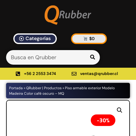
Categorías
$
0
Artículos Blog
535 results found in 9ms
Filtrar
+56 2 2553 3474
ventas@qrubber.cl
Portada
»
QRubber | Productos
»
Piso armable exterior Modelo
Productos
Madeira Color café oscuro – MQ
48%
30%