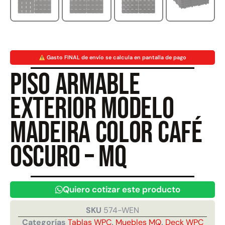
Juego Modular 40
Juego Modular 25
QplayGround
QplayGround
$
4.859.984
$
9.558.557
Gasto FINAL de envío se calcula en pantalla de pago
$
4.790.000
Piso armable
Leer más
Agregar al carrito
exterior Modelo
Madeira Color café
oscuro – MQ
Quiero cotizar este producto
SKU
574-WEN
Categorías
Tablas WPC
,
Muebles MQ
,
Deck WPC