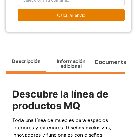
Agregar al carrito
Calcular envío
38%
Descripción
Información
Documents
adicional
Descubre la línea de
Pasto sintético ornamental
Apilador manual ancho
Importado USA: Paradise
ajustable Capacidad 1tn Lev.
productos MQ
densidad 42mm Rollo
2,5mts
4,57*15,24mts
$
1.875.535
$
1.427.544
$
1.167.990
Toda una línea de muebles para espacios
interiores y exteriores. Diseños exclusivos,
Leer más
Agregar al carrito
innovadores y funcionales con diseños