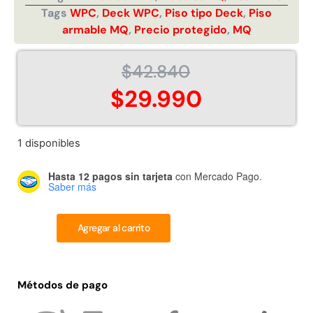
Tags
WPC
,
Deck WPC
,
Piso tipo Deck
,
Piso
Juego Modular 02
Juego Modular 01
QplayGround
QplayGround
armable MQ
,
Precio protegido
,
MQ
$
4.507.990
$
4.415.700
$
42.840
Leer más
Leer más
$
29.990
1 disponibles
37%
Hasta 12 pagos sin tarjeta
con Mercado Pago.
Saber más
Agregar al carrito
Juego Modular 03
Pasto sintético ornamental
Métodos de pago
QplayGround
Importado USA: Crown
densidad 35mm Rollo
$
5.987.128
4,57*30,48mts