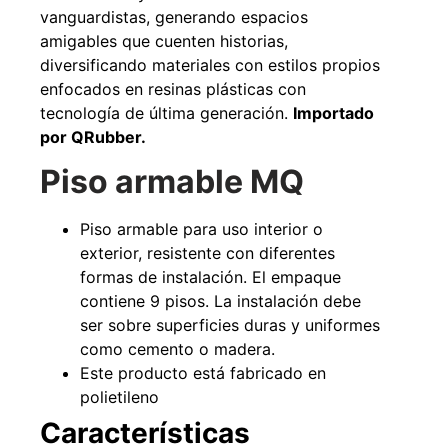
vanguardistas, generando espacios
amigables que cuenten historias,
diversificando materiales con estilos propios
enfocados en resinas plásticas con
49%
22%
tecnología de última generación.
Importado
por QRubber.
Piso armable MQ
Piso armable para uso interior o
exterior, resistente con diferentes
formas de instalación. El empaque
Pasto sintético ornamental
Empaquetadura 1/4" 6.4mm
Importado USA: Summer
hypalon sin tela 3 MPA
contiene 9 pisos. La instalación debe
densidad 35mm Rollo
$
930.490
$
1.192.666
4,57*30,48mts
ser sobre superficies duras y uniformes
$
2.002.243
como cemento o madera.
Agregar al carrito
$
1.021.490
Este producto está fabricado en
polietileno
Leer más
Características