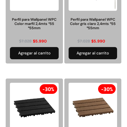
Pasto sintético ornamental
Apilador manual ancho
Importado USA: Paradise
ajustable Capacidad 1tn Lev.
Perfil para Wallpanel WPC
Perfil para Wallpanel WPC
densidad 42mm Rollo
2,5mts
Color marfil 2,4mts *55
Color gris claro 2,4mts *55
4,57*15,24mts
*55mm
*55mm
$
1.427.544
$
1.875.535
$
7.028
$
7.028
$
1.167.990
$
5.990
$
5.990
Leer más
Agregar al carrito
Agregar al carrito
Agregar al carrito
49%
22%
30%
30%