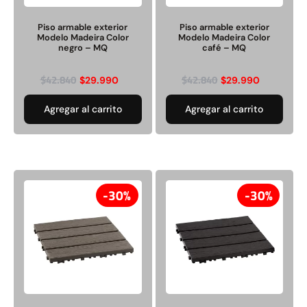
Pasto sintético ornamental
Empaquetadura 1/4" 6.4mm
Piso armable exterior
Piso armable exterior
Importado USA: Summer
hypalon sin tela 3 MPA
Modelo Madeira Color
Modelo Madeira Color
densidad 35mm Rollo
negro – MQ
café – MQ
4,57*30,48mts
$
930.490
$
2.002.243
$
1.192.666
$
42.840
$
42.840
$
29.990
$
29.990
$
1.021.490
Agregar al carrito
Agregar al carrito
Agregar al carrito
Leer más
30%
30%