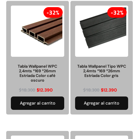
32%
32%
Rampa Móvil Hidráulica
Juego Modular 35
carga 10ton
QplayGround
$
5.926.486
$
22.711.412
Tabla Wallpanel WPC
Tabla Wallpanel Tipo WPC
$
11.790.000
2,4mts *169 *26mm
2,4mts *169 *26mm
Leer más
Estriada Color café
Estriada Color gris
oscuro
Agregar al carrito
$
18.300
$
18.300
$
12.390
$
12.390
Agregar al carrito
Agregar al carrito
50%