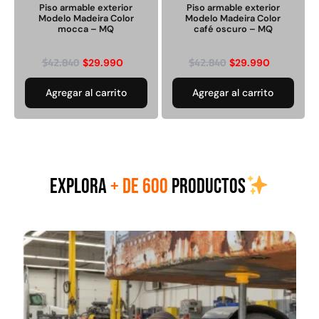
Piso armable exterior
Piso armable exterior
Empaquetadura 3/16"
Modelo Madeira Color
Modelo Madeira Color
4.8mm neopreno con 1 tela
mocca – MQ
café oscuro – MQ
3.5MP
$
42.840
$
42.840
$
29.990
$
29.990
$
803.797
Agregar al carrito
Agregar al carrito
Agregar al carrito
EXPLORA
+ DE 600
PRODUCTOS
Explora más productos