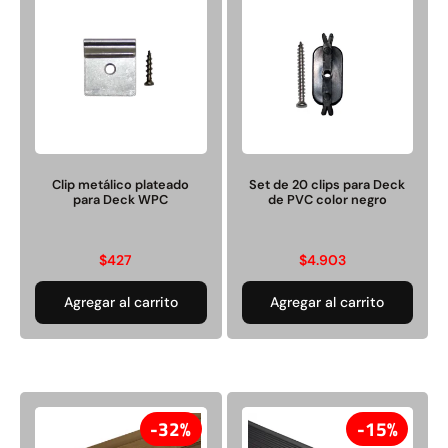
Juego Modular 40
Juego Modular 25
QplayGround
QplayGround
$
4.859.984
$
9.558.557
Clip metálico plateado
Set de 20 clips para Deck
para Deck WPC
de PVC color negro
$
4.790.000
Leer más
Agregar al carrito
$
427
$
4.903
Agregar al carrito
Agregar al carrito
32%
15%