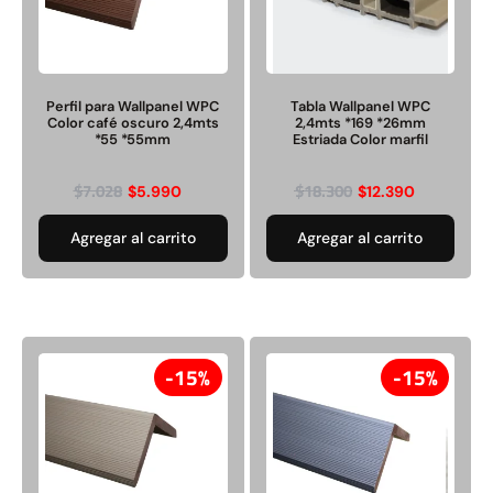
Transpaleta eléctrica carga
Apilador manual carga
de 2tn
capacidad 1000kg
Perfil para Wallpanel WPC
Tabla Wallpanel WPC
Color café oscuro 2,4mts
2,4mts *169 *26mm
*55 *55mm
Estriada Color marfil
$
1.470.788
$
2.842.858
$
1.990.000
$
7.028
$
18.300
$
5.990
$
12.390
Leer más
Agregar al carrito
Agregar al carrito
Agregar al carrito
38%
15%
15%