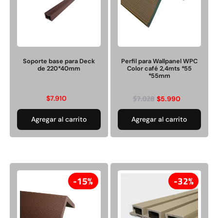
Juego Modular 03
Pasto sintético ornamental
QplayGround
Importado USA: Crown
densidad 35mm Rollo
4,57*30,48mts
Soporte base para Deck
Perfil para Wallpanel WPC
$
2.892.120
$
5.987.128
de 220*40mm
Color café 2,4mts *55
*55mm
$
3.790.990
Leer más
$
7.028
$
7.910
$
5.990
Agregar al carrito
Agregar al carrito
Agregar al carrito
30%
15%
32%