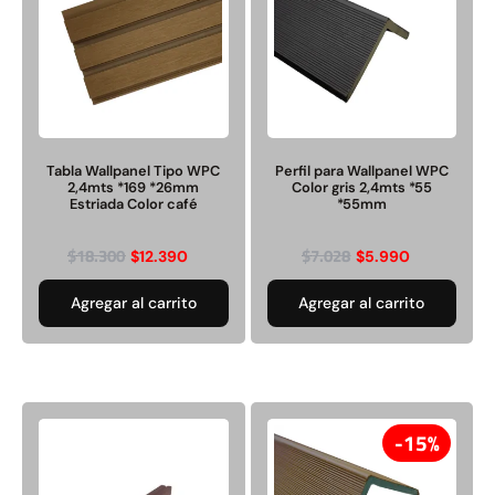
Juego Modular 02
Juego Modular 01
QplayGround
QplayGround
Tabla Wallpanel Tipo WPC
Perfil para Wallpanel WPC
2,4mts *169 *26mm
Color gris 2,4mts *55
$
4.507.990
$
4.415.700
Estriada Color café
*55mm
Leer más
Leer más
$
18.300
$
7.028
$
12.390
$
5.990
Agregar al carrito
Agregar al carrito
37%
15%