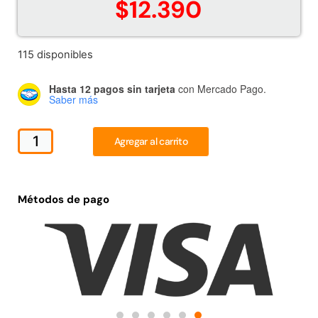
$
12.390
Juego Modular 02
Juego Modular 01
QplayGround
QplayGround
$
4.507.990
$
4.415.700
115 disponibles
Leer más
Leer más
Hasta 12 pagos sin tarjeta
con Mercado Pago.
Saber más
Agregar al carrito
37%
Métodos de pago
Juego Modular 03
Pasto sintético ornamental
QplayGround
Importado USA: Crown
densidad 35mm Rollo
$
5.987.128
4,57*30,48mts