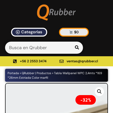
Categorías
$
0
Artículos Blog
535 results found in 9ms
Filtrar
+56 2 2553 3474
ventas@qrubber.cl
Portada
»
QRubber | Productos
»
Tabla Wallpanel WPC 2,4mts *169
Productos
*26mm Estriada Color marfil
48%
32%