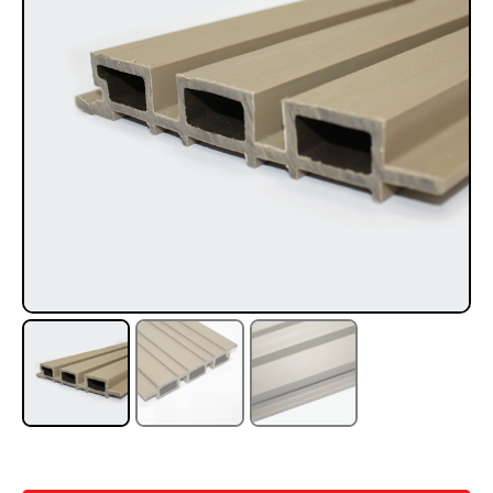
Rampa Móvil Hidráulica
Juego Modular 35
carga 10ton
QplayGround
$
5.926.486
$
22.711.412
$
11.790.000
Leer más
Agregar al carrito
50%