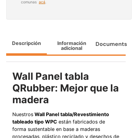
comunas
acá
.
Agregar al carrito
38%
Descripción
Información
Documents
adicional
Wall Panel tabla
QRubber: Mejor que la
Pasto sintético ornamental
Apilador manual ancho
madera
Importado USA: Paradise
ajustable Capacidad 1tn Lev.
densidad 42mm Rollo
2,5mts
4,57*15,24mts
$
1.875.535
Nuestros
Wall Panel tabla/Revestimiento
$
1.427.544
$
1.167.990
tableado tipo WPC
están fabricados de
forma sustentable en base a maderas
Leer más
Agregar al carrito
procesadas, plástico reciclado y desechos de