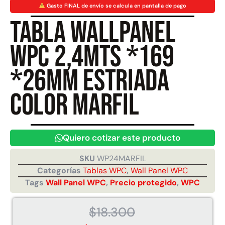
Gasto FINAL de envío se calcula en pantalla de pago
Tabla Wallpanel
Juego Modular 40
Juego Modular 25
QplayGround
QplayGround
WPC 2,4mts *169
$
4.859.984
$
9.558.557
$
4.790.000
*26mm Estriada
Leer más
Agregar al carrito
Color marfil
Quiero cotizar este producto
SKU
WP24MARFIL
Categorías
Tablas WPC
,
Wall Panel WPC
Tags
Wall Panel WPC
,
Precio protegido
,
WPC
$
18.300