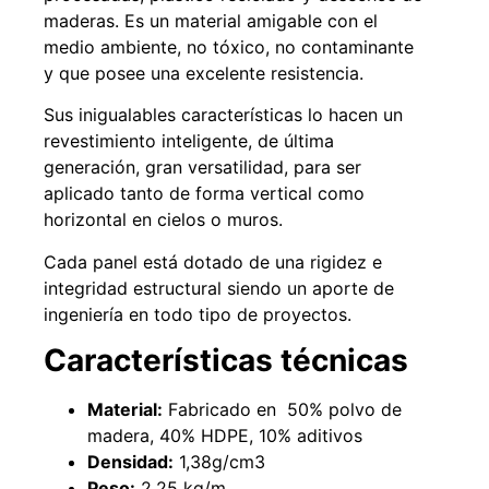
maderas. Es un material amigable con el
medio ambiente, no tóxico, no contaminante
y que posee una excelente resistencia.
49%
22%
Sus inigualables características lo hacen un
revestimiento inteligente, de última
generación, gran versatilidad, para ser
aplicado tanto de forma vertical como
horizontal en cielos o muros.
Cada panel está dotado de una rigidez e
integridad estructural siendo un aporte de
Pasto sintético ornamental
Empaquetadura 1/4" 6.4mm
ingeniería en todo tipo de proyectos.
Importado USA: Summer
hypalon sin tela 3 MPA
densidad 35mm Rollo
$
930.490
$
1.192.666
Características técnicas
4,57*30,48mts
$
2.002.243
Agregar al carrito
$
1.021.490
Material:
Fabricado en 50% polvo de
madera, 40% HDPE, 10% aditivos
Leer más
Densidad:
1,38g/cm3
Peso:
2,25 kg/m