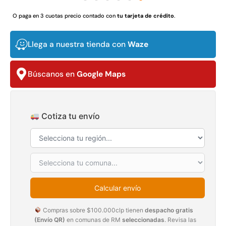
$
3.790.990
$
2.892.120
O paga en 3 cuotas precio contado con
tu tarjeta de crédito
.
Agregar al carrito
Leer más
Llega a nuestra tienda con
Waze
Búscanos en
Google Maps
30%
Cotiza tu envío
Transpaleta eléctrica carga
Apilador manual carga
de 2tn
capacidad 1000kg
Calcular envío
$
1.470.788
$
2.842.858
Compras sobre $100.000clp tienen
despacho gratis
$
1.990.000
(Envío QR)
en comunas de RM
seleccionadas
. Revisa las
Leer más