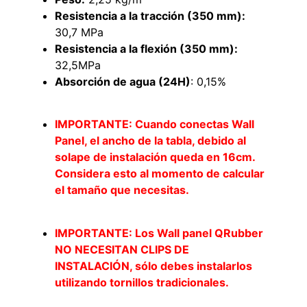
Resistencia a la tracción (350 mm):
30,7 MPa
Resistencia a la flexión (350 mm):
32,5MPa
Absorción de agua (24H)
: 0,15%
IMPORTANTE: Cuando conectas Wall
Panel, el ancho de la tabla, debido al
solape de instalación queda en 16cm.
Considera esto al momento de calcular
Empaquetadura 3/16"
el tamaño que necesitas.
4.8mm neopreno con 1 tela
3.5MP
$
803.797
IMPORTANTE: Los Wall panel QRubber
NO NECESITAN CLIPS DE
Agregar al carrito
INSTALACIÓN, sólo debes instalarlos
utilizando tornillos tradicionales.