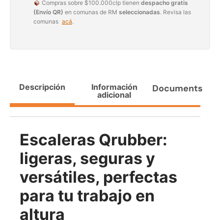
Compras sobre $100.000clp tienen
despacho gratis
Agregar al carrito
(Envío QR)
en comunas de RM
seleccionadas
. Revisa las
comunas
acá
.
38%
Descripción
Información
Documents
adicional
Escaleras Qrubber:
Pasto sintético ornamental
Apilador manual ancho
ligeras, seguras y
Importado USA: Paradise
ajustable Capacidad 1tn Lev.
densidad 42mm Rollo
2,5mts
versátiles, perfectas
4,57*15,24mts
$
1.875.535
$
1.427.544
para tu trabajo en
$
1.167.990
Leer más
altura
Agregar al carrito