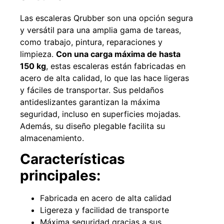
Las escaleras Qrubber son una opción segura
y versátil para una amplia gama de tareas,
como trabajo, pintura, reparaciones y
49%
22%
limpieza.
Con una carga máxima de hasta
150 kg
, estas escaleras están fabricadas en
acero de alta calidad, lo que las hace ligeras
y fáciles de transportar. Sus peldaños
antideslizantes garantizan la máxima
seguridad, incluso en superficies mojadas.
Además, su diseño plegable facilita su
almacenamiento.
Pasto sintético ornamental
Empaquetadura 1/4" 6.4mm
Importado USA: Summer
hypalon sin tela 3 MPA
densidad 35mm Rollo
Características
$
930.490
$
1.192.666
4,57*30,48mts
principales:
$
2.002.243
Agregar al carrito
$
1.021.490
Fabricada en acero de alta calidad
Ligereza y facilidad de transporte
Leer más
Máxima seguridad gracias a sus