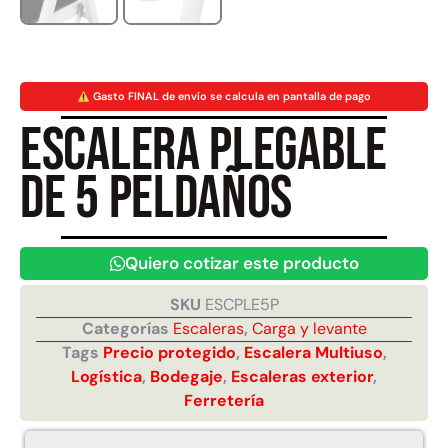
Juego Modular 40
Juego Modular 25
QplayGround
QplayGround
Gasto FINAL de envío se calcula en pantalla de pago
$
4.859.984
$
9.558.557
Escalera plegable
$
4.790.000
Leer más
de 5 peldaños
Agregar al carrito
Quiero cotizar este producto
SKU
ESCPLE5P
Categorías
Escaleras
,
Carga y levante
Tags
Precio protegido
,
Escalera Multiuso
,
Logística
,
Bodegaje
,
Escaleras exterior
,
Ferretería