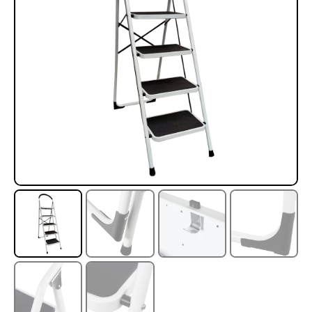
Rampa Móvil Hidráulica
Juego Modular 35
carga 10ton
QplayGround
$
5.926.486
$
22.711.412
$
11.790.000
Leer más
Agregar al carrito
50%