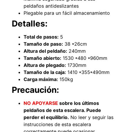
peldaños antideslizantes
Plegable para un fácil almacenamiento
Detalles:
Total de pasos:
5
Tamaño de paso:
38 *26cm
Altura del peldaño:
240mm
Tamaño abierto:
1530 *480 *960mm
Altura de plegado:
1730mm
Tamaño de la caja:
1410 *355*490mm
Empaquetadura 3/16"
Carga máxima:
150kg
4.8mm neopreno con 1 tela
3.5MP
Precaución:
$
803.797
NO APOYARSE
sobre los últimos
Agregar al carrito
peldaños de esta escalera.
Puede
perder el equilibrio.
No leer y seguir las
instrucciones de esta escalera
correctamente puede ocasionar