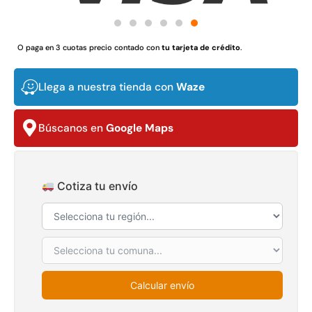
$
3.790.990
$
2.892.120
Agregar al carrito
Leer más
O paga en 3 cuotas precio contado con
tu tarjeta de crédito
.
Llega a nuestra tienda con
Waze
30%
Búscanos en
Google Maps
Cotiza tu envío
Transpaleta eléctrica carga
Apilador manual carga
de 2tn
capacidad 1000kg
$
1.470.788
$
2.842.858
Calcular envío
$
1.990.000
Leer más