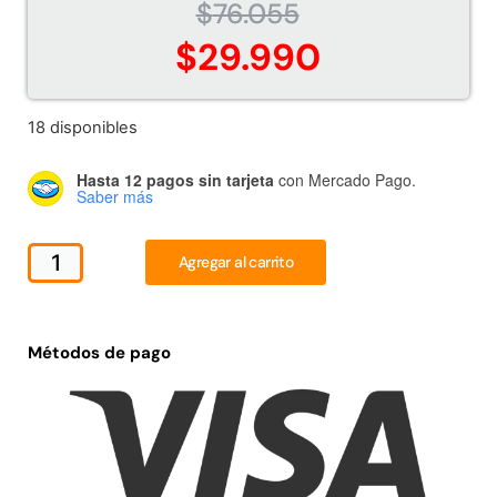
$
76.055
Juego Modular 02
Juego Modular 01
QplayGround
QplayGround
$
29.990
$
4.507.990
$
4.415.700
Leer más
Leer más
18 disponibles
Hasta 12 pagos sin tarjeta
con Mercado Pago.
Saber más
37%
Agregar al carrito
Métodos de pago
Juego Modular 03
Pasto sintético ornamental
QplayGround
Importado USA: Crown
densidad 35mm Rollo
$
5.987.128
4,57*30,48mts