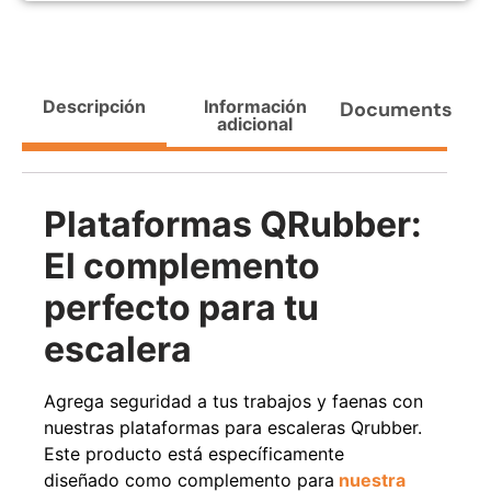
Agregar al carrito
Descripción
Información
Documents
adicional
38%
Plataformas QRubber:
El complemento
perfecto para tu
escalera
Pasto sintético ornamental
Apilador manual ancho
Importado USA: Paradise
ajustable Capacidad 1tn Lev.
densidad 42mm Rollo
2,5mts
4,57*15,24mts
$
1.875.535
Agrega seguridad a tus trabajos y faenas con
$
1.427.544
$
1.167.990
nuestras plataformas para escaleras Qrubber.
Este producto está específicamente
Leer más
Agregar al carrito
diseñado como complemento para
nuestra