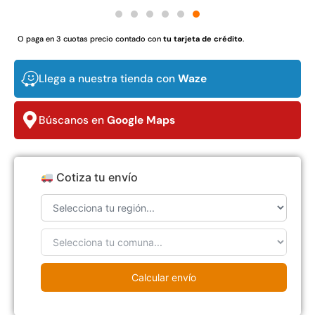
$
3.790.990
$
2.892.120
O paga en 3 cuotas precio contado con
tu tarjeta de crédito
.
Agregar al carrito
Leer más
Llega a nuestra tienda con
Waze
30%
Búscanos en
Google Maps
Cotiza tu envío
Transpaleta eléctrica carga
Apilador manual carga
de 2tn
capacidad 1000kg
$
1.470.788
Calcular envío
$
2.842.858
$
1.990.000
Leer más