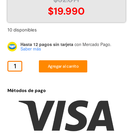
Juego Modular 02
Juego Modular 01
$
19.990
QplayGround
QplayGround
$
4.507.990
$
4.415.700
10 disponibles
Leer más
Leer más
Hasta 12 pagos sin tarjeta
con Mercado Pago.
Saber más
37%
Agregar al carrito
Métodos de pago
Juego Modular 03
Pasto sintético ornamental
QplayGround
Importado USA: Crown
densidad 35mm Rollo
$
5.987.128
4,57*30,48mts