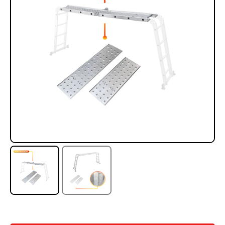
Rampa Móvil Hidráulica
Juego Modular 35
carga 10ton
QplayGround
$
5.926.486
$
22.711.412
$
11.790.000
Leer más
Agregar al carrito
50%