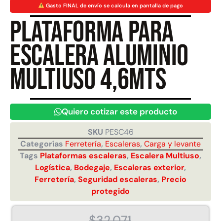
Gasto FINAL de envío se calcula en pantalla de pago
Plataforma para
Juego Modular 40
Juego Modular 25
QplayGround
QplayGround
escalera aluminio
$
4.859.984
$
9.558.557
$
4.790.000
multiuso 4,6mts
Leer más
Agregar al carrito
Quiero cotizar este producto
SKU
PESC46
Categorías
Ferretería
,
Escaleras
,
Carga y levante
Tags
Plataformas escaleras
,
Escalera Multiuso
,
Logística
,
Bodegaje
,
Escaleras exterior
,
Ferretería
,
Seguridad escaleras
,
Precio
protegido
$
32.071