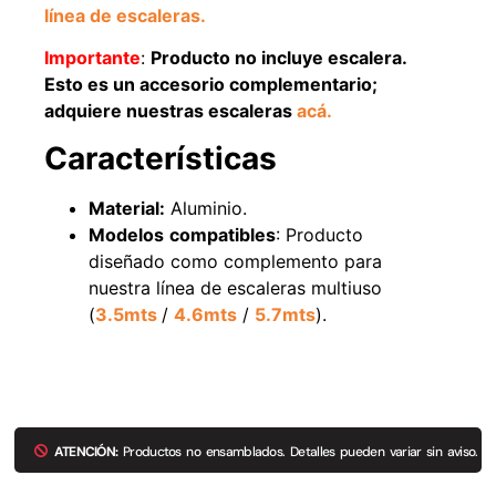
línea de escaleras.
Importante
:
Producto no incluye escalera.
Esto es un accesorio complementario;
49%
22%
a
dquiere nuestras escaleras
acá.
Características
Material:
Aluminio.
Modelos
compatibles
: Producto
diseñado como complemento para
nuestra línea de escaleras multiuso
Pasto sintético ornamental
Empaquetadura 1/4" 6.4mm
(
3.5mts
/
4.6mts
/
5.7mts
).
Importado USA: Summer
hypalon sin tela 3 MPA
densidad 35mm Rollo
$
930.490
$
1.192.666
4,57*30,48mts
$
2.002.243
Agregar al carrito
$
1.021.490
ATENCIÓN:
Productos no ensamblados. Detalles pueden variar sin aviso.
Leer más