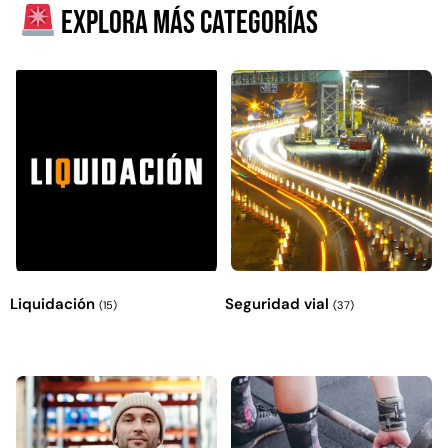
Explora más categorías
Empaquetadura 3/16"
4.8mm neopreno con 1 tela
3.5MP
Liquidación
Seguridad vial
(15)
(37)
$
803.797
Agregar al carrito