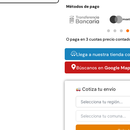
4,57*30,48mts
$
3.790.990
Métodos de pago
$
2.892.120
Agregar al
Leer más
carrito
O paga en 3 cuotas precio contad
38%
49%
Llega a nuestra tienda c
Búscanos en
Google Ma
Cotiza tu envío
co
Apilador manual
Pasto sintético
E
rtado
ancho ajustable
ornamental Importado
e
Capacidad 1tn Lev.
USA: Summer
ollo
2,5mts
densidad 35mm Rollo
s
4,57*30,48mts
$
1.875.535
$
2.002.243
$
1.167.990
$
1.021.490