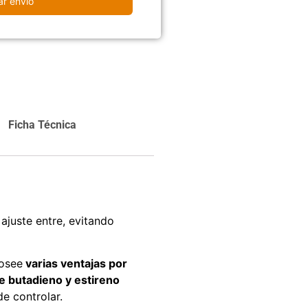
ar envío
carrito
Agregar al
carrito
Ficha Técnica
juste entre, evitando
osee
varias ventajas por
e butadieno y estireno
de controlar.