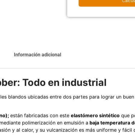
Calcul
Agregar al
Leer más
carrito
Explora más productos
Información adicional
r: Todo en industrial
s blandos ubicadas entre dos partes para lograr un buen a
eno);
están fabricadas con este
elastómero sintético
que p
 mediante polimerización en emulsión a
baja temperatura d
sión y al calor, y su vulcanización es más uniforme y fácil 