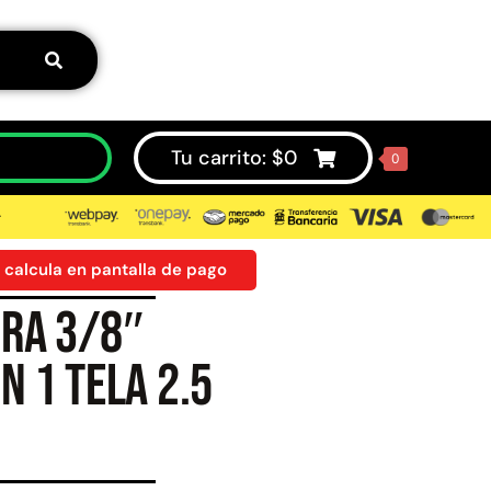
Tu carrito:
$
0
0
⮞
 calcula en pantalla de pago
ra 3/8″
50%
n 1 tela 2.5