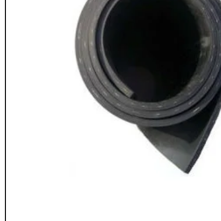
Seguridad y estacionamiento
Rampa Móvil
46
Hidráulica carga 
Pisos gradas y gomas
43
$
22.711.412
Pisos técnicos y deportivos
$
11.790.00
33
Ver más
Agregar al
carrito
FILTRAR POR COLOR
Rojo
28
Azul
24
Amarillo
23
Gris
22
Verde
16
Café
14
Negro
12
Blanco
11
Negro/Amarillo
9
Naranjo
6
Juego Modular
Ver más
QplayGroun
$
4.415.700