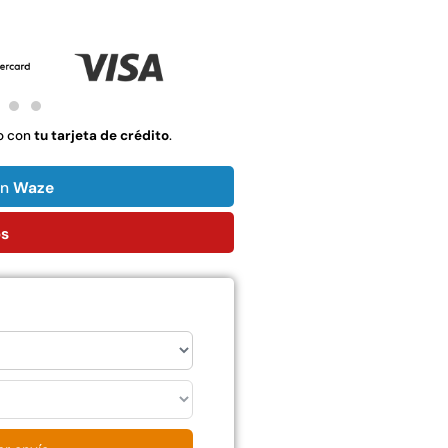
$
1.990.000
Leer más
Agregar al
carrito
o con
tu tarjeta de crédito
.
22%
on
Waze
ps
mpaquetadura 1/4"
Empaquetadura 3/16"
6.4mm hypalon sin
4.8mm neopreno con
tela 3 MPA
1 tela 3.5MP
$
803.797
$
1.192.666
$
930.490
Agregar al