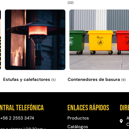
(22)
Estufas y calefactores
Contenedores de basura
(5)
(9)
ntral telefónica
Enlaces rápidos
Dir
+56 2 2553 3474
Productos
A
C
Catálogos