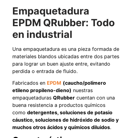
Agregar al carrito
Empaquetadura
EPDM QRubber: Todo
en industrial
38%
Una empaquetadura es una pieza formada de
materiales blandos ubicadas entre dos partes
para lograr un buen ajuste entre, evitando
perdida o entrada de fluido.
Fabricados en
EPDM
(caucho/polímero
etileno propileno-dieno)
nuestras
Pasto sintético ornamental
Apilador manual ancho
empaquetaduras
QRubber
cuentan con una
Importado USA: Paradise
ajustable Capacidad 1tn Lev.
densidad 42mm Rollo
2,5mts
buena resistencia a productos químicos
4,57*15,24mts
como
detergentes, soluciones de potasio
$
1.875.535
$
1.427.544
cáustico, soluciones de hidróxido de sodio y
$
1.167.990
muchos otros ácidos y químicos diluidos
.
Leer más
Agregar al carrito