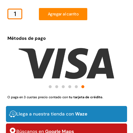
Juego Modular 02
Juego Modular 01
QplayGround
QplayGround
Agregar al carrito
$
4.507.990
$
4.415.700
Leer más
Leer más
Métodos de pago
37%
O paga en 3 cuotas precio contado con
tu tarjeta de crédito
.
Llega a nuestra tienda con
Waze
Juego Modular 03
Pasto sintético ornamental
QplayGround
Importado USA: Crown
densidad 35mm Rollo
$
5.987.128
Búscanos en
Google Maps
4,57*30,48mts