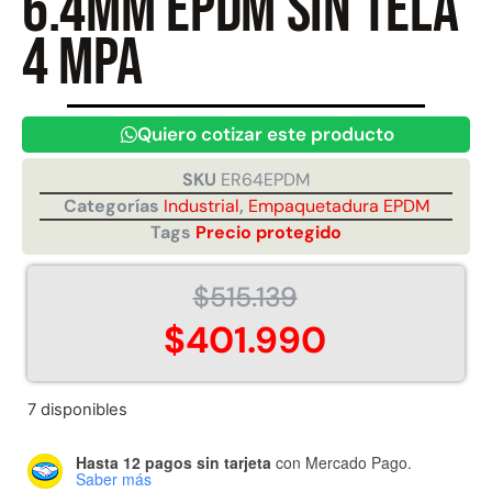
6.4mm EPDM sin tela
4 MPA
Juego Modular 40
Juego Modular 25
QplayGround
QplayGround
$
4.859.984
$
9.558.557
Quiero cotizar este producto
$
4.790.000
Leer más
SKU
ER64EPDM
Agregar al carrito
Categorías
Industrial
,
Empaquetadura EPDM
Tags
Precio protegido
$
515.139
$
401.990
7 disponibles
Hasta 12 pagos sin tarjeta
con Mercado Pago.
Saber más