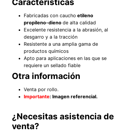
Características
Fabricadas con caucho
etileno
propileno-dieno
de alta calidad
49%
22%
Excelente resistencia a la abrasión, al
desgarro y a la tracción
Resistente a una amplia gama de
productos químicos
Apto para aplicaciones en las que se
requiere un sellado fiable
Otra información
Pasto sintético ornamental
Empaquetadura 1/4" 6.4mm
Importado USA: Summer
hypalon sin tela 3 MPA
Venta por rollo.
densidad 35mm Rollo
$
930.490
$
1.192.666
4,57*30,48mts
Importante
: Imagen referencial.
$
2.002.243
Agregar al carrito
$
1.021.490
¿Necesitas asistencia de
venta?
Leer más