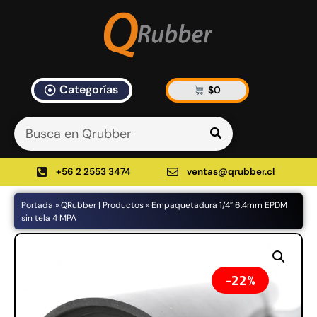
Categorías
$
0
Artículos Blog
535 results found in 9ms
Filtrar
+56 2 2553 3474
ventas@qrubber.cl
Portada
»
QRubber | Productos
»
Empaquetadura 1/4″ 6.4mm EPDM
Productos
sin tela 4 MPA
48%
22%