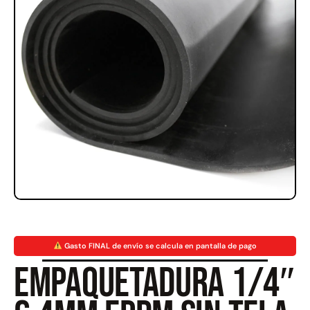
Rampa Móvil Hidráulica
Juego Modular 35
carga 10ton
QplayGround
$
5.926.486
$
22.711.412
$
11.790.000
Leer más
Agregar al carrito
50%
Gasto FINAL de envío se calcula en pantalla de pago
Empaquetadura 1/4″