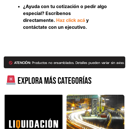
¿Ayuda con tu cotización o pedir algo
especial? Escríbenos
directamente.
Haz click acá
y
contáctate con un ejecutivo.
ATENCIÓN:
Productos no ensamblados. Detalles pueden variar sin aviso.
Empaquetadura 3/16"
Explora más categorías
4.8mm neopreno con 1 tela
3.5MP
$
803.797
Agregar al carrito