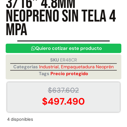
3/16″ 4.8mm
neopreno sin tela 4
Juego Modular 40
Juego Modular 25
MPA
QplayGround
QplayGround
$
4.859.984
$
9.558.557
$
4.790.000
Leer más
Quiero cotizar este producto
Agregar al carrito
SKU
ER48CR
Categorías
Industrial
,
Empaquetadura Neoprén
Tags
Precio protegido
$
637.602
$
497.490
4 disponibles