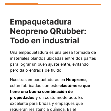
Agregar al carrito
Empaquetadura
Neopreno QRubber:
38%
Todo en industrial
Una empaquetadura es una pieza formada de
materiales blandos ubicadas entre dos partes
para lograr un buen ajuste entre, evitando
perdida o entrada de fluido.
Pasto sintético ornamental
Apilador manual ancho
Nuestras empaquetaduras en
Neopreno,
Importado USA: Paradise
ajustable Capacidad 1tn Lev.
densidad 42mm Rollo
2,5mts
están fabricadas con este
elastómero que
4,57*15,24mts
$
1.875.535
tiene una buena combinación de
$
1.427.544
$
1.167.990
propiedades
y un costo moderado. Es
excelente para bridas y empaques que
Leer más
Agregar al carrito
requieran resistencia química. Es el