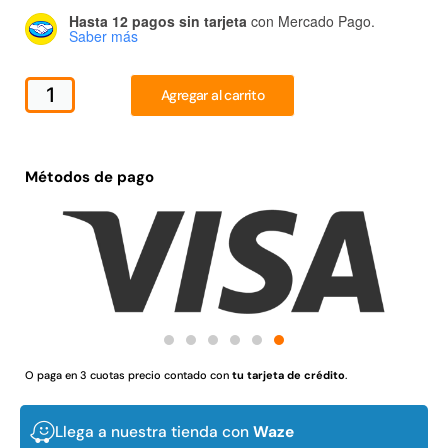
Hasta 12 pagos sin tarjeta
con Mercado Pago.
Juego Modular 02
Juego Modular 01
Saber más
QplayGround
QplayGround
$
4.507.990
$
4.415.700
Agregar al carrito
Leer más
Leer más
Métodos de pago
37%
O paga en 3 cuotas precio contado con
tu tarjeta de crédito
.
Juego Modular 03
Pasto sintético ornamental
QplayGround
Importado USA: Crown
densidad 35mm Rollo
Llega a nuestra tienda con
Waze
$
5.987.128
4,57*30,48mts