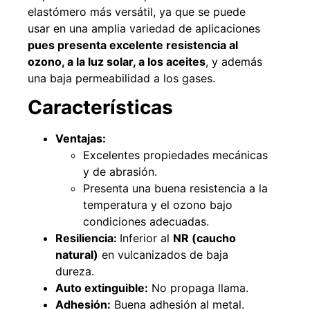
elastómero más versátil, ya que se puede
usar en una amplia variedad de aplicaciones
pues p
resenta excelente resistencia al
ozono, a la luz solar, a los aceites
, y además
49%
22%
una baja permeabilidad a los gases.
Características
Ventajas:
Excelentes propiedades mecánicas
y de abrasión.
Presenta una buena resistencia a la
Pasto sintético ornamental
Empaquetadura 1/4" 6.4mm
Importado USA: Summer
hypalon sin tela 3 MPA
temperatura y el ozono bajo
densidad 35mm Rollo
$
930.490
$
1.192.666
condiciones adecuadas.
4,57*30,48mts
Resiliencia:
Inferior al
NR (caucho
$
2.002.243
Agregar al carrito
natural)
en vulcanizados de baja
$
1.021.490
dureza.
Auto extinguible:
No propaga llama.
Leer más
Adhesión:
Buena adhesión al metal.