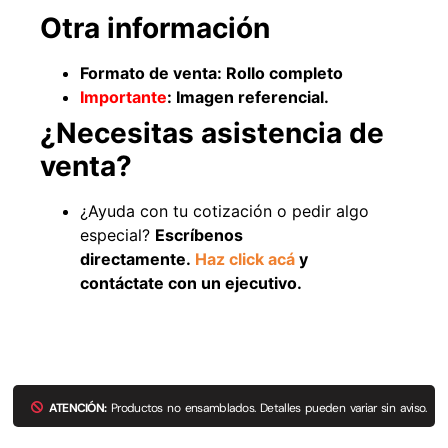
Otra información
Formato de venta: Rollo completo
Importante
: Imagen referencial.
¿Necesitas asistencia de
venta?
¿Ayuda con tu cotización o pedir algo
especial?
Escríbenos
directamente.
Haz click acá
y
Empaquetadura 3/16"
4.8mm neopreno con 1 tela
contáctate con un ejecutivo.
3.5MP
$
803.797
Agregar al carrito
ATENCIÓN:
Productos no ensamblados. Detalles pueden variar sin aviso.