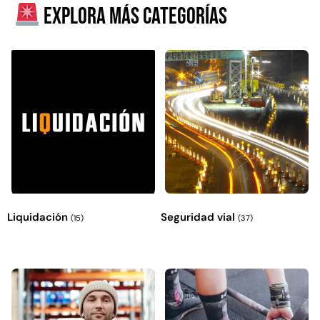
Explora más categorías
Explora más productos
Liquidación
Seguridad vial
(15)
(37)