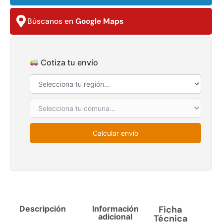
$
3.790.990
$
2.892.120
Búscanos en
Google Maps
Agregar al carrito
Leer más
Cotiza tu envío
30%
Calcular envío
Transpaleta eléctrica carga
Apilador manual carga
de 2tn
capacidad 1000kg
$
1.470.788
$
2.842.858
Descripción
Información
$
1.990.000
Ficha
adicional
Técnica
Leer más