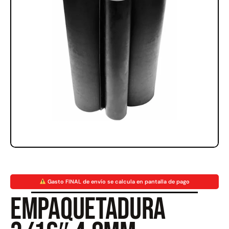
Rampa Móvil Hidráulica
Juego Modular 35
carga 10ton
QplayGround
$
5.926.486
$
22.711.412
$
11.790.000
Leer más
Agregar al carrito
50%
Gasto FINAL de envío se calcula en pantalla de pago
Empaquetadura