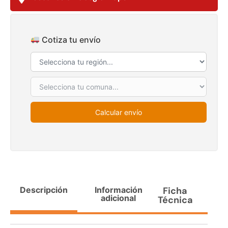
$
3.790.990
$
2.892.120
Agregar al carrito
Leer más
Cotiza tu envío
30%
Calcular envío
Transpaleta eléctrica carga
Apilador manual carga
de 2tn
capacidad 1000kg
Descripción
Información
Ficha
adicional
Técnica
$
1.470.788
$
2.842.858
$
1.990.000
Leer más