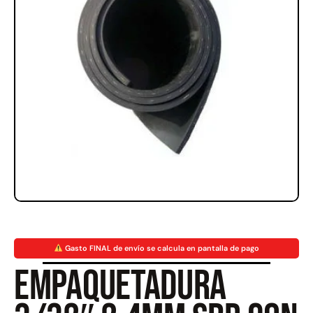
Rampa Móvil Hidráulica
Juego Modular 35
carga 10ton
QplayGround
$
5.926.486
$
22.711.412
$
11.790.000
Leer más
Agregar al carrito
50%
Gasto FINAL de envío se calcula en pantalla de pago
Empaquetadura