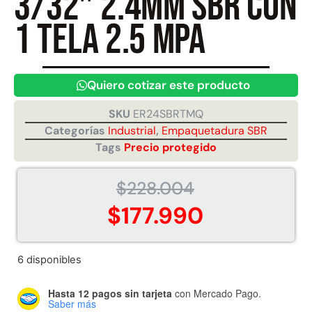
3/32″ 2.4mm SBR con
1 tela 2.5 MPA
Juego Modular 40
Juego Modular 25
QplayGround
QplayGround
$
4.859.984
$
9.558.557
Quiero cotizar este producto
$
4.790.000
Leer más
SKU
ER24SBRTMQ
Agregar al carrito
Categorías
Industrial
,
Empaquetadura SBR
Tags
Precio protegido
$
228.004
$
177.990
6 disponibles
Hasta 12 pagos sin tarjeta
con Mercado Pago.
Saber más