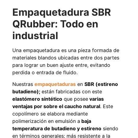
Agregar al carrito
Empaquetadura SBR
QRubber: Todo en
industrial
38%
Una empaquetadura es una pieza formada de
materiales blandos ubicadas entre dos partes
para lograr un buen ajuste entre, evitando
perdida o entrada de fluido.
Nuestras
empaquetaduras
en
SBR (estireno
butadieno);
están fabricadas con este
Pasto sintético ornamental
Apilador manual ancho
elastómero sintético
que posee
varias
Importado USA: Paradise
ajustable Capacidad 1tn Lev.
densidad 42mm Rollo
2,5mts
ventajas por sobre el caucho natural
. Este
4,57*15,24mts
$
1.875.535
copolímero se elabora mediante
$
1.427.544
$
1.167.990
polimerización en emulsión a
baja
temperatura de butadieno y estireno
siendo
Leer más
Agregar al carrito
en términos generales; más resistente a la