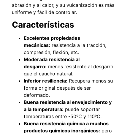
abrasión y al calor, y su vulcanización es más
uniforme y fácil de controlar.
Características
49%
22%
Excelentes propiedades
mecánicas:
resistencia a la tracción,
compresión, flexión, etc.
Moderada resistencia al
desgarro:
menos resistente al desgarro
que el caucho natural.
Inferior resiliencia:
Recupera menos su
Pasto sintético ornamental
Empaquetadura 1/4" 6.4mm
Importado USA: Summer
hypalon sin tela 3 MPA
forma original después de ser
densidad 35mm Rollo
$
930.490
$
1.192.666
deformado.
4,57*30,48mts
Buena resistencia al envejecimiento y
$
2.002.243
Agregar al carrito
a la temperatura:
puede soportar
$
1.021.490
temperaturas entre -50ºC y 110ºC.
Buena resistencia química a muchos
Leer más
productos químicos inorgánicos:
pero