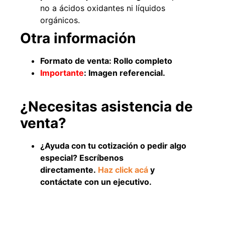
no a ácidos oxidantes ni líquidos
orgánicos.
Otra información
Formato de venta: Rollo completo
Importante
: Imagen referencial.
¿Necesitas asistencia de
venta?
Empaquetadura 3/16"
4.8mm neopreno con 1 tela
¿Ayuda con tu cotización o pedir algo
3.5MP
especial? Escríbenos
$
803.797
directamente.
Haz click acá
y
contáctate con un ejecutivo.
Agregar al carrito