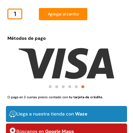
Juego Modular 02
Juego Modular 01
QplayGround
QplayGround
Agregar al carrito
$
4.507.990
$
4.415.700
Leer más
Leer más
Métodos de pago
37%
O paga en 3 cuotas precio contado con
tu tarjeta de crédito
.
Llega a nuestra tienda con
Waze
Juego Modular 03
Pasto sintético ornamental
QplayGround
Importado USA: Crown
densidad 35mm Rollo
$
5.987.128
Búscanos en
Google Maps
4,57*30,48mts