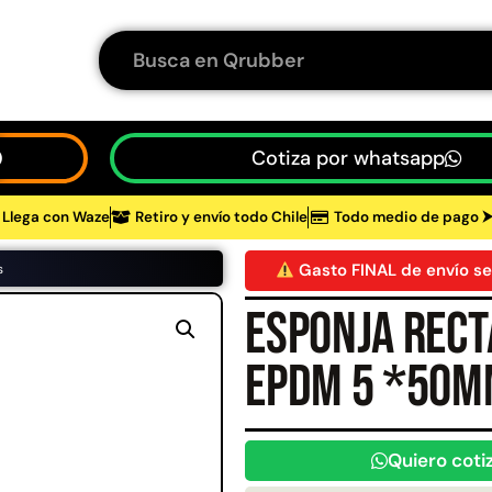
Cotiza por whatsapp
Llega con Waze
Retiro y envío todo Chile
Todo medio de pago 
tos
Gasto FINAL de envío se
s
Esponja rec
48%
EPDM 5 *50
Quiero coti