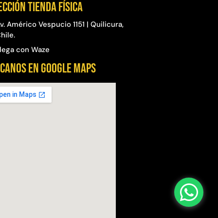
ección Tienda física
v. Américo Vespucio 1151 | Quilicura,
hile.
lega con Waze
CANOS EN GOOGLE MAPS