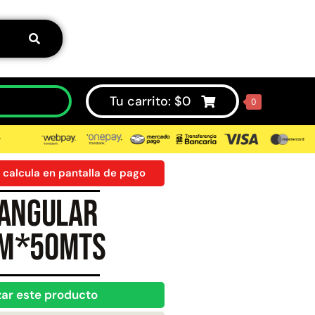
Tu carrito:
$
0
0
⮞
 calcula en pantalla de pago
tangular
50%
mm*50mts
zar este producto