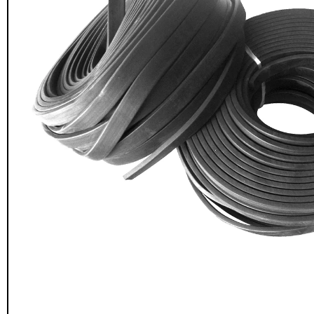
Seguridad y estacionamiento
Rampa Móvil
46
Hidráulica carga 
Pisos gradas y gomas
43
$
22.711.412
Pisos técnicos y deportivos
$
11.790.00
33
Ver más
Agregar al
carrito
FILTRAR POR COLOR
Rojo
28
Azul
24
Amarillo
23
Gris
22
Verde
16
Café
14
Negro
12
Blanco
11
Negro/Amarillo
9
Naranjo
6
Juego Modular
Ver más
QplayGroun
$
4.415.700