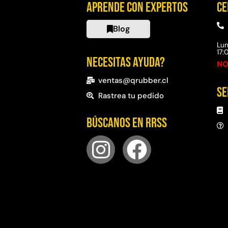
Aprende con expertos
Ce
Blog
Lun
17
Necesitas ayuda?
NO
ventas@qrubber.cl
Se
Rastrea tu pedido
Búscanos en RRSS