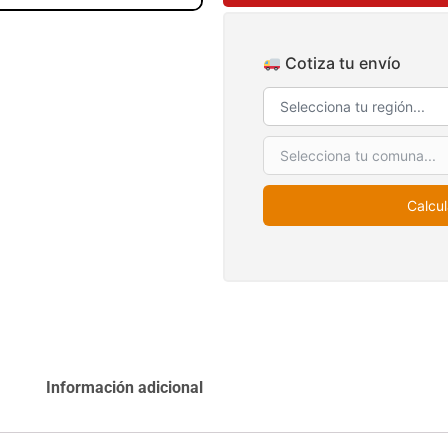
4,57*30,48mts
$
3.790.990
$
2.892.120
Agregar al
Cotiza tu envío
Leer más
carrito
38%
49%
Calcul
co
Apilador manual
Pasto sintético
E
rtado
ancho ajustable
ornamental Importado
e
Capacidad 1tn Lev.
USA: Summer
ollo
2,5mts
densidad 35mm Rollo
Información adicional
s
4,57*30,48mts
$
1.875.535
$
2.002.243
$
1.167.990
$
1.021.490