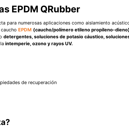
njas EPDM QRubber
Agregar al
Leer más
carrito
cta para numerosas aplicaciones como aislamiento acústico 
n caucho
EPDM
(caucho/polímero etileno propileno-dieno
mo
detergentes, soluciones de potasio cáustico, soluciones
a
la
intemperie, ozono y rayos UV.
Explora más productos
propiedades de recuperación
ta?