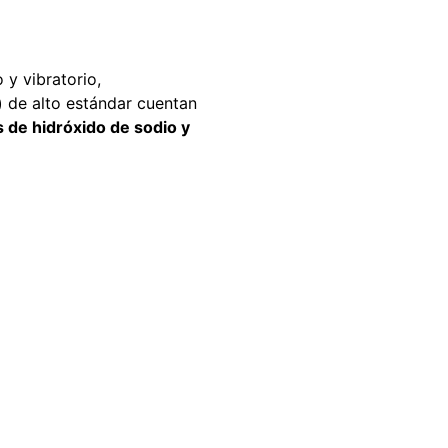
carrito
Agregar al
carrito
y vibratorio,
)
de alto estándar
cuentan
 de hidróxido de sodio y