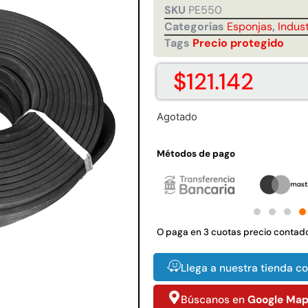
SKU
PE550
Juego Modular 35
Juego Modular 40
10ton
QplayGround
QplayGround
Categorías
Esponjas
,
Indust
$
5.926.486
$
4.859.984
Tags
Precio protegido
0
Leer más
Leer más
$
121.142
Agotado
Métodos de pago
37%
O paga en 3 cuotas precio contad
Llega a nuestra tienda c
 01
Juego Modular 03
Pasto sintético
Tr
d
QplayGround
ornamental Importado
USA: Crown densidad
Búscanos en
Google Ma
$
5.987.128
35mm Rollo