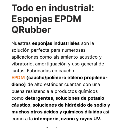
Todo en industrial:
Agregar al carrito
Esponjas EPDM
QRubber
38%
Nuestras
esponjas industriales
son la
solución perfecta para numerosas
aplicaciones como aislamiento acústico y
vibratorio, amortiguación y uso general de
juntas. Fabricadas en caucho
EPDM
(caucho/polímero etileno propileno-
dieno)
de alto estándar
cuentan con una
Pasto sintético ornamental
Apilador manual ancho
buena resistencia a productos químicos
Importado USA: Paradise
ajustable Capacidad 1tn Lev.
densidad 42mm Rollo
2,5mts
como
detergentes, soluciones de potasio
4,57*15,24mts
$
1.875.535
cáustico, soluciones de hidróxido de sodio y
$
1.427.544
$
1.167.990
muchos otros ácidos y químicos diluidos
así
como a
la
intemperie, ozono y rayos UV.
Leer más
Agregar al carrito