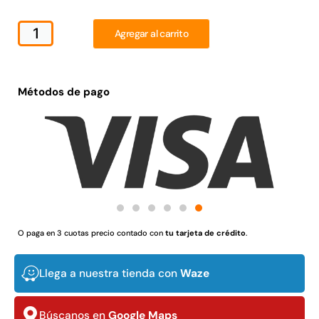
Juego Modular 02
Juego Modular 01
QplayGround
QplayGround
Agregar al carrito
$
4.507.990
$
4.415.700
Leer más
Leer más
Métodos de pago
37%
O paga en 3 cuotas precio contado con
tu tarjeta de crédito
.
Llega a nuestra tienda con
Waze
Juego Modular 03
Pasto sintético ornamental
QplayGround
Importado USA: Crown
densidad 35mm Rollo
$
5.987.128
Búscanos en
Google Maps
4,57*30,48mts