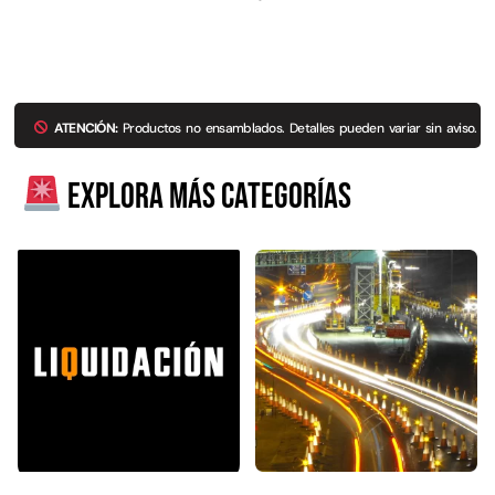
ATENCIÓN:
Productos no ensamblados. Detalles pueden variar sin aviso.
Explora más categorías
Empaquetadura 3/16"
4.8mm neopreno con 1 tela
3.5MP
$
803.797
Agregar al carrito