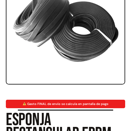
Rampa Móvil Hidráulica
Juego Modular 35
carga 10ton
QplayGround
$
5.926.486
$
22.711.412
$
11.790.000
Leer más
Agregar al carrito
50%
Gasto FINAL de envío se calcula en pantalla de pago
Esponja