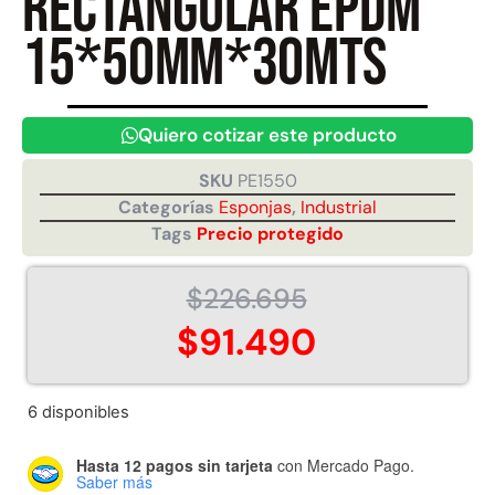
rectangular EPDM
15*50mm*30mts
Juego Modular 40
Juego Modular 25
QplayGround
QplayGround
$
4.859.984
$
9.558.557
Quiero cotizar este producto
$
4.790.000
Leer más
SKU
PE1550
Agregar al carrito
Categorías
Esponjas
,
Industrial
Tags
Precio protegido
$
226.695
$
91.490
6 disponibles
Hasta 12 pagos sin tarjeta
con Mercado Pago.
Saber más