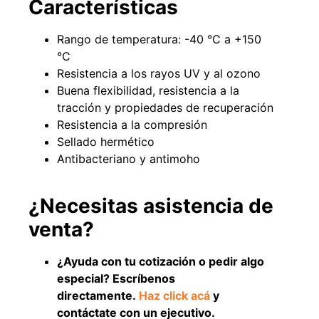
Características
Rango de temperatura: -40 °C a +150
°C
49%
22%
Resistencia a los rayos UV y al ozono
Buena flexibilidad, resistencia a la
tracción y propiedades de recuperación
Resistencia a la compresión
Sellado hermético
Antibacteriano y antimoho
Pasto sintético ornamental
Empaquetadura 1/4" 6.4mm
¿Necesitas asistencia de
Importado USA: Summer
hypalon sin tela 3 MPA
densidad 35mm Rollo
venta?
$
930.490
$
1.192.666
4,57*30,48mts
$
2.002.243
Agregar al carrito
¿Ayuda con tu cotización o pedir algo
$
1.021.490
especial? Escríbenos
directamente.
Haz click acá
y
Leer más
contáctate con un ejecutivo.