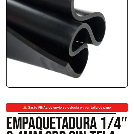
Rampa Móvil Hidráulica
Juego Modular 35
carga 10ton
QplayGround
$
5.926.486
$
22.711.412
$
11.790.000
Leer más
Agregar al carrito
50%
Gasto FINAL de envío se calcula en pantalla de pago
Empaquetadura 1/4″