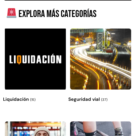
Explora más productos
Explora más categorías
Liquidación
Seguridad vial
(15)
(37)