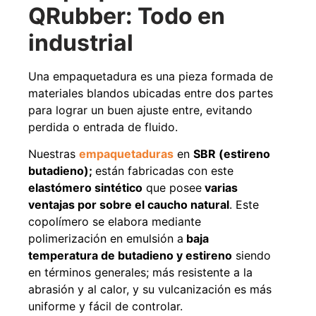
QRubber: Todo en
Agregar al carrito
industrial
Una empaquetadura es una pieza formada de
38%
materiales blandos ubicadas entre dos partes
para lograr un buen ajuste entre, evitando
perdida o entrada de fluido.
Nuestras
empaquetaduras
en
SBR (estireno
butadieno);
están fabricadas con este
elastómero sintético
que posee
varias
ventajas por sobre el caucho natural
. Este
Pasto sintético ornamental
Apilador manual ancho
copolímero se elabora mediante
Importado USA: Paradise
ajustable Capacidad 1tn Lev.
polimerización en emulsión a
baja
densidad 42mm Rollo
2,5mts
4,57*15,24mts
temperatura de butadieno y estireno
siendo
$
1.875.535
$
1.427.544
en términos generales; más resistente a la
$
1.167.990
abrasión y al calor, y su vulcanización es más
Leer más
uniforme y fácil de controlar.
Agregar al carrito