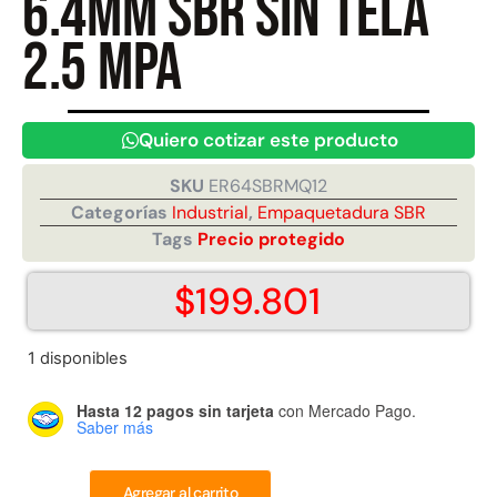
6.4mm SBR sin tela
2.5 MPA
Juego Modular 40
Juego Modular 25
QplayGround
QplayGround
$
4.859.984
$
9.558.557
Quiero cotizar este producto
$
4.790.000
Leer más
SKU
ER64SBRMQ12
Agregar al carrito
Categorías
Industrial
,
Empaquetadura SBR
Tags
Precio protegido
$
199.801
1 disponibles
Hasta 12 pagos sin tarjeta
con Mercado Pago.
Saber más
Agregar al carrito