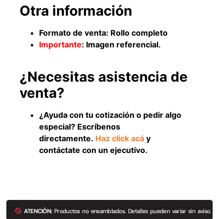
Otra información
Formato de venta: Rollo completo
Importante
: Imagen referencial.
¿Necesitas asistencia de
venta?
¿Ayuda con tu cotización o pedir algo
especial? Escríbenos
Empaquetadura 3/16"
4.8mm neopreno con 1 tela
directamente.
Haz click acá
y
3.5MP
contáctate con un ejecutivo.
$
803.797
Agregar al carrito
ATENCIÓN:
Productos no ensamblados. Detalles pueden variar sin aviso.