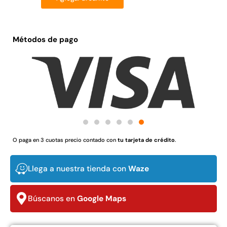
Juego Modular 02
Juego Modular 01
QplayGround
QplayGround
$
4.507.990
$
4.415.700
Métodos de pago
Leer más
Leer más
37%
O paga en 3 cuotas precio contado con
tu tarjeta de crédito
.
Llega a nuestra tienda con
Waze
Búscanos en
Google Maps
Juego Modular 03
Pasto sintético ornamental
QplayGround
Importado USA: Crown
densidad 35mm Rollo
$
5.987.128
4,57*30,48mts