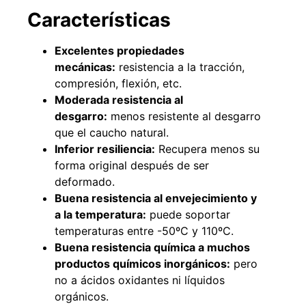
Características
Excelentes propiedades
49%
22%
mecánicas:
resistencia a la tracción,
compresión, flexión, etc.
Moderada resistencia al
desgarro:
menos resistente al desgarro
que el caucho natural.
Inferior resiliencia:
Recupera menos su
forma original después de ser
deformado.
Pasto sintético ornamental
Empaquetadura 1/4" 6.4mm
Buena resistencia al envejecimiento y
Importado USA: Summer
hypalon sin tela 3 MPA
densidad 35mm Rollo
a la temperatura:
puede soportar
$
930.490
$
1.192.666
4,57*30,48mts
temperaturas entre -50ºC y 110ºC.
$
2.002.243
Buena resistencia química a muchos
Agregar al carrito
$
1.021.490
productos químicos inorgánicos:
pero
no a ácidos oxidantes ni líquidos
Leer más
orgánicos.