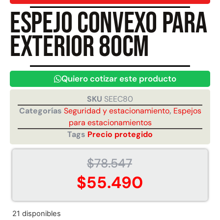
Espejo convexo para
Juego Modular 40
Juego Modular 25
exterior 80cm
QplayGround
QplayGround
$
4.859.984
$
9.558.557
$
4.790.000
Leer más
Quiero cotizar este producto
Agregar al carrito
SKU
SEEC80
Categorías
Seguridad y estacionamiento
,
Espejos
para estacionamientos
Tags
Precio protegido
$
78.547
$
55.490
21 disponibles