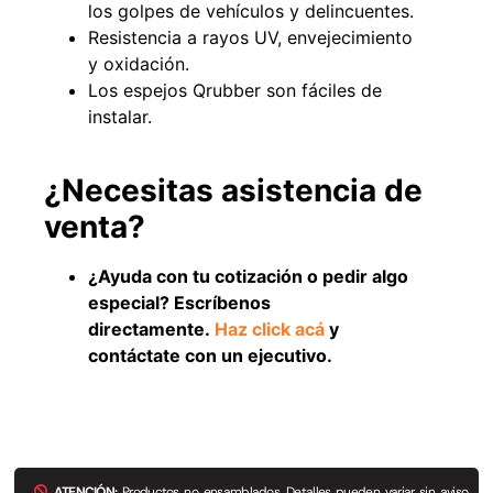
los golpes de vehículos y delincuentes.
Resistencia a rayos UV, envejecimiento
y oxidación.
Los espejos Qrubber son fáciles de
instalar.
¿Necesitas asistencia de
venta?
¿Ayuda con tu cotización o pedir algo
Empaquetadura 3/16"
especial? Escríbenos
4.8mm neopreno con 1 tela
3.5MP
directamente.
Haz click acá
y
$
803.797
contáctate con un ejecutivo.
Agregar al carrito
ATENCIÓN:
Productos no ensamblados. Detalles pueden variar sin aviso.