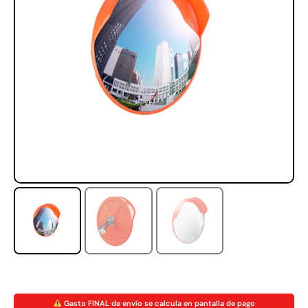
Rampa Móvil Hidráulica
Juego Modular 35
carga 10ton
QplayGround
$
5.926.486
$
22.711.412
$
11.790.000
Leer más
Agregar al carrito
50%
Gasto FINAL de envío se calcula en pantalla de pago