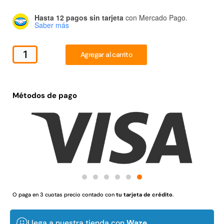
Juego Modular 02
Juego Modular 01
Hasta 12 pagos sin tarjeta
con Mercado Pago.
QplayGround
QplayGround
Saber más
$
4.507.990
$
4.415.700
Leer más
Leer más
Agregar al carrito
Métodos de pago
37%
O paga en 3 cuotas precio contado con
tu tarjeta de crédito
.
Juego Modular 03
Pasto sintético ornamental
QplayGround
Importado USA: Crown
densidad 35mm Rollo
$
5.987.128
4,57*30,48mts
Llega a nuestra tienda con
Waze