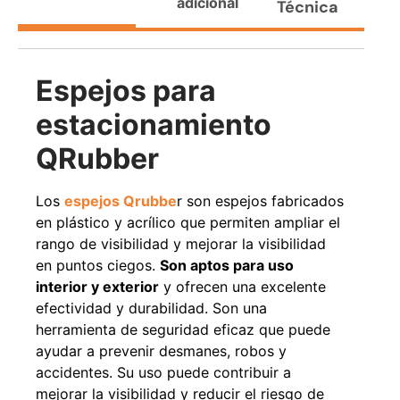
adicional
Técnica
Agregar al carrito
Espejos para
38%
estacionamiento
QRubber
Los
espejos Qrubbe
r son espejos fabricados
en plástico y acrílico que permiten ampliar el
rango de visibilidad y mejorar la visibilidad
en puntos ciegos.
Son aptos para uso
Pasto sintético ornamental
Apilador manual ancho
interior y exterior
y ofrecen una excelente
Importado USA: Paradise
ajustable Capacidad 1tn Lev.
densidad 42mm Rollo
2,5mts
efectividad y durabilidad. Son una
4,57*15,24mts
$
1.875.535
herramienta de seguridad eficaz que puede
$
1.427.544
$
1.167.990
ayudar a prevenir desmanes, robos y
accidentes. Su uso puede contribuir a
Leer más
Agregar al carrito
mejorar la visibilidad y reducir el riesgo de