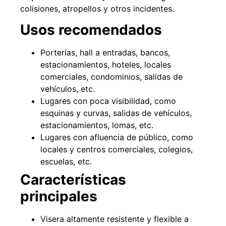
colisiones, atropellos y otros incidentes.
Usos recomendados
49%
22%
Porterías, hall a entradas, bancos,
estacionamientos, hoteles, locales
comerciales, condominios, salidas de
vehículos, etc.
Lugares con poca visibilidad, como
esquinas y curvas, salidas de vehículos,
estacionamientos, lomas, etc.
Lugares con afluencia de público, como
Pasto sintético ornamental
Empaquetadura 1/4" 6.4mm
Importado USA: Summer
hypalon sin tela 3 MPA
locales y centros comerciales, colegios,
densidad 35mm Rollo
$
930.490
$
1.192.666
escuelas, etc.
4,57*30,48mts
$
2.002.243
Características
Agregar al carrito
$
1.021.490
principales
Leer más
Visera altamente resistente y flexible a