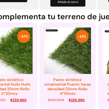
Añade al carro
mplementa tu terreno de ju
-45%
-34%
Pasto sintético
Pasto sintético
mental Puerto Varas
ornamental Frutillar
nsidad 25mm Rollo
Premium densidad
4*10mts
40mm Rollo 2*5mts
07.504
$
225.990
$
164.149
$
108.990