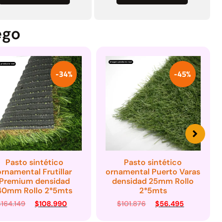
ego
-45%
-51%
Pasto sintético
Pasto sintético
ornamental Puerto Varas
ornamental Huilo Huilo
densidad 25mm Rollo
densidad 35mm Rollo
2*5mts
4mts *5mts
$
101.876
$
56.495
$
244.367
$
119.980