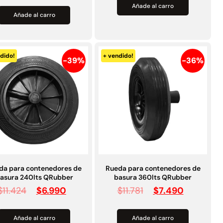
Añade al carro
Añade al carro
dido!
+ vendido!
-39%
-36%
da para contenedores de
Rueda para contenedores de
asura 240lts QRubber
basura 360lts QRubber
$
11.424
$
6.990
$
11.781
$
7.490
Añade al carro
Añade al carro