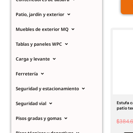
Seguridad y estacionamiento
Rampa Móvil
46
Hidráulica carga 
Pisos gradas y gomas
43
Patio, jardín y exterior
$
22.711.412
Pisos técnicos y deportivos
$
11.790.00
33
Muebles de exterior MQ
Ver más
Agregar al
carrito
Tablas y paneles WPC
FILTRAR POR COLOR
Carga y levante
Rojo
28
Azul
24
Amarillo
Ferretería
23
Gris
22
Verde
16
Café
Seguridad y estacionamiento
14
Negro
12
Blanco
11
Estufa c
Seguridad vial
Negro/Amarillo
9
patio te
Naranjo
6
Pisos gradas y gomas
Juego Modular
Ver más
$
384.
QplayGroun
$
4.415.700