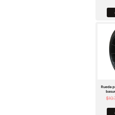
Rueda p
basu
$
10.