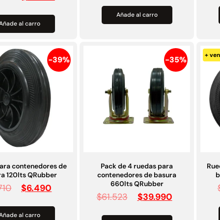
Añade al carro
Añade al carro
+ ven
-39%
-35%
ara contenedores de
Pack de 4 ruedas para
Rue
ra 120lts QRubber
contenedores de basura
b
660lts QRubber
710
$
6.490
$
61.523
$
39.990
Añade al carro