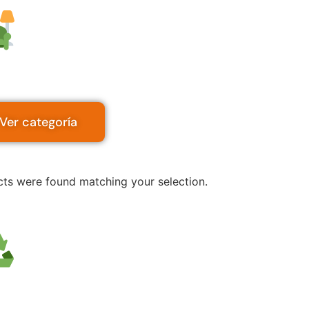
Juegos de terr
ximo comfort |
Insuperable 
Ver categoría
ts were found matching your selection.
Contenedores 
dustrial y domiciliario |
Varied