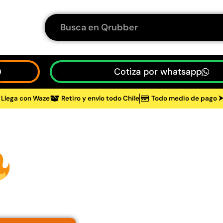
Cotiza por whatsapp
Llega con Waze
Retiro y envío todo Chile
Todo medio de pago 
tos
Estufas de exte
48%
ntén tus espacios
calefacc