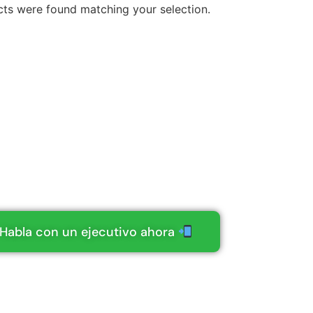
ts were found matching your selection.
Agregar al
Leer más
carrito
Explora más productos
sistencia técnic
sitas ayuda con tu compra online o quieres p
Habla con un ejecutivo ahora