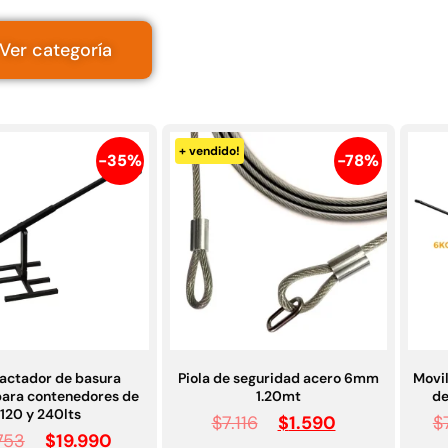
Ver categoría
+ vendido!
-35%
-78%
ctador de basura
Piola de seguridad acero 6mm
Movi
ara contenedores de
1.20mt
de
120 y 240lts
$
7.116
$
1.590
$
753
$
19.990