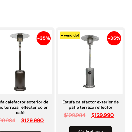
Juego Modular 25
Juego Modular 02
QplayGround
QplayGround
$
4.507.990
$
9.558.557
$
4.790.000
Leer más
+ vendido!
Agregar al
-35%
-35%
carrito
30%
fa calefactor exterior de
Estufa calefactor exterior de
io terraza reflector color
patio terraza reflector
café
$
199.984
$
129.990
anspaleta eléctrica
Apilador manual carga
99.984
$
129.990
carga de 2tn
capacidad 1000kg
$
1.470.788
$
2.842.858
Añade al carro