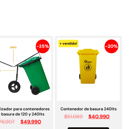
NUEVOS PRODUCTOS!
+ vendido!
-35%
-20%
lizador para contenedores
Contenedor de basura 240lts
 basura de 120 y 240lts
$
51.069
$
40.990
76.907
$
49.990