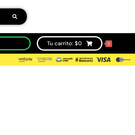
Tu carrito:
$
0
0
⮞
rior
50%
ionados.