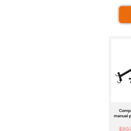
Compa
manual p
$
30.