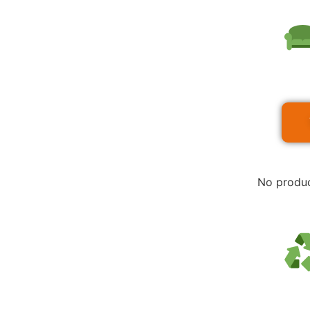
Má
No produc
In