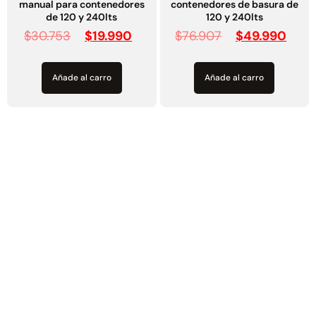
manual para contenedores
contenedores de basura de
de 120 y 240lts
120 y 240lts
$
30.753
$
19.990
$
76.907
$
49.990
Añade al carro
Añade al carro
Asistencia
técnica y
comercial