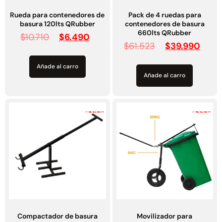
Explora más productos
Rueda para contenedores de
Pack de 4 ruedas para
basura 120lts QRubber
contenedores de basura
660lts QRubber
$
10.710
$
6.490
$
61.523
$
39.990
Añade al carro
Añade al carro
-35%
-35%
Compactador de basura
Movilizador para