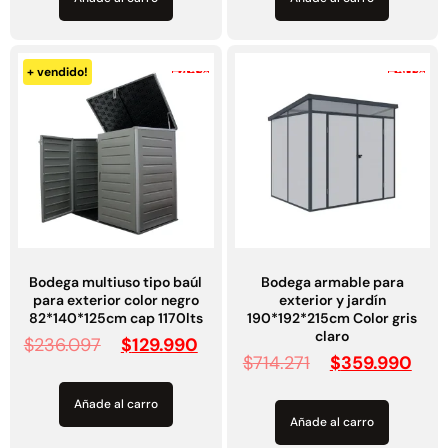
-45%
-50%
+ vendido!
Bodega multiuso tipo baúl
Bodega armable para
para exterior color negro
exterior y jardín
82*140*125cm cap 1170lts
190*192*215cm Color gris
claro
$
236.097
$
129.990
$
714.271
$
359.990
Añade al carro
Añade al carro