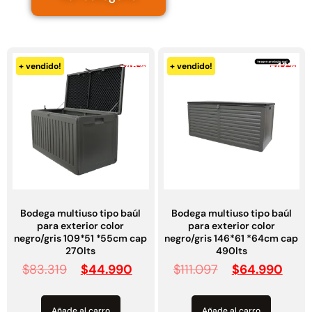
NUEVOS PRODUCTOS!
-46%
-42%
+ vendido!
+ vendido!
Bodega multiuso tipo baúl
Bodega multiuso tipo baúl
para exterior color
para exterior color
negro/gris 109*51 *55cm cap
negro/gris 146*61 *64cm cap
270lts
490lts
$
83.319
$
44.990
$
111.097
$
64.990
Añade al carro
Añade al carro