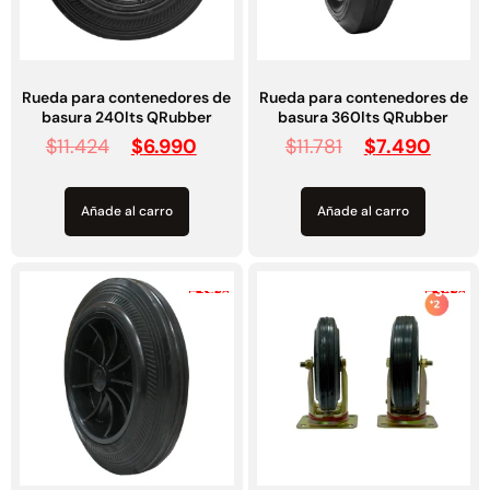
Rueda para contenedores de
Rueda para contenedores de
basura 240lts QRubber
basura 360lts QRubber
$
11.424
$
6.990
$
11.781
$
7.490
Añade al carro
Añade al carro
Empaquetadura 3/16"
-39%
-35%
4.8mm neopreno con 1 tela
3.5MP
$
803.797
Agregar al carrito