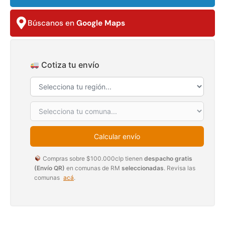
$
3.790.990
$
2.892.120
Búscanos en
Google Maps
Agregar al carrito
Leer más
Cotiza tu envío
30%
Calcular envío
Compras sobre $100.000clp tienen
despacho gratis
(Envío QR)
en comunas de RM
seleccionadas
. Revisa las
comunas
acá
.
Transpaleta eléctrica carga
Apilador manual carga
de 2tn
capacidad 1000kg
$
1.470.788
$
2.842.858
$
1.990.000
Leer más