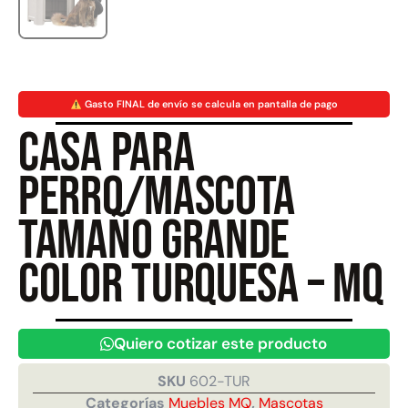
Juego Modular 40
Juego Modular 25
QplayGround
QplayGround
$
4.859.984
$
9.558.557
Gasto FINAL de envío se calcula en pantalla de pago
$
4.790.000
Casa para
Leer más
Agregar al carrito
perro/mascota
Tamaño grande
color turquesa – MQ
Quiero cotizar este producto
SKU
602-TUR
Categorías
Muebles MQ
,
Mascotas