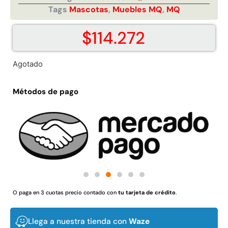
Tags
Mascotas
,
Muebles MQ
,
MQ
Juego Modular 02
Juego Modular 01
QplayGround
QplayGround
$
4.507.990
$
4.415.700
$
114.272
Leer más
Leer más
Agotado
Métodos de pago
37%
O paga en 3 cuotas precio contado con
tu tarjeta de crédito
.
Juego Modular 03
Pasto sintético ornamental
QplayGround
Importado USA: Crown
densidad 35mm Rollo
Llega a nuestra tienda con
Waze
$
5.987.128
4,57*30,48mts