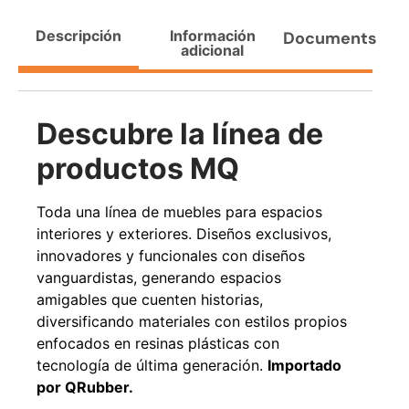
Agregar al carrito
Descripción
Información
Documents
adicional
38%
Descubre la línea de
productos MQ
Toda una línea de muebles para espacios
interiores y exteriores. Diseños exclusivos,
innovadores y funcionales con diseños
vanguardistas, generando espacios
Pasto sintético ornamental
Apilador manual ancho
Importado USA: Paradise
ajustable Capacidad 1tn Lev.
amigables que cuenten historias,
densidad 42mm Rollo
2,5mts
diversificando materiales con estilos propios
4,57*15,24mts
$
1.875.535
enfocados en resinas plásticas con
$
1.427.544
$
1.167.990
tecnología de última generación.
Importado
por QRubber.
Leer más
Agregar al carrito