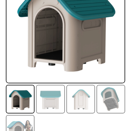
Rampa Móvil Hidráulica
Juego Modular 35
carga 10ton
QplayGround
$
5.926.486
$
22.711.412
$
11.790.000
Leer más
Agregar al carrito
50%