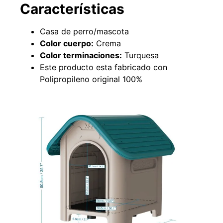
Características
Casa de perro/mascota
Color cuerpo:
Crema
49%
22%
Color terminaciones:
Turquesa
Este producto esta fabricado con
Polipropileno original 100%
Pasto sintético ornamental
Empaquetadura 1/4" 6.4mm
Importado USA: Summer
hypalon sin tela 3 MPA
densidad 35mm Rollo
$
930.490
$
1.192.666
4,57*30,48mts
$
2.002.243
Agregar al carrito
$
1.021.490
Leer más