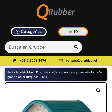
Categorías
$
0
Artículos Blog
535 results found in 10ms
Filtrar
+56 2 2553 3474
ventas@qrubber.cl
Portada
»
QRubber | Productos
»
Casa para perro/mascota Tamaño
Productos
grande color turquesa – MQ
48%