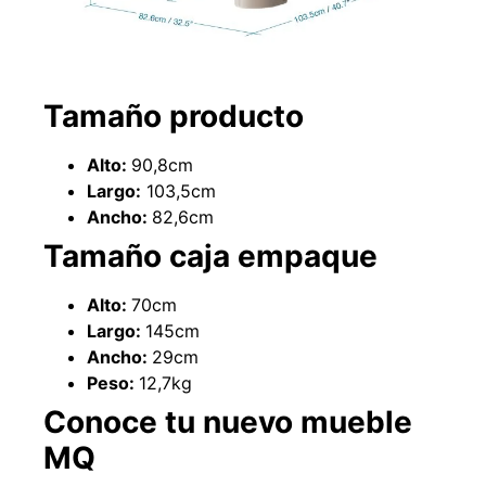
Tamaño producto
Alto:
90,8cm
Largo:
103,5cm
Ancho:
82,6cm
Tamaño caja empaque
Empaquetadura 3/16"
4.8mm neopreno con 1 tela
Alto:
70cm
3.5MP
Largo:
145cm
$
803.797
Ancho:
29cm
Peso:
12,7kg
Agregar al carrito
Conoce tu nuevo mueble
MQ