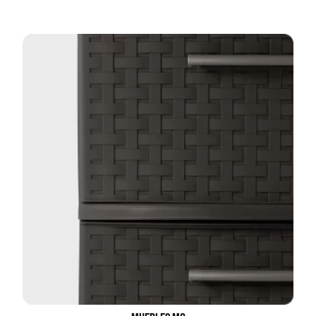
Juego Modular 02
Juego Modular 01
QplayGround
QplayGround
$
4.507.990
$
4.415.700
Leer más
Leer más
37%