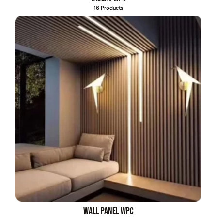
16 Products
Transpaleta eléctrica carga
Apilador manual carga
de 2tn
capacidad 1000kg
$
1.470.788
$
2.842.858
$
1.990.000
Leer más
Agregar al carrito
38%
Wall Panel WPC