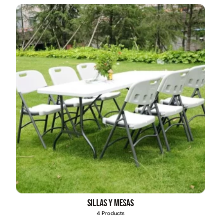
Empaquetadura 3/16"
4.8mm neopreno con 1 tela
3.5MP
$
803.797
Agregar al carrito
Explora más productos
Sillas y mesas
4 Products