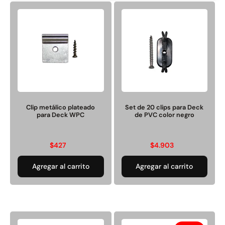
Rampa Móvil Hidráulica
Juego Modular 35
carga 10ton
QplayGround
$
5.926.486
$
22.711.412
Clip metálico plateado
Set de 20 clips para Deck
$
11.790.000
para Deck WPC
de PVC color negro
Leer más
Agregar al carrito
$
427
$
4.903
Agregar al carrito
Agregar al carrito
50%