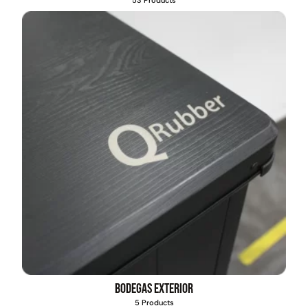
53 Products
Pasto sintético ornamental
Empaquetadura 1/4" 6.4mm
Importado USA: Summer
hypalon sin tela 3 MPA
densidad 35mm Rollo
4,57*30,48mts
$
930.490
$
2.002.243
$
1.192.666
$
1.021.490
Agregar al carrito
Leer más
Bodegas exterior
5 Products