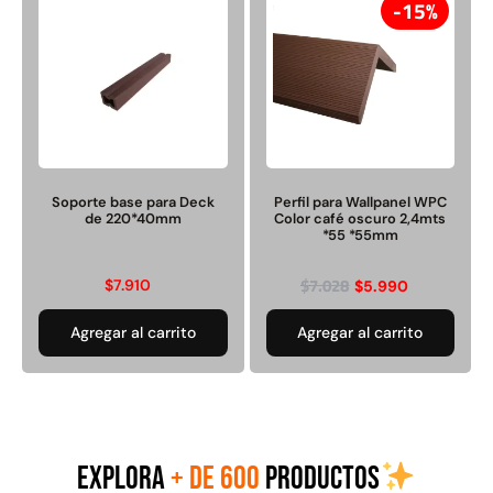
15%
Juego Modular 40
Juego Modular 25
QplayGround
QplayGround
$
4.859.984
$
9.558.557
Soporte base para Deck
Perfil para Wallpanel WPC
de 220*40mm
Color café oscuro 2,4mts
$
4.790.000
*55 *55mm
Leer más
Agregar al carrito
$
7.028
$
7.910
$
5.990
Agregar al carrito
Agregar al carrito
EXPLORA
+ DE 600
PRODUCTOS