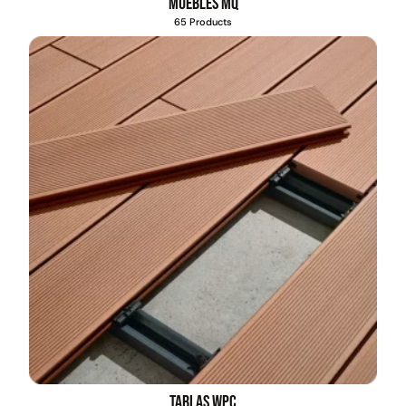
Muebles MQ
65 Products
Juego Modular 03
Pasto sintético ornamental
QplayGround
Importado USA: Crown
densidad 35mm Rollo
4,57*30,48mts
$
2.892.120
$
5.987.128
$
3.790.990
Leer más
Agregar al carrito
30%
Tablas WPC