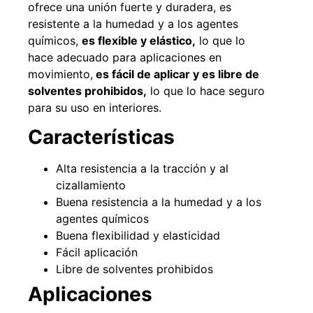
ofrece una unión fuerte y duradera, es
resistente a la humedad y a los agentes
químicos,
es flexible y elástico,
lo que lo
hace adecuado para aplicaciones en
49%
22%
movimiento,
es fácil de aplicar y es libre de
solventes prohibidos,
lo que lo hace seguro
para su uso en interiores.
Características
Alta resistencia a la tracción y al
cizallamiento
Pasto sintético ornamental
Empaquetadura 1/4" 6.4mm
Buena resistencia a la humedad y a los
Importado USA: Summer
hypalon sin tela 3 MPA
densidad 35mm Rollo
agentes químicos
$
930.490
$
1.192.666
4,57*30,48mts
Buena flexibilidad y elasticidad
$
2.002.243
Fácil aplicación
Agregar al carrito
$
1.021.490
Libre de solventes prohibidos
Aplicaciones
Leer más