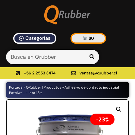
Categorías
$
0
Artículos Blog
535 results found in 12ms
Filtrar
+56 2 2553 3474
ventas@qrubber.cl
Portada
»
QRubber | Productos
»
Adhesivo de contacto industrial
Productos
Patelwell – lata 18lt
48%
23%