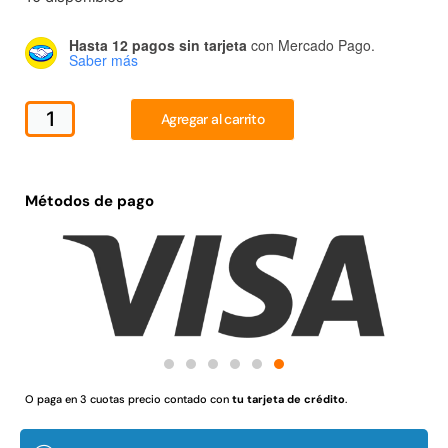
Juego Modular 02
Juego Modular 01
QplayGround
QplayGround
Hasta 12 pagos sin tarjeta
con Mercado Pago.
Saber más
$
4.507.990
$
4.415.700
Leer más
Leer más
Agregar al carrito
Métodos de pago
37%
Juego Modular 03
Pasto sintético ornamental
O paga en 3 cuotas precio contado con
tu tarjeta de crédito
.
QplayGround
Importado USA: Crown
densidad 35mm Rollo
$
5.987.128
4,57*30,48mts