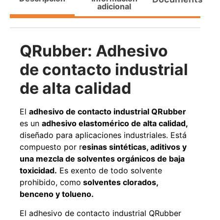
adicional
Agregar al carrito
QRubber: Adhesivo
38%
de contacto industrial
de alta calidad
El
adhesivo
de contacto industrial QRubber
es un
adhesivo elastomérico de alta calidad,
diseñado para aplicaciones industriales. Está
compuesto por r
esinas sintéticas, aditivos y
Pasto sintético ornamental
Apilador manual ancho
una mezcla de solventes orgánicos de baja
Importado USA: Paradise
ajustable Capacidad 1tn Lev.
densidad 42mm Rollo
2,5mts
toxicidad.
Es exento de todo solvente
4,57*15,24mts
$
1.875.535
prohibido, como
solventes clorados,
$
1.427.544
$
1.167.990
benceno y tolueno.
Leer más
El adhesivo de contacto industrial QRubber
Agregar al carrito