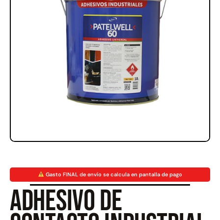
Rampa Móvil Hidráulica
Juego Modular 35
carga 10ton
QplayGround
$
5.926.486
$
22.711.412
$
11.790.000
Leer más
Agregar al carrito
50%
Gasto FINAL de envío se calcula en pantalla de pago
Adhesivo de