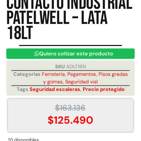
contacto industrial
Patelwell – lata
Juego Modular 40
Juego Modular 25
18lt
QplayGround
QplayGround
$
4.859.984
$
9.558.557
$
4.790.000
Leer más
Quiero cotizar este producto
Agregar al carrito
SKU
ADLT18N
Categorías
Ferretería
,
Pegamentos
,
Pisos gradas
y gomas
,
Seguridad vial
Tags
Seguridad escaleras
,
Precio protegido
$
163.136
$
125.490
10 disponibles