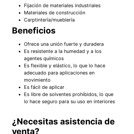
Fijación de materiales industriales
Materiales de construcción
Carptintería/mueblería
Beneficios
Ofrece una unión fuerte y duradera
Es resistente a la humedad y a los
agentes químicos
Es flexible y elástico, lo que lo hace
adecuado para aplicaciones en
Empaquetadura 3/16"
movimiento
4.8mm neopreno con 1 tela
Es fácil de aplicar
3.5MP
Es libre de solventes prohibidos, lo que
$
803.797
lo hace seguro para su uso en interiores
Agregar al carrito
¿Necesitas asistencia de
venta?