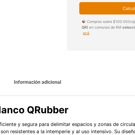
Calcul
Agregar al
Leer más
carrito
Compras sobre $100.000clp
QR)
en comunas de RM
selecc
acá
.
Explora más productos
Información adicional
blanco QRubber
iciente y segura para delimitar espacios y zonas de circul
 son resistentes a la intemperie y al uso intensivo. Su dise