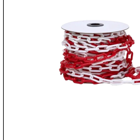
Seguridad y estacionamiento
Rampa Móvil
46
Hidráulica carga 
Pisos gradas y gomas
43
$
22.711.412
Pisos técnicos y deportivos
$
11.790.00
33
Ver más
Agregar al
carrito
FILTRAR POR COLOR
Rojo
28
Azul
24
Amarillo
23
Gris
22
Verde
16
Café
14
Negro
12
Blanco
11
Negro/Amarillo
9
Naranjo
6
Juego Modular
Ver más
QplayGroun
$
4.415.700