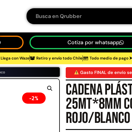
Cotiza por whatsapp
Llega con Waze
Retiro y envío todo Chile
Todo medio de pago 
tos
Gasto FINAL de envío se
nco
Cadena plást
48%
2%
25mt*8mm c
rojo/blanco