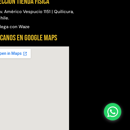
ección Tienda física
v. Américo Vespucio 1151 | Quilicura,
hile.
lega con Waze
CANOS EN GOOGLE MAPS