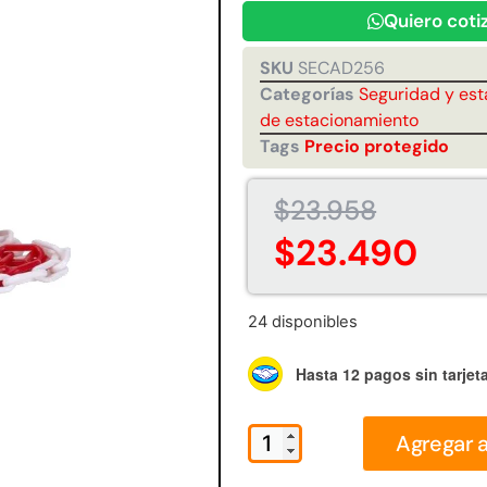
Juego Modular 35
Juego Modular 40
Quiero coti
10ton
QplayGround
QplayGround
$
5.926.486
$
4.859.984
SKU
SECAD256
0
Categorías
Seguridad y es
Leer más
Leer más
de estacionamiento
Tags
Precio protegido
$
23.958
$
23.490
37%
24 disponibles
Hasta 12 pagos sin tarjet
 01
Juego Modular 03
Pasto sintético
Tr
Agregar a
d
QplayGround
ornamental Importado
USA: Crown densidad
$
5.987.128
35mm Rollo