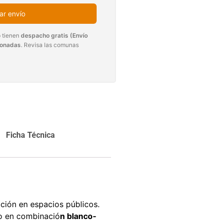
carrito
Agregar al
ar envío
carrito
 tienen
despacho gratis (Envío
ionadas
. Revisa las comunas
Ficha Técnica
ación en espacios públicos.
ño en combinació
n blanco-