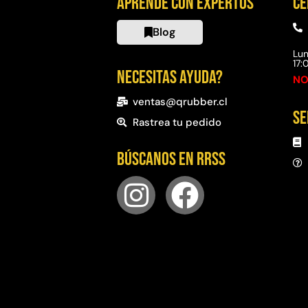
Aprende con expertos
Ce
Blog
Lun
17
Necesitas ayuda?
NO
ventas@qrubber.cl
Se
Rastrea tu pedido
Búscanos en RRSS