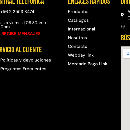
ntral telefónica
Enlaces rápidos
Dir
+56 2 2553 3474
Productos
A
C
Catálogos
es a viernes | 08:30am >
L
:00pm
Internacional
 RECIBE MENSAJES
BÚS
Nosotros
Contacto
rvicio al cliente
Webpay link
Políticas y devoluciones
Mercado Pago Link
Preguntas Frecuentes​