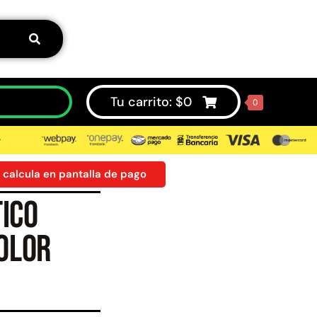
Tu carrito:
$
0
0
⮞
 calcula en pantalla de pago
ico
50%
olor