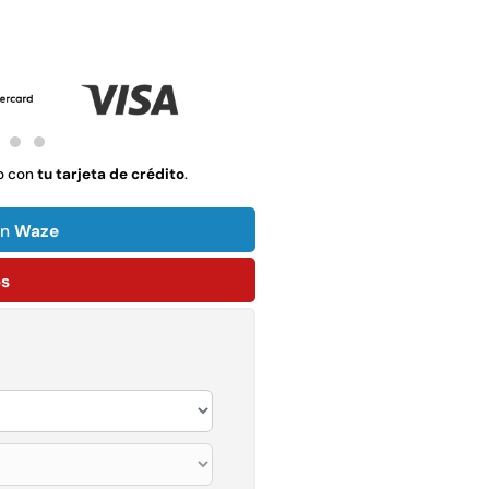
$
1.990.000
Leer más
Agregar al
carrito
o con
tu tarjeta de crédito
.
22%
on
Waze
ps
mpaquetadura 1/4"
Empaquetadura 3/16"
6.4mm hypalon sin
4.8mm neopreno con
tela 3 MPA
1 tela 3.5MP
$
803.797
$
1.192.666
$
930.490
Agregar al