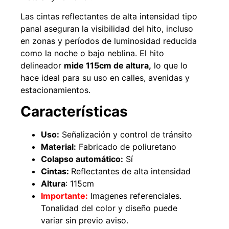
Las cintas reflectantes de alta intensidad tipo
panal aseguran la visibilidad del hito, incluso
en zonas y períodos de luminosidad reducida
49%
22%
como la noche o bajo neblina. El hito
delineador
mide 115cm de altura,
lo que lo
hace ideal para su uso en calles, avenidas y
estacionamientos.
Características
Uso:
Señalización y control de tránsito
Pasto sintético ornamental
Empaquetadura 1/4" 6.4mm
Material:
Fabricado de poliuretano
Importado USA: Summer
hypalon sin tela 3 MPA
densidad 35mm Rollo
Colapso automático:
Sí
$
930.490
$
1.192.666
4,57*30,48mts
Cintas:
Reflectantes de alta intensidad
$
2.002.243
Altura
: 115cm
Agregar al carrito
$
1.021.490
Importante:
Imagenes referenciales.
Tonalidad del color y diseño puede
Leer más
variar sin previo aviso.