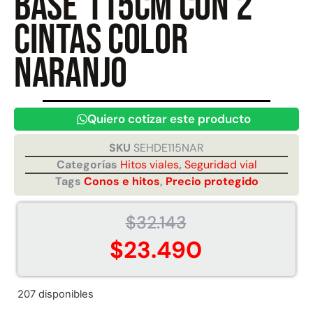
base 115cm con 2
cintas color
Juego Modular 40
Juego Modular 25
naranjo
QplayGround
QplayGround
$
4.859.984
$
9.558.557
$
4.790.000
Leer más
Quiero cotizar este producto
Agregar al carrito
SKU
SEHDE115NAR
Categorías
Hitos viales
,
Seguridad vial
Tags
Conos e hitos
,
Precio protegido
$
32.143
$
23.490
207 disponibles