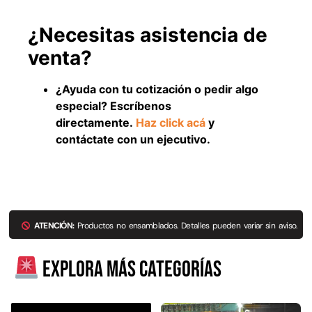
¿Necesitas asistencia de
venta?
¿Ayuda con tu cotización o pedir algo
especial? Escríbenos
directamente.
Haz click acá
y
contáctate con un ejecutivo.
Empaquetadura 3/16"
4.8mm neopreno con 1 tela
3.5MP
$
803.797
ATENCIÓN:
Productos no ensamblados. Detalles pueden variar sin aviso.
Agregar al carrito
Explora más categorías