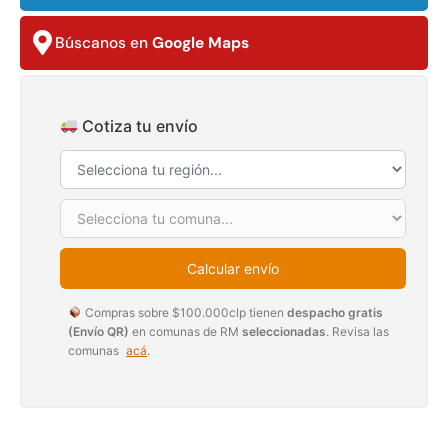
$
3.790.990
$
2.892.120
Búscanos en
Google Maps
Agregar al carrito
Leer más
Cotiza tu envío
30%
Calcular envío
Compras sobre $100.000clp tienen
despacho gratis
(Envío QR)
en comunas de RM
seleccionadas
. Revisa las
comunas
acá
.
Transpaleta eléctrica carga
Apilador manual carga
de 2tn
capacidad 1000kg
$
1.470.788
$
2.842.858
$
1.990.000
Leer más