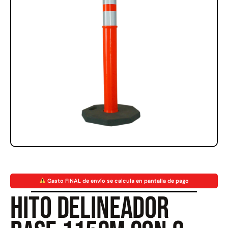
Rampa Móvil Hidráulica
Juego Modular 35
carga 10ton
QplayGround
$
5.926.486
$
22.711.412
$
11.790.000
Leer más
Agregar al carrito
50%
Gasto FINAL de envío se calcula en pantalla de pago
Hito delineador