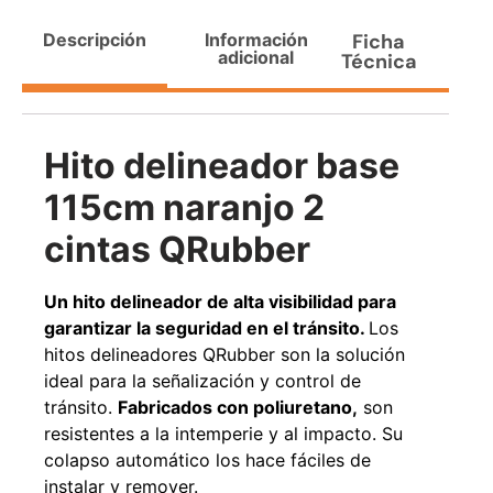
Agregar al carrito
Descripción
Información
Ficha
adicional
Técnica
38%
Hito delineador base
115cm naranjo 2
cintas QRubber
Un hito delineador de alta visibilidad para
garantizar la seguridad en el tránsito.
Los
Pasto sintético ornamental
Apilador manual ancho
hitos delineadores QRubber son la solución
Importado USA: Paradise
ajustable Capacidad 1tn Lev.
densidad 42mm Rollo
2,5mts
ideal para la señalización y control de
4,57*15,24mts
$
1.875.535
tránsito.
Fabricados con poliuretano,
son
$
1.427.544
$
1.167.990
resistentes a la intemperie y al impacto. Su
colapso automático los hace fáciles de
Leer más
Agregar al carrito
instalar y remover.