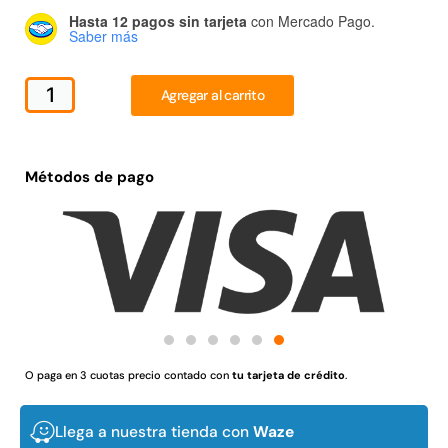
Hasta 12 pagos sin tarjeta
con Mercado Pago.
Juego Modular 02
Juego Modular 01
Saber más
QplayGround
QplayGround
$
4.507.990
$
4.415.700
Agregar al carrito
Leer más
Leer más
Métodos de pago
37%
O paga en 3 cuotas precio contado con
tu tarjeta de crédito
.
Juego Modular 03
Pasto sintético ornamental
QplayGround
Importado USA: Crown
densidad 35mm Rollo
Llega a nuestra tienda con
Waze
$
5.987.128
4,57*30,48mts