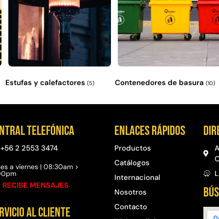
Estufas y calefactores
Contenedores de basura
(5)
(10)
ntral telefónica
Enlaces rápidos
Dir
+56 2 2553 3474
Productos
A
C
Catálogos
es a viernes | 08:30am >
L
:00pm
Internacional
 RECIBE MENSAJES
BÚS
Nosotros
Contacto
rvicio al cliente