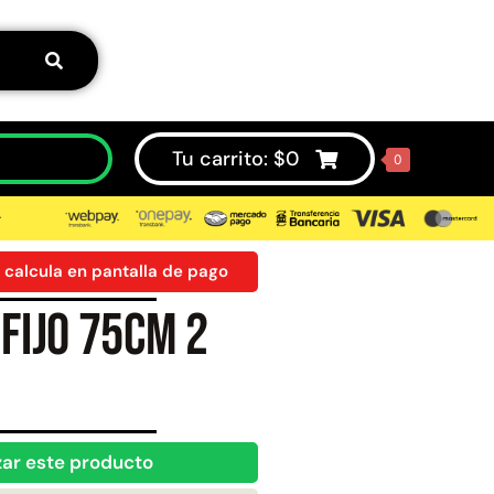
Tu carrito:
$
0
0
⮞
 calcula en pantalla de pago
fijo 75cm 2
50%
zar este producto