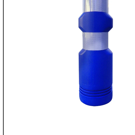
Seguridad y estacionamiento
Rampa Móvil
46
Hidráulica carga 
Pisos gradas y gomas
43
$
22.711.412
Pisos técnicos y deportivos
$
11.790.00
33
Ver más
Agregar al
carrito
FILTRAR POR COLOR
Rojo
28
Azul
24
Amarillo
23
Gris
22
Verde
16
Café
14
Negro
12
Blanco
11
Negro/Amarillo
9
Naranjo
6
Juego Modular
Ver más
QplayGroun
$
4.415.700