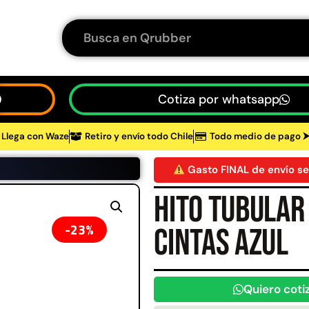
Cotiza por whatsapp
Llega con Waze
Retiro y envío todo Chile
Todo medio de pago 
tos
Gasto FINAL de envío se
Hito tubular 
48%
23%
cintas azul
Quiero coti