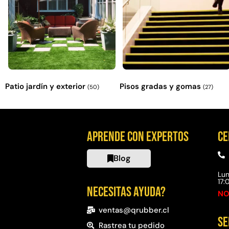
Patio jardín y exterior
Pisos gradas y gomas
(50)
(27)
Aprende con expertos
Ce
Blog
Lun
17
Necesitas ayuda?
NO
ventas@qrubber.cl
Se
Rastrea tu pedido