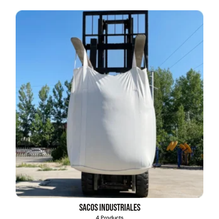
Juego Modular 03
Pasto sintético ornamental
QplayGround
Importado USA: Crown
densidad 35mm Rollo
4,57*30,48mts
$
2.892.120
$
5.987.128
$
3.790.990
Leer más
Agregar al carrito
30%
Sacos industriales
4 Products