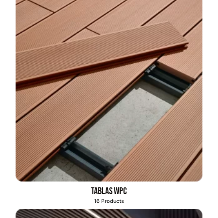
Empaquetadura 3/16"
4.8mm neopreno con 1 tela
3.5MP
$
803.797
Agregar al carrito
Explora más productos
Tablas WPC
16 Products