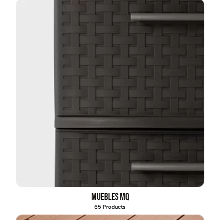
Pasto sintético ornamental
Empaquetadura 1/4" 6.4mm
Importado USA: Summer
hypalon sin tela 3 MPA
densidad 35mm Rollo
4,57*30,48mts
$
930.490
$
2.002.243
$
1.192.666
$
1.021.490
Agregar al carrito
Leer más
Muebles MQ
65 Products