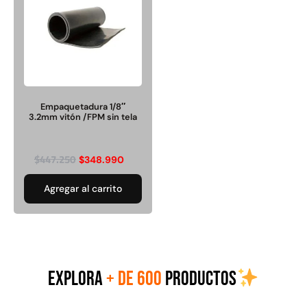
Juego Modular 02
Juego Modular 01
QplayGround
QplayGround
Empaquetadura 1/8″
3.2mm vitón /FPM sin tela
$
4.507.990
$
4.415.700
Leer más
Leer más
$
447.250
$
348.990
Agregar al carrito
37%
EXPLORA
+ DE 600
PRODUCTOS