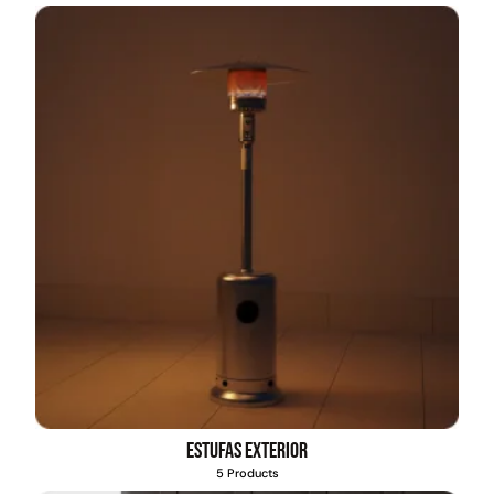
Pasto sintético ornamental
Apilador manual ancho
Importado USA: Paradise
ajustable Capacidad 1tn Lev.
densidad 42mm Rollo
2,5mts
4,57*15,24mts
$
1.427.544
$
1.875.535
$
1.167.990
Leer más
Agregar al carrito
49%
22%
Estufas exterior
5 Products