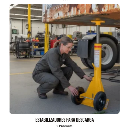
Transpaleta eléctrica carga
Apilador manual carga
de 2tn
capacidad 1000kg
$
1.470.788
$
2.842.858
$
1.990.000
Leer más
Agregar al carrito
38%
Estabilizadores para descarga
2 Products