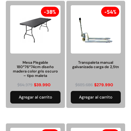
38%
54%
Rampa Móvil Hidráulica
Juego Modular 35
carga 10ton
QplayGround
$
5.926.486
$
22.711.412
Mesa Plegable
Transpaleta manual
$
11.790.000
180*76*74cm diseño
galvanizada carga de 2,5tn
Leer más
madera color gris oscuro
– tipo maleta
Agregar al carrito
$
64.379
$
605.686
$
39.990
$
279.990
Agregar al carrito
Agregar al carrito
50%