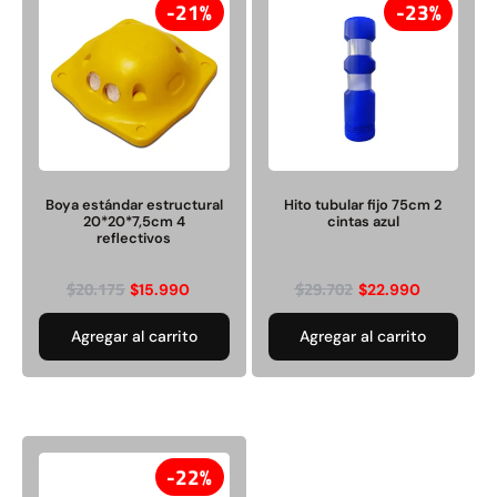
21%
23%
Juego Modular 40
Juego Modular 25
QplayGround
QplayGround
$
4.859.984
$
9.558.557
Boya estándar estructural
Hito tubular fijo 75cm 2
20*20*7,5cm 4
cintas azul
$
4.790.000
reflectivos
Leer más
Agregar al carrito
$
20.175
$
29.702
$
15.990
$
22.990
Agregar al carrito
Agregar al carrito
22%