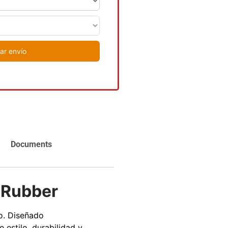
carrito
Agregar al
carrito
ar envío
Documents
QRubber
o. Diseñado
estilo, durabilidad y