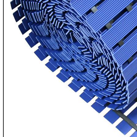
Seguridad y estacionamiento
Rampa Móvil
46
Hidráulica carga 
Pisos gradas y gomas
43
$
22.711.412
Pisos técnicos y deportivos
$
11.790.00
33
Ver más
Agregar al
carrito
FILTRAR POR COLOR
Rojo
28
Azul
24
Amarillo
23
Gris
22
Verde
16
Café
14
Negro
12
Blanco
11
Negro/Amarillo
9
Naranjo
6
Juego Modular
Ver más
QplayGroun
$
4.415.700