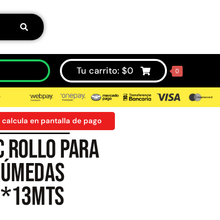
Tu carrito:
$
0
0
⮞
 calcula en pantalla de pago
C rollo para
50%
 húmedas
 *13mts