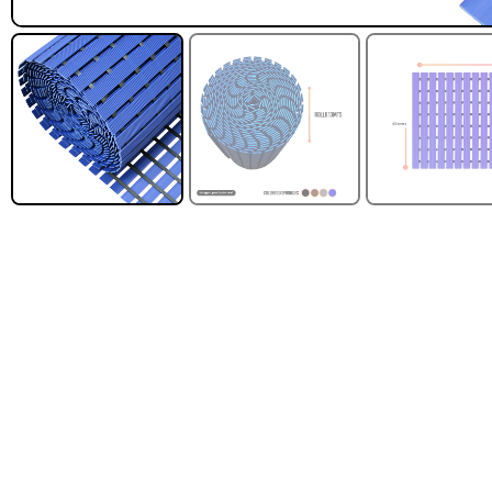
FILTRAR POR MARCA
Leer más
QRubber
418
MQ
73
FILTRAR POR DISEÑO
Estoperol
10
Diamantado
9
Estriado
9
Puzzle
6
Madera
2
Pasto sintéti
ornamental Impo
USA: Paradis
densidad 42mm R
4,57*15,24mt
$
1.427.544