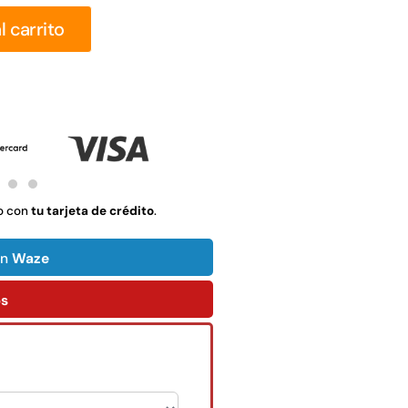
$
1.990.000
l carrito
Leer más
Agregar al
carrito
22%
o con
tu tarjeta de crédito
.
on
Waze
ps
mpaquetadura 1/4"
Empaquetadura 3/16"
6.4mm hypalon sin
4.8mm neopreno con
tela 3 MPA
1 tela 3.5MP
$
803.797
$
1.192.666
$
930.490
Agregar al