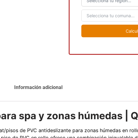
Agregar al
Leer más
carrito
Calcul
Explora más productos
Información adicional
 para spa y zonas húmedas | 
mat/pisos de PVC antideslizante para zonas húmedas en roll
iso de PVC en rollo ofrece una combinación inigualable de 