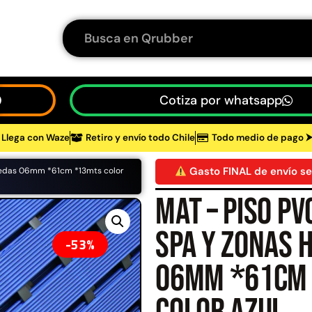
Cotiza por whatsapp
Llega con Waze
Retiro y envío todo Chile
Todo medio de pago 
tos
Gasto FINAL de envío se
úmedas 06mm *61cm *13mts color
Mat – Piso PV
48%
spa y zonas
53%
06mm *61cm