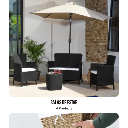
Pasto sintético ornamental
Empaquetadura 1/4" 6.4mm
Importado USA: Summer
hypalon sin tela 3 MPA
densidad 35mm Rollo
4,57*30,48mts
$
930.490
$
2.002.243
$
1.192.666
$
1.021.490
Agregar al carrito
Leer más
Salas de estar
4 Products