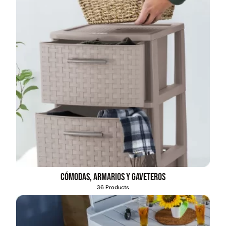
Empaquetadura 3/16"
4.8mm neopreno con 1 tela
3.5MP
$
803.797
Agregar al carrito
Explora más productos
Cómodas, armarios y gaveteros
36 Products