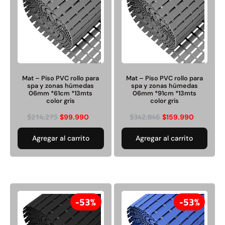
Juego Modular 02
Juego Modular 01
QplayGround
QplayGround
Mat – Piso PVC rollo para
Mat – Piso PVC rollo para
spa y zonas húmedas
spa y zonas húmedas
$
4.507.990
$
4.415.700
06mm *61cm *13mts
06mm *91cm *13mts
color gris
color gris
Leer más
Leer más
$
214.275
$
342.846
$
99.990
$
159.990
Agregar al carrito
Agregar al carrito
37%
53%
53%