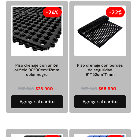
24%
22%
Rampa Móvil Hidráulica
Juego Modular 35
carga 10ton
QplayGround
$
5.926.486
$
22.711.412
Piso drenaje con unión
Piso drenaje con bordes
$
11.790.000
orificio 90*90cm*12mm
de seguridad
Leer más
color negro
91*152cm*11mm
Agregar al carrito
$
38.043
$
72.149
$
28.990
$
55.990
Agregar al carrito
Agregar al carrito
50%