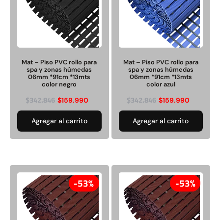
Juego Modular 03
Pasto sintético ornamental
QplayGround
Importado USA: Crown
densidad 35mm Rollo
4,57*30,48mts
Mat – Piso PVC rollo para
Mat – Piso PVC rollo para
$
2.892.120
$
5.987.128
spa y zonas húmedas
spa y zonas húmedas
06mm *91cm *13mts
06mm *91cm *13mts
$
3.790.990
color negro
color azul
Leer más
$
342.846
$
342.846
$
159.990
$
159.990
Agregar al carrito
Agregar al carrito
Agregar al carrito
30%
53%
53%