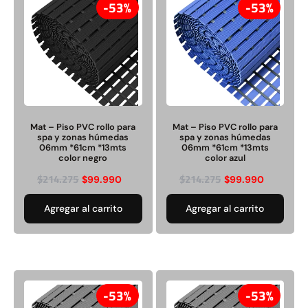
53%
53%
Juego Modular 40
Juego Modular 25
QplayGround
QplayGround
$
4.859.984
$
9.558.557
Mat – Piso PVC rollo para
Mat – Piso PVC rollo para
spa y zonas húmedas
spa y zonas húmedas
$
4.790.000
06mm *61cm *13mts
06mm *61cm *13mts
Leer más
color negro
color azul
Agregar al carrito
$
214.275
$
214.275
$
99.990
$
99.990
Agregar al carrito
Agregar al carrito
53%
53%