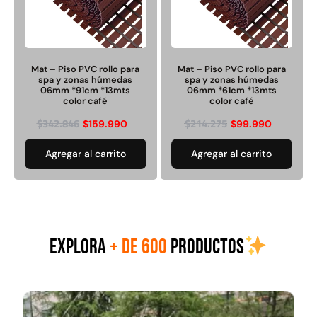
Transpaleta eléctrica carga
Apilador manual carga
de 2tn
capacidad 1000kg
Mat – Piso PVC rollo para
Mat – Piso PVC rollo para
spa y zonas húmedas
spa y zonas húmedas
$
1.470.788
06mm *91cm *13mts
06mm *61cm *13mts
$
2.842.858
color café
color café
$
1.990.000
$
342.846
$
214.275
$
159.990
$
99.990
Leer más
Agregar al carrito
Agregar al carrito
Agregar al carrito
38%
EXPLORA
+ DE 600
PRODUCTOS