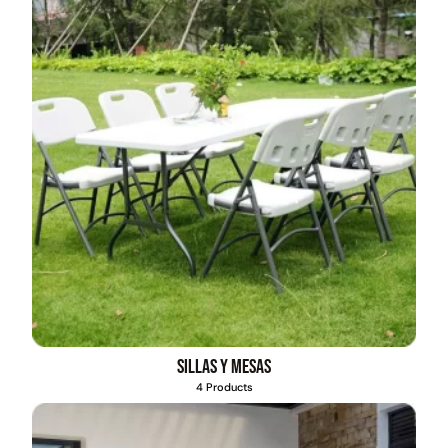
Pasto sintético ornamental
Apilador manual ancho
Importado USA: Paradise
ajustable Capacidad 1tn Lev.
densidad 42mm Rollo
2,5mts
4,57*15,24mts
$
1.427.544
$
1.875.535
$
1.167.990
Leer más
Agregar al carrito
49%
22%
Sillas y mesas
4 Products