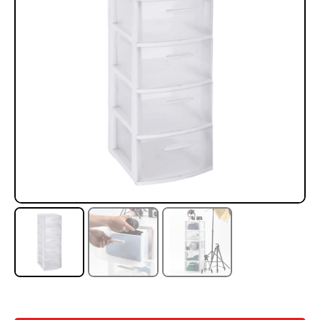
Rampa Móvil Hidráulica
Juego Modular 35
carga 10ton
QplayGround
$
5.926.486
$
22.711.412
$
11.790.000
Leer más
Agregar al carrito
50%