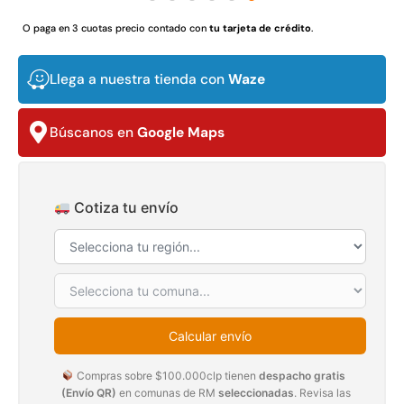
$
3.790.990
$
2.892.120
O paga en 3 cuotas precio contado con
tu tarjeta de crédito
.
Agregar al carrito
Leer más
Llega a nuestra tienda con
Waze
Búscanos en
Google Maps
30%
Cotiza tu envío
Transpaleta eléctrica carga
Apilador manual carga
de 2tn
capacidad 1000kg
Calcular envío
$
1.470.788
$
2.842.858
Compras sobre $100.000clp tienen
despacho gratis
$
1.990.000
(Envío QR)
en comunas de RM
seleccionadas
. Revisa las
Leer más