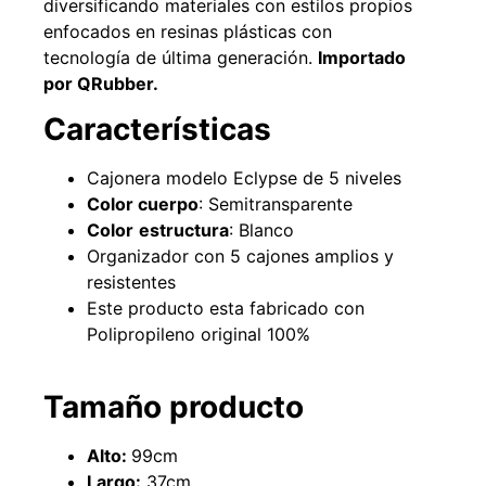
diversificando materiales con estilos propios
enfocados en resinas plásticas con
tecnología de última generación.
Importado
por QRubber.
49%
22%
Características
Cajonera modelo Eclypse de 5 niveles
Color cuerpo
: Semitransparente
Color
estructura
: Blanco
Organizador con 5 cajones amplios y
resistentes
Pasto sintético ornamental
Empaquetadura 1/4" 6.4mm
Este producto esta fabricado con
Importado USA: Summer
hypalon sin tela 3 MPA
Polipropileno original 100%
densidad 35mm Rollo
$
930.490
$
1.192.666
4,57*30,48mts
$
2.002.243
Agregar al carrito
Tamaño producto
$
1.021.490
Alto:
99cm
Leer más
Largo:
37cm