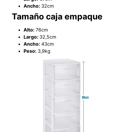
Ancho:
32cm
Tamaño caja empaque
Alto:
76cm
Largo:
32,5cm
Ancho:
43cm
Peso:
3,9kg
Empaquetadura 3/16"
4.8mm neopreno con 1 tela
3.5MP
$
803.797
Agregar al carrito