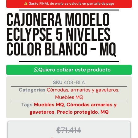
Gasto FINAL de envío se calcula en pantalla de pago
Cajonera Modelo
Juego Modular 40
Juego Modular 25
QplayGround
QplayGround
Eclypse 5 niveles
$
4.859.984
$
9.558.557
$
4.790.000
color blanco – MQ
Leer más
Agregar al carrito
Quiero cotizar este producto
SKU
408-BLA
Categorías
Cómodas, armarios y gaveteros
,
Muebles MQ
Tags
Muebles MQ
,
Cómodas armarios y
gaveteros
,
Precio protegido
,
MQ
$
71.414