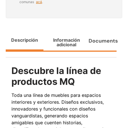
comunas
acá
.
Agregar al carrito
38%
Descripción
Información
Documents
adicional
Descubre la línea de
productos MQ
Pasto sintético ornamental
Apilador manual ancho
Importado USA: Paradise
ajustable Capacidad 1tn Lev.
Toda una línea de muebles para espacios
densidad 42mm Rollo
2,5mts
4,57*15,24mts
interiores y exteriores. Diseños exclusivos,
$
1.875.535
$
1.427.544
innovadores y funcionales con diseños
$
1.167.990
vanguardistas, generando espacios
Leer más
amigables que cuenten historias,
Agregar al carrito