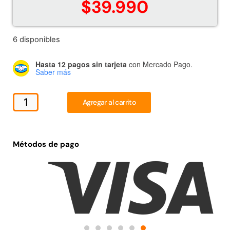
$
39.990
Juego Modular 02
Juego Modular 01
QplayGround
QplayGround
$
4.507.990
$
4.415.700
6 disponibles
Leer más
Leer más
Hasta 12 pagos sin tarjeta
con Mercado Pago.
Saber más
Agregar al carrito
37%
Métodos de pago
Juego Modular 03
Pasto sintético ornamental
QplayGround
Importado USA: Crown
densidad 35mm Rollo
$
5.987.128
4,57*30,48mts