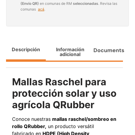
(Envío QR)
en comunas de RM
seleccionadas
. Revisa las
Agregar al carrito
comunas
acá
.
38%
Descripción
Información
Documents
adicional
Mallas Raschel para
protección solar y uso
Pasto sintético ornamental
Apilador manual ancho
Importado USA: Paradise
ajustable Capacidad 1tn Lev.
agrícola QRubber
densidad 42mm Rollo
2,5mts
4,57*15,24mts
$
1.875.535
$
1.427.544
$
1.167.990
Conoce nuestras
mallas raschel/sombreo en
rollo
QRubber,
un producto versátil
Leer más
Agregar al carrito
fabricado en
HDPE (High Density