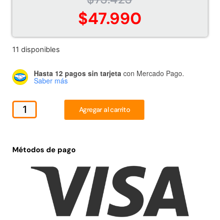
Juego Modular 02
Juego Modular 01
$
47.990
QplayGround
QplayGround
$
4.507.990
$
4.415.700
11 disponibles
Leer más
Leer más
Hasta 12 pagos sin tarjeta
con Mercado Pago.
Saber más
37%
Agregar al carrito
Métodos de pago
Juego Modular 03
Pasto sintético ornamental
QplayGround
Importado USA: Crown
densidad 35mm Rollo
$
5.987.128
4,57*30,48mts