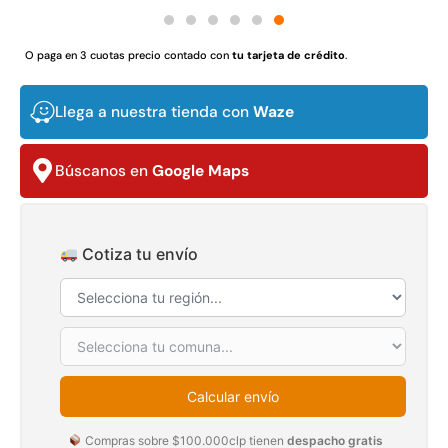
$
3.790.990
$
2.892.120
O paga en 3 cuotas precio contado con
tu tarjeta de crédito
.
Agregar al carrito
Leer más
Llega a nuestra tienda con
Waze
30%
Búscanos en
Google Maps
Cotiza tu envío
Transpaleta eléctrica carga
Apilador manual carga
de 2tn
capacidad 1000kg
$
1.470.788
$
2.842.858
Calcular envío
$
1.990.000
Compras sobre $100.000clp tienen
despacho gratis
Leer más