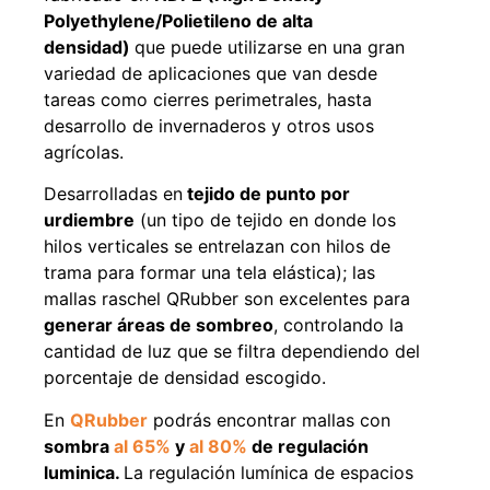
Polyethylene/Polietileno de alta
densidad)
que puede utilizarse en una gran
variedad de aplicaciones que van desde
49%
22%
tareas como cierres perimetrales, hasta
desarrollo de invernaderos y otros usos
agrícolas.
Desarrolladas en
tejido de punto por
urdiembre
(un tipo de tejido en donde los
hilos verticales se entrelazan con hilos de
trama para formar una tela elástica); las
mallas raschel QRubber son excelentes para
Pasto sintético ornamental
Empaquetadura 1/4" 6.4mm
Importado USA: Summer
hypalon sin tela 3 MPA
generar áreas de sombreo
, controlando la
densidad 35mm Rollo
$
930.490
$
1.192.666
cantidad de luz que se filtra dependiendo del
4,57*30,48mts
porcentaje de densidad escogido.
$
2.002.243
Agregar al carrito
$
1.021.490
En
QRubber
podrás encontrar mallas con
sombra
al 65%
y
al 80%
de regulación
Leer más
luminica.
La regulación lumínica de espacios