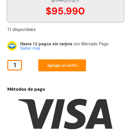
Juego Modular 02
Juego Modular 01
$
95.990
QplayGround
QplayGround
$
4.507.990
$
4.415.700
11 disponibles
Leer más
Leer más
Hasta 12 pagos sin tarjeta
con Mercado Pago.
Saber más
37%
Agregar al carrito
Métodos de pago
Juego Modular 03
Pasto sintético ornamental
QplayGround
Importado USA: Crown
densidad 35mm Rollo
$
5.987.128
4,57*30,48mts