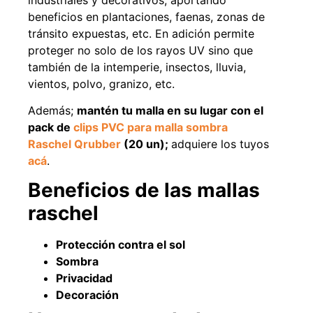
beneficios en plantaciones, faenas, zonas de
tránsito expuestas, etc. En adición permite
proteger no solo de los rayos UV sino que
también de la intemperie, insectos, lluvia,
vientos, polvo, granizo, etc.
Además;
mantén tu malla en su lugar
con el
pack de
clips PVC para malla sombra
Raschel Qrubber
(20 un);
adquiere los tuyos
acá
.
Empaquetadura 3/16"
Beneficios de las mallas
4.8mm neopreno con 1 tela
3.5MP
raschel
$
803.797
Protección contra el sol
Agregar al carrito
Sombra
Privacidad
Decoración