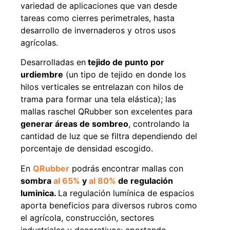
variedad de aplicaciones que van desde
tareas como cierres perimetrales, hasta
desarrollo de invernaderos y otros usos
agrícolas.
49%
22%
Desarrolladas en
tejido de punto por
urdiembre
(un tipo de tejido en donde los
hilos verticales se entrelazan con hilos de
trama para formar una tela elástica); las
mallas raschel QRubber son excelentes para
generar áreas de sombreo
, controlando la
cantidad de luz que se filtra dependiendo del
Pasto sintético ornamental
Empaquetadura 1/4" 6.4mm
porcentaje de densidad escogido.
Importado USA: Summer
hypalon sin tela 3 MPA
densidad 35mm Rollo
$
930.490
$
1.192.666
4,57*30,48mts
En
QRubber
podrás encontrar mallas con
$
2.002.243
sombra
al 65%
y
al 80%
de regulación
Agregar al carrito
$
1.021.490
luminica.
La regulación lumínica de espacios
aporta beneficios para diversos rubros como
Leer más
el agrícola, construcción, sectores
industriales y decorativos; aportando