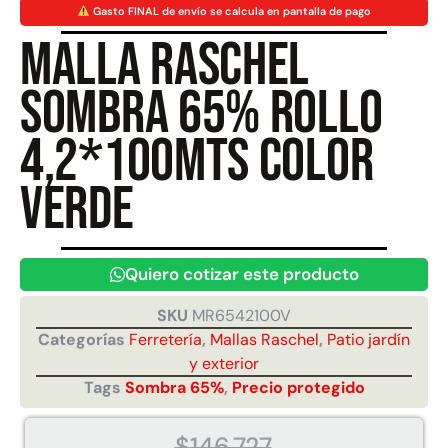
Gasto FINAL de envío se calcula en pantalla de pago
Malla Raschel
Juego Modular 40
Juego Modular 25
QplayGround
QplayGround
Sombra 65% Rollo
$
4.859.984
$
9.558.557
$
4.790.000
4,2*100mts color
Leer más
Agregar al carrito
verde
Quiero cotizar este producto
SKU
MR6542100V
Categorías
Ferretería
,
Mallas Raschel
,
Patio jardín
y exterior
Tags
Sombra 65%
,
Precio protegido
$
146.727