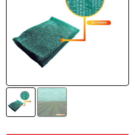
Rampa Móvil Hidráulica
Juego Modular 35
carga 10ton
QplayGround
$
5.926.486
$
22.711.412
$
11.790.000
Leer más
Agregar al carrito
50%