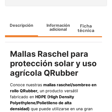
Agregar al carrito
Descripción
Información
Ficha
adicional
técnica
38%
Mallas Raschel para
protección solar y uso
agrícola QRubber
Pasto sintético ornamental
Apilador manual ancho
Importado USA: Paradise
ajustable Capacidad 1tn Lev.
Conoce nuestras
mallas raschel/sombreo en
densidad 42mm Rollo
2,5mts
4,57*15,24mts
rollo
QRubber,
un producto versátil
$
1.875.535
$
1.427.544
fabricado en
HDPE (High Density
$
1.167.990
Polyethylene/Polietileno de alta
Leer más
densidad)
que puede utilizarse en una gran
Agregar al carrito