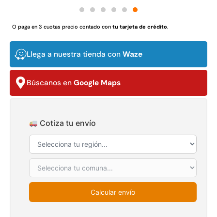
$
3.790.990
$
2.892.120
O paga en 3 cuotas precio contado con
tu tarjeta de crédito
.
Agregar al carrito
Leer más
Llega a nuestra tienda con
Waze
30%
Búscanos en
Google Maps
Cotiza tu envío
Transpaleta eléctrica carga
Apilador manual carga
de 2tn
capacidad 1000kg
$
1.470.788
$
2.842.858
Calcular envío
$
1.990.000
Leer más