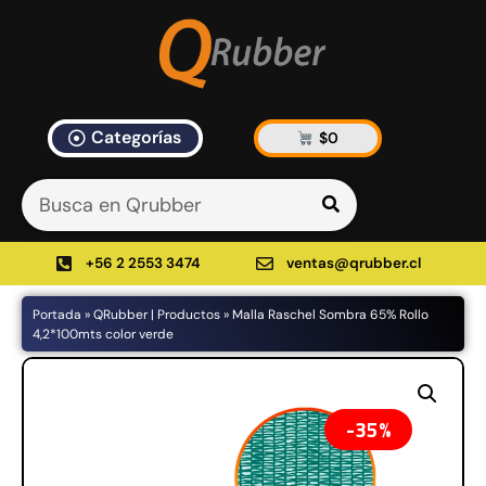
Categorías
$
0
Artículos Blog
535 results found in 11ms
Filtrar
+56 2 2553 3474
ventas@qrubber.cl
Portada
»
QRubber | Productos
»
Malla Raschel Sombra 65% Rollo
Productos
4,2*100mts color verde
48%
35%